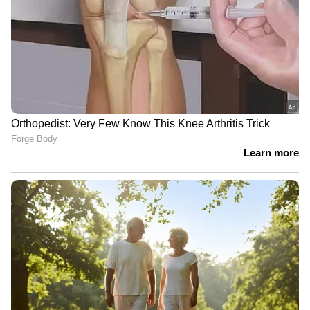
പോലും അറിയാത്ത
സംവിധാനങ്ങളാണ് ഇവിടെയുള്ളത്'