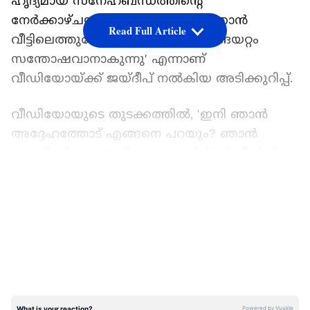
ഹൃദ്യമായ സ്‌നേഹബന്ധത്തിന്റെ
നേർക്കാഴ്ചയായി മാറുകയാണ്. 'ഞാൻ
Read Full Article
വീട്ടിലെത്തുമ്പോൾ അദ്ദേഹം അങ്ങേയറ്റം
സന്തോഷവാനാകുന്നു' എന്നാണ്
വീഡിയോയ്ക്ക് ജയ്ദീപ് നൽകിയ അടിക്കുറിപ്പ്.
വീഡിയോയുടെ തുടക്കത്തിൽ, 'ഇനി ഞാൻ
അദ്ദേഹത്തോട് എങ്ങനെ പറയും? ഞാൻ
ഡയറ്റിംഗിലാണെന്ന്' എന്ന കുറിപ്പ് സ്ക്രീനിൽ
വരുന്നു. ആരോഗ്യകരമായ ജീവിതശൈലിയും
LATEST VIDEOS
അച്ഛൻ സ്നേഹത്തോടെ തയ്യാറാക്കുന്ന
ഭക്ഷണവും തമ്മിലുള്ള ചെറിയൊരു
ആശയക്കുഴപ്പമാണ് ഇവിടെ കാണുന്നത്.
എന്നാൽ തൊട്ടുപിന്നാലെ, 'യമ്മി യമ്മി യമ്മി...
പപ്പയുടെ വക മകന് ഒരു സ്പെഷ്യൽ ട്രീറ്റ്' എന്ന്
ആഹ്ലാദത്തോടെ വിളിച്ചുപറഞ്ഞുകൊണ്ട്
അച്ഛൻ മകന്റെ മുറിയിലേക്ക് ട്രേയുമായി