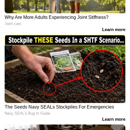
ഭക്ഷണത്തിന്റെ അളവിനെക്കാളുപരി, വളരെ
ലളിതമായ രീതിയിൽ ഒരച്ഛൻ തന്റെ സ്നേഹം
മകനോട് പ്രകടിപ്പിക്കുമ്പോഴുണ്ടാകുന്ന ആ
ഊഷ്മളതയാണ് ഈ വീഡിയോയെ
ജനപ്രിയമാക്കിയത്. കലോറി
കുറയ്ക്കുന്നതിനെക്കാൾ അച്ഛന്റെ മനസ്സ്
വേദനിപ്പിക്കാതിരിക്കാനാണ് താൻ മുൻഗണന
നൽകുന്നതെന്ന് വീഡിയോയിലൂടെ
പരോക്ഷമായി പറയുന്ന മകന്റെ അവസ്ഥ
പലർക്കും പരിചിതമാണ്. ഇത്തരം കൊച്ചു
നിമിഷങ്ങൾ പങ്കുവെക്കുന്നതിലൂടെ അച്ഛനും
മകനും തമ്മിലുള്ള ബന്ധത്തിന്റെ ആഴം വീണ്ടും