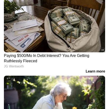
സാമൂഹിക മാധ്യമങ്ങളിൽ നിറയുകയാണ്.