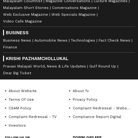
Malayalam Columnist
Magazine Conversations
Culture Magazines
Malayalam Short Stories
Conversations Magazine
Web Exclusive Magazine
Web Specials Magazine
Video Cafe Magazine
BUSINESS
Business News
Automobile News
Technologies
Fact Check News
Finance
KRISHI PAZHAMCHOLLUKAL
Pravasi Malayali World, News & Life Updates
Gulf Round Up
Dear Big Ticket
About Website
About Tv
Terms Of Use
Privacy Policy
CSAM Policy
Complaint Redressal - Website
Complaint Redressal - TV
Compliance Report Digital
Investors
FOLLOW US ON
DOWNLOAD APP