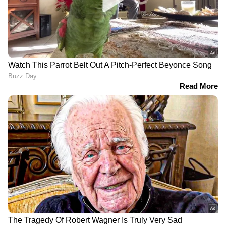
RECOMMENDED STORIES
പാതിരാത്രി ഓട്ടോ
4,200 കോടിയുടെ റോഡ്
ഓടിക്കുന്ന യുവതി, ഭാര്യ
ഉദ്ഘാടനത്തിന് പിന്നാലെ
സ്വതന്ത്രയാകണം,
തകർന്നു. മഴയത്ത്
ഡ്രൈവിംഗ് പഠിപ്പിച്ചത്
അടുത്ത ടാറിംഗ്,
ഭർത്താവ്,
ഉണക്കാൻ ഫാനുകളുടെ