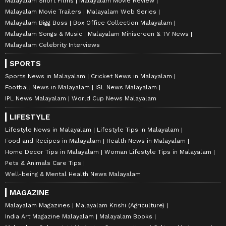
Malayalam Short Films
Malayalam Movie Review
Malayalam Movie Trailers
Malayalam Web Series
Malayalam Bigg Boss
Box Office Collection Malayalam
Malayalam Songs & Music
Malayalam Miniscreen & TV News
Malayalam Celebrity Interviews
SPORTS
Sports News in Malayalam
Cricket News in Malayalam
Football News in Malayalam
ISL News Malayalam
IPL News Malayalam
World Cup News Malayalam
LIFESTYLE
Lifestyle News in Malayalam
Lifestyle Tips in Malayalam
Food and Recipes in Malayalam
Health News in Malayalam
Home Decor Tips in Malayalam
Woman Lifestyle Tips in Malayalam
Pets & Animals Care Tips
Well-being & Mental Health News Malayalam
MAGAZINE
Malayalam Magazines
Malayalam Krishi (Agriculture)
India Art Magazine Malayalam
Malayalam Books