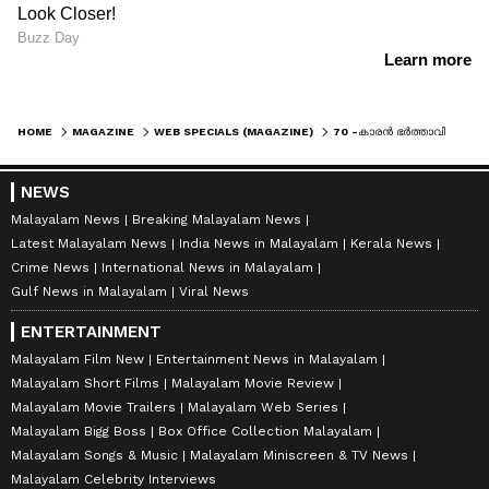
HOME
MAGAZINE
WEB SPECIALS (MAGAZINE)
70 -കാരൻ ഭർത്താവിന് 28 -കാരി ഭാര്യ, പണം കണ്ട് പ്രണയിച്ചതല്ലേ എന്ന് സോഷ്യൽമീഡിയ, ചുട്ട മറുപടിയുമായി യുവതി
NEWS
Malayalam News
Breaking Malayalam News
Latest Malayalam News
India News in Malayalam
Kerala News
Crime News
International News in Malayalam
Gulf News in Malayalam
Viral News
ENTERTAINMENT
Malayalam Film New
Entertainment News in Malayalam
Malayalam Short Films
Malayalam Movie Review
Malayalam Movie Trailers
Malayalam Web Series
Malayalam Bigg Boss
Box Office Collection Malayalam
Malayalam Songs & Music
Malayalam Miniscreen & TV News
Malayalam Celebrity Interviews