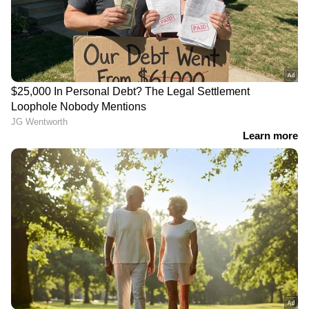
കഫെയിൽ, പരസ്യമായി തല്ലി അച്ഛൻ,
വീഡിയോ