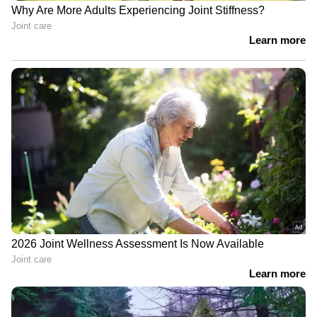
ഏഷ്യാനെറ്റ് ന്യൂസ് ലൈവ് കാണാം: