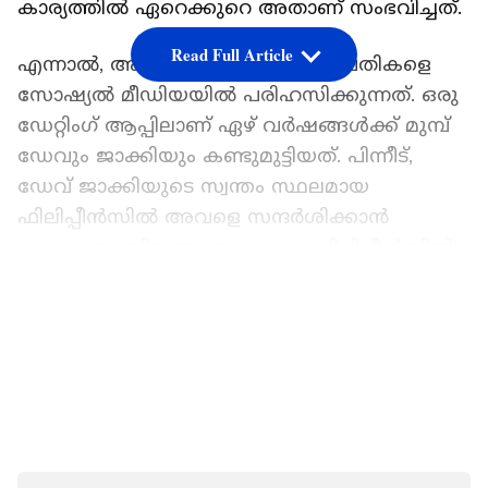
കാര്യത്തിൽ ഏറെക്കുറെ അതാണ് സംഭവിച്ചത്.
Read Full Article
എന്നാൽ, അനവധിപ്പേരാണ് ഈ ദമ്പതികളെ
സോഷ്യൽ മീഡിയയിൽ പരിഹസിക്കുന്നത്. ഒരു
ഡേറ്റിം​ഗ് ആപ്പിലാണ് ഏഴ് വർഷങ്ങൾക്ക് മുമ്പ്
ഡേവും ജാക്കിയും കണ്ടുമുട്ടിയത്. പിന്നീട്,
ഡേവ് ജാക്കിയുടെ സ്വന്തം സ്ഥലമായ
ഫിലിപ്പീൻസിൽ അവളെ സന്ദർശിക്കാൻ
ചെല്ലുകയായിരുന്നു. ഇരുവരും ഫിലിപ്പീൻസിൽ
വച്ച് കണ്ടുമുട്ടി വളരെ കുറച്ച്
LATEST VIDEOS
ദിവസങ്ങൾക്കുള്ളിൽ തന്നെ അ​ഗാധമായ
പ്രണയത്തിലായി. അതോടെ ജാക്കി
യുഎസ്സിലേക്ക് പോവുകയും ഡേവിന്റെ കൂടെ
സ്ഥിരതാമസമാക്കുകയും ചെയ്തു. പിന്നാലെ
ഇരുവരും വിവാഹിതരുമായി.