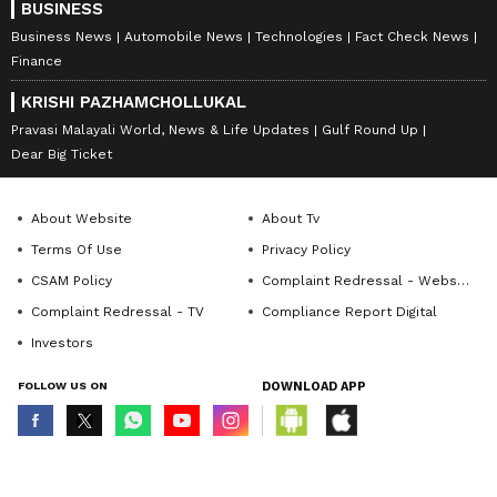
BUSINESS
Business News
Automobile News
Technologies
Fact Check News
Finance
KRISHI PAZHAMCHOLLUKAL
Pravasi Malayali World, News & Life Updates
Gulf Round Up
Dear Big Ticket
About Website
About Tv
Terms Of Use
Privacy Policy
CSAM Policy
Complaint Redressal - Website
Complaint Redressal - TV
Compliance Report Digital
Investors
FOLLOW US ON
DOWNLOAD APP
© Copyright 2026 Asianxt Digital Technologies Private Limited (Formerly
known as Asianet News Media & Entertainment Private Limited) | All Rights