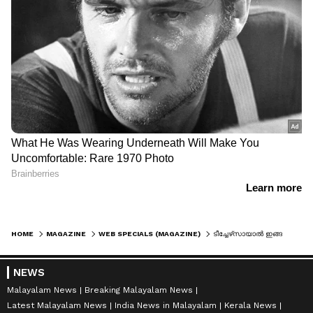
HOME
MAGAZINE
WEB SPECIALS (MAGAZINE)
ടീച്ചേഴ്‍സായാൽ ഇങ്ങനെ വേണം; കുട്ടികളുടെ ഉത്തരക്കടലാസില്‍ അധ്യാപകർ കുറിച്ചതിങ്ങനെ, കയ്യടിച്ച് സോഷ്യൽമീഡിയ
NEWS
Malayalam News
Breaking Malayalam News
Latest Malayalam News
India News in Malayalam
Kerala News