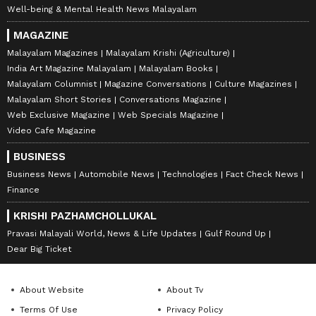
Well-being & Mental Health News Malayalam
MAGAZINE
Malayalam Magazines
Malayalam Krishi (Agriculture)
India Art Magazine Malayalam
Malayalam Books
Malayalam Columnist
Magazine Conversations
Culture Magazines
Malayalam Short Stories
Conversations Magazine
Web Exclusive Magazine
Web Specials Magazine
Video Cafe Magazine
BUSINESS
Business News
Automobile News
Technologies
Fact Check News
Finance
KRISHI PAZHAMCHOLLUKAL
Pravasi Malayali World, News & Life Updates
Gulf Round Up
Dear Big Ticket
About Website
About Tv
Terms Of Use
Privacy Policy