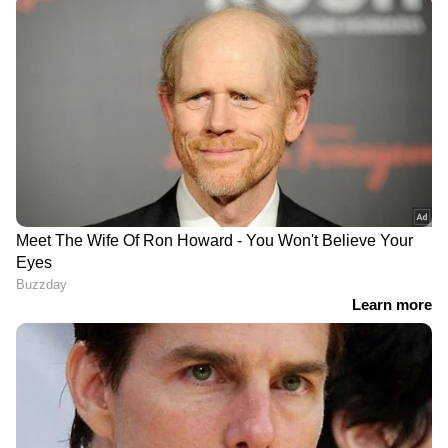
ഏഷ്യാനെറ്റ് ന്യൂസ് വാർത്തകൾ തത്സമയം
കാണാം