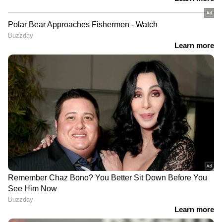
കോടതി പറഞ്ഞത്...
ഏഷ്യാനെറ്റ് ന്യൂസ് ലൈവ് കാണാം: