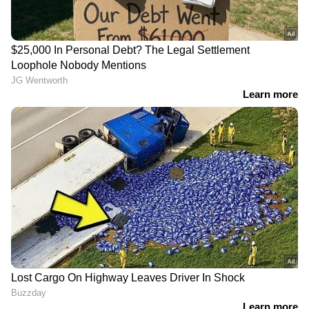
"സന്തോഷം തോന്നുന്നു, നല്ല കാര്യം
ഇതുപോലെ പരിശ്രമിക്കുന്നത് തുടരുക"
എന്നായിരുന്നു. ശരാശരിയിൽ കുറവ് മാർക്ക്
നേടിയവരോടും സ്നേഹത്തോടെയും
കരുതലോടെയും ആയിരുന്നു അധ്യാപകരുടെ
പെരുമാറ്റം, കണ്ണീർ പൊഴിക്കുന്ന ചിത്രം
വരച്ചുകൊണ്ട് അധ്യാപകരിൽ ചിലർ കുറിച്ചത്,
"പ്രിയപ്പെട്ട സുഹൃത്തേ നിങ്ങളുടെ മാർക്ക്
എന്നെ വിഷമിപ്പിച്ചു, പക്ഷെ നിരാശ വേണ്ട,
കൂടുതൽ നേടാൻ നിനക്ക് തീർച്ചയായും
ശേഷിയുണ്ട് എന്ന് എനിക്കറിയാം"
എന്നായിരുന്നു.
വായിക്കാം: അമ്മ നിരന്തരം ശാസിക്കുന്നു, ​
ഗാർഹികപീഡന പരാതിയുമായി 23 -കാരി,