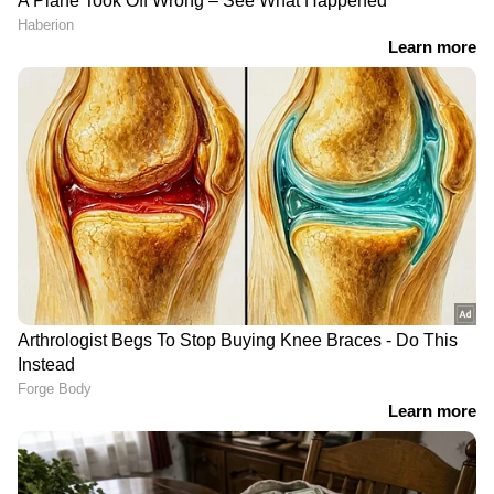
RECOMMENDED STORIES
എൽ നിനോ 2027 -ൽ 4.9
'കാഴ്ചയിൽ സമ്പന്നർ,
കോടി ജനങ്ങളെ കൊടും
പക്ഷേ...'; വീടൊരു സ്വപ്നം,
പട്ടിണിലേക്ക് തള്ളിവിടും;
യുവാക്കൾ
ഐക്യരാഷ്ട്രസഭ റിപ്പോർട്ട്
ആഡംബരത്തിന് കൂടുതൽ
പണം ചെലവഴിക്കുന്നു,
യുവാവിന്‍റെ കുറിപ്പ്
വൈറൽ