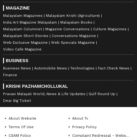
MAGAZINE
Malayalam Magazines
Malayalam Krishi (Agriculture)
India Art Magazine Malayalam
Malayalam Books
Malayalam Columnist
Magazine Conversations
Culture Magazines
Malayalam Short Stories
Conversations Magazine
Web Exclusive Magazine
Web Specials Magazine
Video Cafe Magazine
BUSINESS
Business News
Automobile News
Technologies
Fact Check News
Finance
KRISHI PAZHAMCHOLLUKAL
Pravasi Malayali World, News & Life Updates
Gulf Round Up
Dear Big Ticket
About Website
About Tv
Terms Of Use
Privacy Policy
CSAM Policy
Complaint Redressal - Website