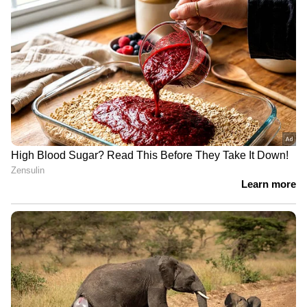
ഒരു വർഷത്തോളമാണ് വിചാരണാ നടപടികൾ
നീണ്ടത്. എന്നാൽ, വിചാരണയ്ക്കിടെ ഡോക്ടർ
ഒന്നും പറയാൻ തയ്യാറായില്ല. ഒടുവിൽ കഴിഞ്ഞ
മാസം താൻ 12 ഓളം രോഗികളെ മരുന്ന്
കുത്തിവച്ച് കൊല്ലാൻ ശ്രമിച്ചതായി അദ്ദേഹം
കോടതിയിൽ സമ്മതിച്ചു. ഒപ്പം താൻ അവരെ
കൊല്ലുകയായിരുന്നില്ലെന്നും മറിച്ച് അവരെ
കഷ്ടപ്പാടിൽ നിന്നും വേദനയിൽ നിന്നും
രക്ഷിക്കുകയായിരുന്നെന്നും അവരെ
സംബന്ധിച്ച് അതാണ് എറ്റവും നല്ല വഴിയെന്ന്
താൻ കരുതിയതായും ഇയാൾ കോടതിയിൽ
പറഞ്ഞു. അതേസമയം ഇയാൾക്കെതിരെയുള്ള
76 കേസുകൾ കൂടി അന്വേഷണത്തിലാണെന്നും
പ്രോസിക്യൂഷൻ അറിയിച്ചു.