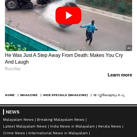
HOME
MAGAZINE
WEB SPECIALS (MAGAZINE)
12 സ്ത്രീകളെയും 3 പുരുഷന്മാരെയും മരുന്ന് കുത്തിവച്ച് കൊലപ്പെടുത്തി; ഡോക്ടർക്ക് ജീവപര്യന്തം ശിക്ഷ വിധിച്ച് ജർമ്മൻ കോടതി
NEWS
Malayalam News
Breaking Malayalam News
Latest Malayalam News
India News in Malayalam
Kerala News
Crime News
International News in Malayalam