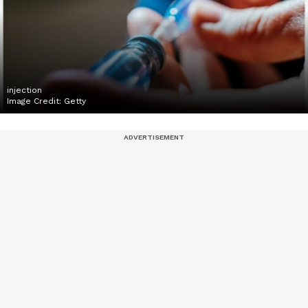
injection
Image Credit:
Getty