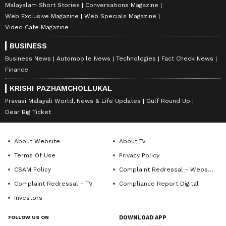
Malayalam Short Stories
Conversations Magazine
Web Exclusive Magazine
Web Specials Magazine
Video Cafe Magazine
BUSINESS
Business News
Automobile News
Technologies
Fact Check News
Finance
KRISHI PAZHAMCHOLLUKAL
Pravasi Malayali World, News & Life Updates
Gulf Round Up
Dear Big Ticket
About Website
About Tv
Terms Of Use
Privacy Policy
CSAM Policy
Complaint Redressal - Website
Complaint Redressal - TV
Compliance Report Digital
Investors
FOLLOW US ON
DOWNLOAD APP