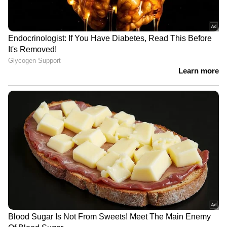
പിടികൂടുന്നതിനായി നാല് പ്രത്യേക പൊലീസ്
സംഘങ്ങളെ നിയോഗിച്ചിരുന്നതായി എസ്പി
(സിറ്റി) രവിശങ്കർ പ്രസാദ് അറിയിച്ചു.
മൈൻപുരി റോഡിന് സമീപം ഒളിവിൽ പോകാൻ
ശ്രമിക്കുന്നതിനിടെയാണ് പ്രതിയെ പൊലീസ്
വളഞ്ഞത്. കീഴടങ്ങാൻ ആവശ്യപ്പെട്ടെങ്കിലും
പ്രതി പൊലീസിന് നേരെ
വെടിയുതിർക്കുകയായിരുന്നു. തുടർന്ന്
പൊലീസ് തിരിച്ചുവെടിവെയ്ക്കുകയും
പ്രതിയുടെ കാലിന് വെടിയേൽക്കുകയും
ചെയ്തു. പരിക്കേറ്റ ഇയാളെ ജില്ലാ
ആശുപത്രിയിൽ പ്രവേശിപ്പിച്ചിരിക്കുകയാണ്.
സംഭവത്തിൽ വിശദമായ അന്വേഷണം
പുരോഗമിക്കുകയാണെന്നും പൊലീസ്
അറിയിച്ചു.