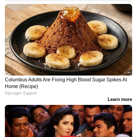
നിർബന്ധിച്ചു. എന്നാൽ രതിയും അമ്മയും
ഇതിന് വഴങ്ങാതിരുന്നതോടെ, മിഠായി
വാങ്ങിത്തരാമെന്ന് പറഞ്ഞ് പ്രതി കുഞ്ഞിനെ
പുറത്തേക്ക് കൂട്ടിക്കൊണ്ടുപോവുകയായിരുന്നു.
DOWNLOAD APP
RECOMMENDED STORIES