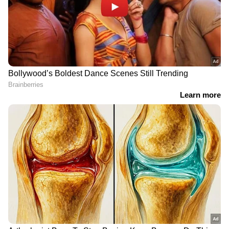
6.30 ന് തുടങ്ങി 3 മണിക്ക്
അയ്യയ്യേ, ഇന്ത്യക്കാർക്ക്
തീരുന്ന ജോലി, പിന്നെ ഫ്രീ;
മൊത്തം നാണക്കേട്;
അമേരിക്കയിലെ
ജപ്പാനിൽ ഇന്ത്യക്കാരിയെ
ജോലിസമയത്തെ കുറിച്ച്
കയ്യോടെ പിടികൂടി,
ഇന്ത്യൻ യുവാവ്
മോഷണത്തിന് ശേഷം
പണം നൽകാനും ശ്രമം
കരിയറിനായി
തന്നെക്കാൾ മോശം
കൂടുമാറുന്നവർക്ക്
അവസ്ഥയിലായ മറ്റൊരു
നഷ്ടപ്പെടുന്നത്
യുവതിക്ക് വേണ്ടി
കൂടുംബത്തോടൊപ്പമുള്ള
പ്രസവമുറി ഒഴിഞ്ഞ്
സുന്ദര നിമിഷങ്ങൾ;
നൽകിയ യുവതിക്ക്
യുവതിയുടെ കുറിപ്പ്
അഭിനന്ദനം
വൈറൽ