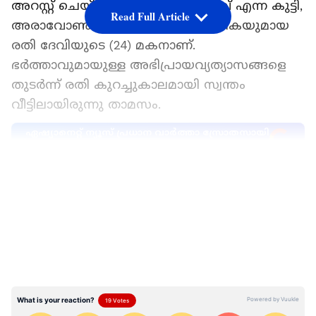
അറസ്റ്റ് ചെയ്തു. കൊല്ലപ്പെട്ട ആരവ് എന്ന കുട്ടി,
Read Full Article
അരാവോൺ സ്വദേശിയും അധ്യാപികയുമായ
രതി ദേവിയുടെ (24) മകനാണ്.
ഭർത്താവുമായുള്ള അഭിപ്രായവ്യത്യാസങ്ങളെ
തുടർന്ന് രതി കുറച്ചുകാലമായി സ്വന്തം
വീട്ടിലായിരുന്നു താമസം.
ഏഷ്യാനെറ്റ് ന്യൂസ് പ്രധാന വാർത്താ സ്രോതസായി
തെരഞ്ഞെടുക്കുക
LATEST VIDEOS
പൊലീസ് പറയുന്നതനുസരിച്ച്, വിവാഹമോചന
നടപടികളുമായി ബന്ധപ്പെട്ട് നിയമോപദേശം
തേടുന്നതിനായി രതിയും അമ്മ പിങ്കി ദേവിയും
ശനിയാഴ്ച ഷിക്കോഹാബാദിൽ എത്തിയിരുന്നു.
അഭിഭാഷകനുമായുള്ള കൂടിക്കാഴ്ച
വൈകുന്നേരമായിരുന്നതിനാൽ ഇവർ
പിങ്കിയുടെ ഒരു സുഹൃത്തിന്റെ വീട്ടിലാണ്