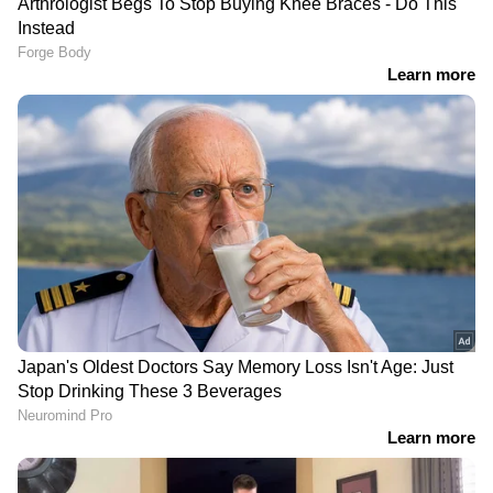
ഉച്ചയ്ക്ക് രണ്ടരയോടെ, താമസിച്ചിരുന്ന വീട്ടിൽ
LATEST VIDEOS
നിന്നും 50 മീറ്റർ അകലെയുള്ള വിജനമായ
വഴിയിലേക്ക് കുട്ടിയെ കൊണ്ടുപോയി കുട്ടിയെ
ഒളിവിലിരിക്കുന്ന അർജുൻ
പ്രതി ക്രൂരമായി കൊലപ്പെടുത്തി. പ്രതി കുട്ടിയെ
ആയങ്കി പാലിയേക്കര ടോൾ
എട്ടു തവണയോളം റോഡിലേക്ക്
കടക്കുന്നതിന്റെ ദൃശ്യങ്ങൾ പുറത്ത്
വലിച്ചെറിയുന്ന ദൃശ്യങ്ങൾ സിസിടിവിയിൽ
പതിഞ്ഞിട്ടുണ്ട്. ആക്രമണത്തിന് ശേഷം
'ഷിജിലിന്റെ കുടുംബം
മാരകമായി പരിക്കേറ്റ കുട്ടിയെ വീടിന്
ആവശ്യപ്പെടുന്ന 10
പുറത്തുപേക്ഷിച്ച് പ്രതി
മത്സ്യത്തൊഴിലാളികളെ കൂടി
കടന്നുകളയുകയായിരുന്നു. പത്തു
തെരച്ചിലിൽ ഉൾപ്പെടുത്തും'