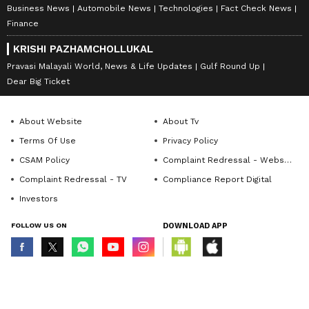
Business News
Automobile News
Technologies
Fact Check News
Finance
KRISHI PAZHAMCHOLLUKAL
Pravasi Malayali World, News & Life Updates
Gulf Round Up
Dear Big Ticket
About Website
About Tv
Terms Of Use
Privacy Policy
CSAM Policy
Complaint Redressal - Website
Complaint Redressal - TV
Compliance Report Digital
Investors
FOLLOW US ON
DOWNLOAD APP
© Copyright 2026 Asianxt Digital Technologies Private Limited (Formerly
known as Asianet News Media & Entertainment Private Limited) | All Rights
Reserved