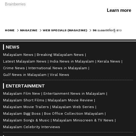
HOME
MAGAZINE
WEB SPECIALS (MAGAZINE)
96 ലക്ഷത്തിന്റെ റോഡ് കണ്ടാൽ കണ്ടം തന്നെ, ബിഹാറിൽ നടുറോഡിൽ നെൽകൃഷിയുമായി നാട്ടുകാർ
NEWS
Malayalam News
Breaking Malayalam News
Latest Malayalam News
India News in Malayalam
Kerala News
Crime News
International News in Malayalam
Gulf News in Malayalam
Viral News
ENTERTAINMENT
Malayalam Film New
Entertainment News in Malayalam
Malayalam Short Films
Malayalam Movie Review
Malayalam Movie Trailers
Malayalam Web Series
Malayalam Bigg Boss
Box Office Collection Malayalam
Malayalam Songs & Music
Malayalam Miniscreen & TV News
Malayalam Celebrity Interviews