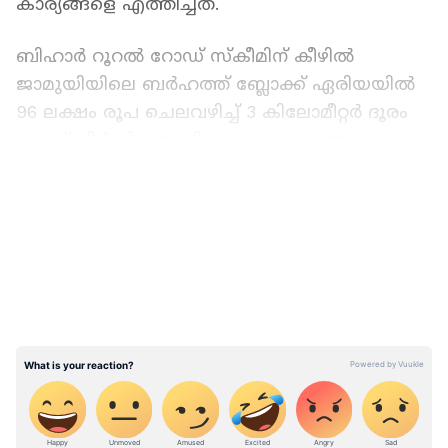
കാര്യങ്ങളെ എത്തിച്ചത്.
ബിഹാർ റൂറൽ റോഡ് സ്കീമിന് കീഴിൽ
ജാമുയിയിലെ ബർഹത്ത് ബ്ലോക്ക് ഏരിയയിൽ
96 ലക്ഷം രൂപ ചെലവഴിച്ച് 3 കിലോമീറ്റർ ദൂരം
റോഡ് നിർമ്മിച്ചതായി ഈ പ്രദേശത്തെ
ഗ്രാമീണർ പറയുന്നു. എന്നാൽ, കാലക്രമേണ
LATEST VIDEOS
റോഡിൻ്റെ സ്ഥിതി മോശമാവുകയായിരുന്നു.
പ്രദേശത്ത്, ഫുൽവാരിയ ഗ്രാമത്തിലേക്കുള്ള
പ്രധാന റോഡ് തകർന്നിരിക്കുകയാണ്. ഇവിടം
മുഴുവൻ ചെളി നിറഞ്ഞ്, വലിയ കുഴികൾ
രൂപപ്പെടുന്നതിനും ഇത് കാരണമായി.
മഴക്കാലത്ത് വാഹനങ്ങൾക്ക് എന്നല്ല,
നടന്നുപോലും പോകാനാവാത്ത
അവസ്ഥയിലാണത്രെ കാര്യങ്ങൾ. അഥവാ