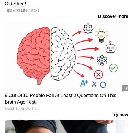
മനോഭാവത്തിന്റെ
അമ്മയാകാൻ ശ്രമിക്കണം';
ലക്ഷണം; കെ. ആർ.
യുപി ഗവർണർ
മീരയുടെ വക്കീൽ
ആനന്ദിബെൻ പട്ടേൽ
നോട്ടീസിന് ഹരിത
സാവിത്രിയുടെ മറുപടി
ഒപ്പം തനിക്കാവശ്യമുള്ള പച്ചക്കറികൾ
വളർത്തിയെടുക്കുക, പന്നികളെ വളർത്തുക
എന്നിവയെല്ലാം അവൻ ചെയ്യുന്നു. ആ
മലമുകളിലെ മുളവീട്ടിൽ ഏകാന്തത
അനുഭവപ്പെടില്ലേ എന്ന് ചോദിച്ചാൽ തനിക്ക്
രണ്ട് നായകളുണ്ട്. അവരുടെ കൂട്ടുള്ളതിനാൽ
LATEST VIDEOS
തന്നെ ഒരിക്കലും ഒറ്റക്കാണ് എന്ന് തോന്നിയിട്ടില്ല
ഫരീദാബാദില്‍ സ്‌കൂള്‍
എന്നാണ് വെൻസിയുടെ ഉത്തരം. നേരത്തെ ന​
വരാന്തയില്‍ അധ്യാപികയെ
ഗരത്തിലെ കൺസ്ട്രക്ഷൻ സൈറ്റുകളിലും ​