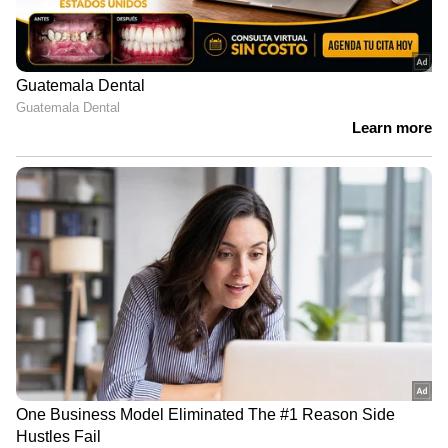
ഏഷ്യാനെറ്റ് ന്യൂസ് വാർത്തകൾ തത്സമയം
കാണാം