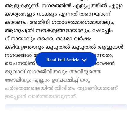
ആളുകളുണ്ട്. ന​ഗരത്തിൽ എളുപ്പത്തിൽ എല്ലാ
കാര്യങ്ങളും നടക്കും എന്നത് തന്നെയാണ്
കാരണം. അതിനി ​ഗതാ​ഗതമാർ​ഗമായാലും,
ആശുപത്രി സൗകര്യങ്ങളായാലും, ഷോപ്പിം​
ഗിനായാലും ഒക്കെ. ഓരോ വർഷം
കഴിയുന്തോറും കൂടുതൽ കൂടുതൽ ആളുകൾ
ന​ഗരങ്ങൾ തേടി പോവുകയാണ്. എന്നാൽ‌,
Read Full Article
ചൈനയിൽ നിന്നുമുള്ള ഒരു ന്യൂജനറേഷൻ
യുവാവ് ന​ഗരജീവിതവും അവിടുത്തെ
ജോലിയും എല്ലാം ഉപേക്ഷിച്ച് ഒരു
പർവതമേഖലയിൽ ജീവിതം തുടങ്ങിയതാണ്
ഇപ്പോള്‍ വാർത്തയാവുന്നത്.
ഏഷ്യാനെറ്റ് ന്യൂസ് പ്രധാന വാർത്താ സ്രോതസായി
തെരഞ്ഞെടുക്കുക
LATEST VIDEOS