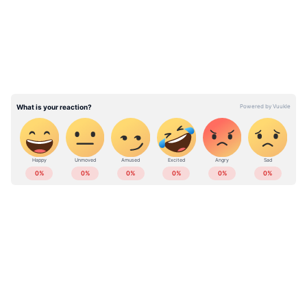
2000 -ത്തിന് ശേഷമാണ് വെൻസി ജനിച്ചത്.
തന്റെ അനുഭവം ചൈനീസ് സോഷ്യൽ മീഡിയ
പ്ലാറ്റ്ഫോമായ ഡൂയിനിലാണ് വെൻസി പങ്ക്
വച്ചിരിക്കുന്നത്. വാൻഷാനിലെ ഗ്വിഷൗവിലെ
സിയാക്സിയിലുള്ള ഒരു കുന്നിൻചെരിവിലെ
പാറയുടെ അരികിലാണ് വെൻസി മുള കൊണ്ട്
ഒരു ചെറിയ ഷെഡ്ഡ് നിർമ്മിച്ചിരിക്കുന്നത്. 2023
സപ്തംബർ മുതൽ വെൻസി ഇവിടെയാണത്രെ
താമസിക്കുന്നത്.
ABOUT THE AUTHOR
Web Desk
WD
രസകരമായ കാര്യം ഇവിടെ നിന്നും 500, 600
മീറ്റർ ദൂരത്തായി തന്നെയാണ് വെൻസിയുടെ
Published :
Dec 05 2023, 05:51 PM IST
ജന്മസ്ഥലവും. വഴി വളരെ മോശമായതിനാൽ
Follow Us
തന്നെ മണിക്കൂറുകൾ വേണ്ടിവരും വെൻസിക്ക്
നടന്ന് തന്റെ വീട്ടിലെത്താൻ. എന്നിരുന്നാലും,
രണ്ടാഴ്ചയിൽ ഒരിക്കൽ വെൻസി മാർക്കറ്റിൽ