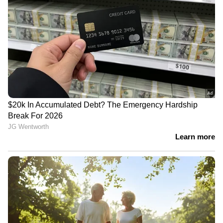
മോഡലുമായി താരതമ്യം ചെയ്തത് അസ്വസ്ഥത
ഉണ്ടാക്കുന്നതാണെന്ന് മറ്റുചിലർ വിമർശിച്ചു.
കുഞ്ഞിന്റെ ആദ്യ വാക്കുകൾ പോലും
എഐയുടെ പ്രകടനത്തിനുള്ള
മാനദണ്ഡമാക്കുന്നുവെന്ന രീതിയിൽ
പരിഹസിച്ചും ചിലർ പ്രതികരിച്ചു.