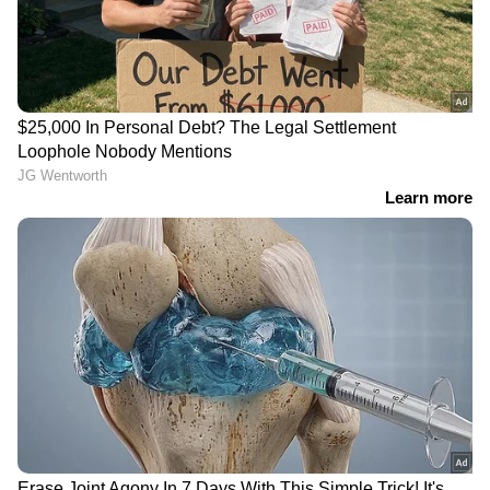
ജിപിടി 5.6 എന്താണ് കണ്ടെത്തിയത്?
കഴിഞ്ഞ മാസം അമേരിക്കൻ സർക്കാരിന്റെ
അഭ്യർഥനയെ തുടർന്ന് പരിമിതമായ
പരീക്ഷണാടിസ്ഥാനത്തിലാണ് ഓപ്പൺഎഐ
ജിപിടി 5.6 അവതരിപ്പിച്ചത്. സോൾ, ടെറ, ലൂണ
എന്നീ മോഡലുകൾ ഇതിൽ ഉൾപ്പെടുന്നു.
മുൻതലമുറ മോഡലുകളെ അപേക്ഷിച്ച്
പ്രകടനത്തിലും ചെലവുകുറവിലും വലിയ
LATEST VIDEOS
മുന്നേറ്റമാണിതെന്ന് ആൾട്ട്മാൻ നേരത്തെ
വ്യക്തമാക്കിയിരുന്നു.
മുഖ്യമന്ത്രിയെ വാട്‌സാപ്പ് ഗ്രൂപ്പില്‍
അധിക്ഷേപിച്ചെന്ന് പരാതി; കാലടി
സ്വദേശിക്കെതിരെ
എന്നാൽ ജിപിടി 5.6 കണ്ടെത്തിയെന്ന് പറയുന്ന
കേസ്|Ernakulam
"പുതിയ ഗണിതം" എന്താണെന്ന് അദ്ദേഹം