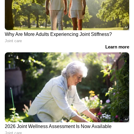
അതേസമയം, ജിപിടി 5.6 ഈ ആഴ്ച കൂടുതൽ
ഉപയോക്താക്കൾക്കായി
പുറത്തിറക്കിയേക്കുമെന്ന അഭ്യൂഹങ്ങളും ടെക്ക്
ലോകത്ത് ശക്തമാണ്. എന്നാൽ
ഇതുസംബന്ധിച്ച് ഓപ്പൺഎഐ ഇതുവരെ
ഔദ്യോഗിക പ്രഖ്യാപനം നടത്തിയിട്ടില്ല.