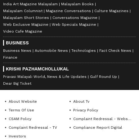
India Art Magazine Malayalam
Malayalam Books
Malayalam Columnist
Magazine Conversations
Culture Magazines
Malayalam Short Stories
Conversations Magazine
Web Exclusive Magazine
Web Specials Magazine
Video Cafe Magazine
BUSINESS
Business News
Automobile News
Technologies
Fact Check News
Finance
KRISHI PAZHAMCHOLLUKAL
Pravasi Malayali World, News & Life Updates
Gulf Round Up
Dear Big Ticket
About Website
About Tv
Terms Of Use
Privacy Policy
CSAM Policy
Complaint Redressal - Website
Complaint Redressal - TV
Compliance Report Digital
Investors