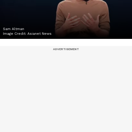
Sam Altman
Image Credit:
Asianet News