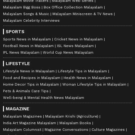
Malayalam Movie Trailers
Malayalam Web Series
Malayalam Bigg Boss
Box Office Collection Malayalam
Malayalam Songs & Music
Malayalam Miniscreen & TV News
Malayalam Celebrity Interviews
SPORTS
Sports News in Malayalam
Cricket News in Malayalam
Football News in Malayalam
ISL News Malayalam
IPL News Malayalam
World Cup News Malayalam
LIFESTYLE
Lifestyle News in Malayalam
Lifestyle Tips in Malayalam
Food and Recipes in Malayalam
Health News in Malayalam
Home Decor Tips in Malayalam
Woman Lifestyle Tips in Malayalam
Pets & Animals Care Tips
Well-being & Mental Health News Malayalam
MAGAZINE
Malayalam Magazines
Malayalam Krishi (Agriculture)
India Art Magazine Malayalam
Malayalam Books
Malayalam Columnist
Magazine Conversations
Culture Magazines