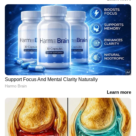
ഉപഭോക്താക്കളുടെ
പൊലീസിനൊപ്പം കേസ്
സംസാരം
അന്വേഷിക്കാൻ
അനുവാദമില്ലാതെ
എഐയും, മിന്നൽ
റെക്കോർഡ് ചെയ്തു, 570
സ്പീഡിൽ അന്വേഷണം
കോടി രൂപ നഷ്ടപരിഹാരം
നടക്കാനുള്ള
നൽകാൻ ഗൂഗിൾ
ക്രമീകരണവുമായി
മൈക്രോസോഫ്റ്റ്
ഘട്ടം ഘട്ടമായാണ് അക്കൗണ്ടുകൾ നീക്കം
ചെയ്യാനുള്ള നടപടി ​ഗൂ​ഗിൾ സ്വീകരിക്കുന്നത്.
അക്കൗണ്ട് ഡിലീറ്റാക്കാൻ പോകുന്നുവെന്ന
മെസേജ് പല തവണ അയച്ചതിനു ശേഷവും
ഈ അക്കൗണ്ടുകൾ സജീവമാകുന്നില്ലെങ്കിൽ
ഒരു മാസത്തിനു ശേഷം അക്കൗണ്ട് നീക്കം