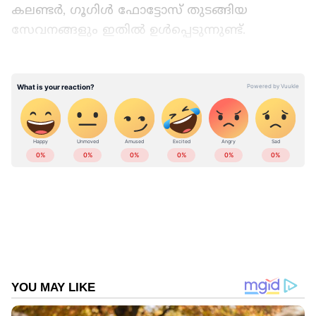
കലണ്ടർ, ഗൂഗിൾ ഫോട്ടോസ് തുടങ്ങിയ
സേവനങ്ങളും ഇതില്‍ ഉൾപ്പെടുന്നുണ്ട്.
Add Asianetnews as a Preferred
Source
LATEST VIDEOS
ഉപ​യോ​ഗശൂന്യമായ അക്കൗണ്ടുകളിലെ
സുരക്ഷാ പ്രശ്നങ്ങളാണ് പുതിയ മാറ്റത്തിന്
കാരണമെന്നാണ് ​ഗൂ​ഗിളിന്റെ വിശദീകരണം.
ഇത്തരം അക്കൗണ്ടുകളിൽ പഴയതും
നിരന്തരമായി ഉപയോഗിച്ചിരുന്നതുമായ
പാസ്‌വേഡുകളാണ് ഉണ്ടാവാന്‍ സാധ്യത.
കൂടാതെ ടു ഫാക്ടർ ഒതന്റിക്കേഷൻ പോലുള്ള
സുരക്ഷാ സംവിധാനങ്ങള്‍ ഉപയോഗിക്കാനുള്ള
ABOUT THE AUTHOR
സാധ്യത കുറവാണ്. ആക്ടീവ് അക്കൗണ്ടുകളെ
Web Desk
WD
അപേക്ഷിച്ച് പത്തിരട്ടി അധികം