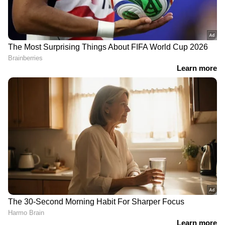
DOWNLOAD APP
RECOMMENDED STORIES
എപ്സ്റ്റീൻ
മെസേജുകള്‍ ആരെങ്കിലും
ഫയലുകൾക്കൊപ്പം
എത്തിനോക്കുന്നോ?
ലോകം തെരയുന്നത് ജെ
ഗാലക്‌സി ഫോണുകള്‍ക്ക്
മെയിൽ, എന്താണ് ജെ
പുത്തന്‍ പ്രൈവസി
മെയിൽ?
ഫീച്ചറുമായി സാംസങ്