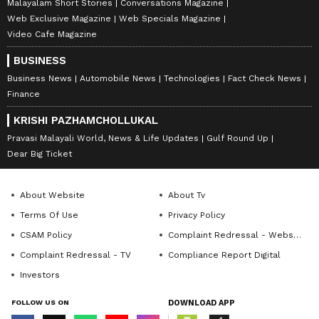
Malayalam Short Stories
Conversations Magazine
Web Exclusive Magazine
Web Specials Magazine
Video Cafe Magazine
BUSINESS
Business News
Automobile News
Technologies
Fact Check News
Finance
KRISHI PAZHAMCHOLLUKAL
Pravasi Malayali World, News & Life Updates
Gulf Round Up
Dear Big Ticket
About Website
About Tv
Terms Of Use
Privacy Policy
CSAM Policy
Complaint Redressal - Website
Complaint Redressal - TV
Compliance Report Digital
Investors
FOLLOW US ON
DOWNLOAD APP