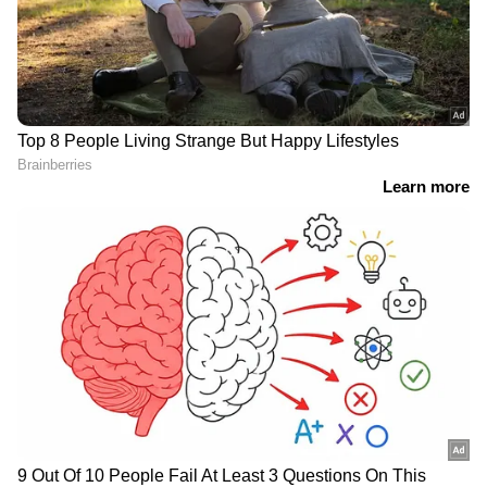
RECOMMENDED STORIES
ഭയം വേണ്ട, ഇനി
അമേരിക്കൻ വിസയ്ക്ക് 17