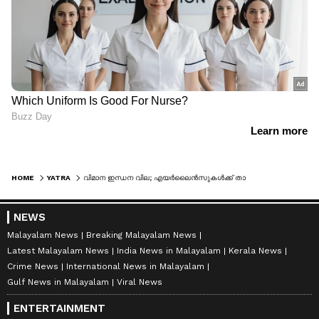
HOME
YATRA
വിമാന ഇന്ധന വില; എയർലൈൻസുകൾക്ക് താത്കാലിക ആശ്വാസം
NEWS
Malayalam News
Breaking Malayalam News
Latest Malayalam News
India News in Malayalam
Kerala News
Crime News
International News in Malayalam
Gulf News in Malayalam
Viral News
ENTERTAINMENT