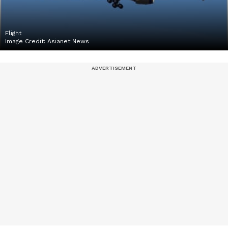
Flight
Image Credit:
Asianet News