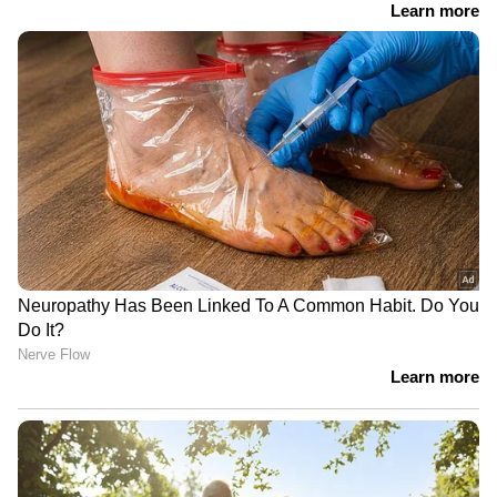
വിശദാംശങ്ങൾ പുറത്തുവിട്ടിട്ടില്ലെങ്കിലും
വിവാഹത്തിന് നിർബന്ധിച്ചു;
അന്താരാഷ്ട്ര സർവീസുകളുടെ
വാക്കുതർക്കത്തിന് പിന്നാലെ
പ്രവർത്തനച്ചെലവ് കുറയാൻ ഇത്
നൃത്ത അധ്യാപികയെ കഴുത്തു
സഹായിക്കുമെന്നാണ് വിലയിരുത്തൽ.
ഞെരിച്ച് കൊലപ്പെടുത്തി
ആഭ്യന്തര എടിഎഫ് വില മാറ്റമില്ലാതെ
തുടരാനുള്ള തീരുമാനം വിമാനക്കമ്പനികളുടെ
ചെലവ് നിയന്ത്രിക്കാൻ സഹായിക്കുമെന്നാണ്
വ്യവസായ വിദഗ്ധരുടെ അഭിപ്രായം. എന്നാൽ
വരും മാസങ്ങളിലെ ഇന്ധനവില നിർണയത്തിൽ
ആഗോള ക്രൂഡ് ഓയിൽ വിപണിയിലെ
ചലനങ്ങളും പശ്ചിമേഷ്യയിലെ രാഷ്ട്രീയ-
സുരക്ഷാ സാഹചര്യങ്ങളും നിർണായക
സ്വാധീനം ചെലുത്തുമെന്ന് അവർ
ചൂണ്ടിക്കാട്ടുന്നു.