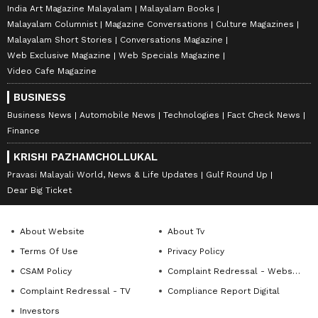
India Art Magazine Malayalam
Malayalam Books
Malayalam Columnist
Magazine Conversations
Culture Magazines
Malayalam Short Stories
Conversations Magazine
Web Exclusive Magazine
Web Specials Magazine
Video Cafe Magazine
BUSINESS
Business News
Automobile News
Technologies
Fact Check News
Finance
KRISHI PAZHAMCHOLLUKAL
Pravasi Malayali World, News & Life Updates
Gulf Round Up
Dear Big Ticket
About Website
About Tv
Terms Of Use
Privacy Policy
CSAM Policy
Complaint Redressal - Website
Complaint Redressal - TV
Compliance Report Digital
Investors