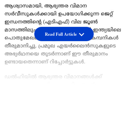
ആശ്വാസമായി, ആഭ്യന്തര വിമാന
സർവീസുകൾക്കായി ഉപയോഗിക്കുന്ന ജെറ്റ്
ഇന്ധനത്തിന്റെ (എടിഎഫ്) വില ജൂൺ
മാസത്തിലും മാറ്റമില്ലാതെ തുടരാൻ ഇന്ത്യയിലെ
Read Full Article
പൊതുമേഖലാ എണ്ണ ശുദ്ധീകരണ കമ്പനികൾ
തീരുമാനിച്ചു. പ്രമുഖ എയർലൈൻസുകളുടെ
അഭ്യർഥനയെ തുടർന്നാണ് ഈ തീരുമാനം
ഉണ്ടായതെന്നാണ് റിപ്പോർട്ടുകൾ.
ഡൽഹിയിൽ ആഭ്യന്തര വിമാനങ്ങൾക്ക്
ബാധകമായ ജെറ്റ് ഇന്ധനവില ജൂൺ
മാസത്തിലും കിലോലിറ്ററിന് 1,04,927 രൂപയായി
LATEST VIDEOS
തുടരും. ഏപ്രിൽ മാസത്തിൽ എടിഎഫ്
വിലയിൽ 8.6 ശതമാനം വർധനവ്
ഉണ്ടായിരുന്നുവെങ്കിലും മേയിൽ വില
വർധിപ്പിച്ചിരുന്നില്ല. വിമാനക്കമ്പനികൾ നേരിടുന്ന