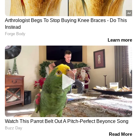
നിങ്ങളുടെ നഗരത്തിലെ
നിങ്ങളുടെ നഗരത്തിലെ
ഇന്നത്തെ ഡീസൽ,
ഇന്നത്തെ ഡീസൽ,
പെട്രോൾ വിലകൾ
പെട്രോൾ വിലകൾ
സിൽവർലൈൻ
വേഗം: 200 കി.മീ, ശരാശരി 135 കി.മീ.
യാത്രാസമയം: തിരുവനന്തപുരം– കണ്ണൂർ 3.19
മണിക്കൂർ
സ്റ്റോപ്പ്: കൊല്ലം, ചെങ്ങന്നൂർ, കോട്ടയം,
എറണാകുളം, കൊച്ചി വിമാനത്താവളം, തൃശൂർ,
തിരൂർ, കോഴിക്കോട്,