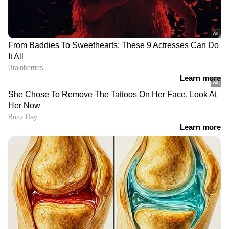
DOWNLOAD APP
RECOMMENDED STORIES
നിങ്ങളുടെ നഗരത്തിലെ
ഫോക്‌സ്‌വാഗൺ വിർടസ്
ഇന്നത്തെ ഡീസൽ,
വാങ്ങാൻ
പെട്രോൾ വിലകൾ
സുവർണ്ണാവസരം: വമ്പൻ
കിഴിവുകൾ