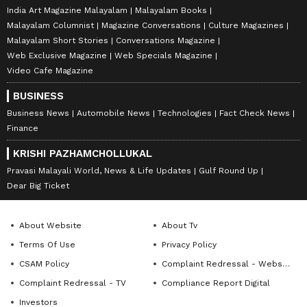
India Art Magazine Malayalam
Malayalam Books
Malayalam Columnist
Magazine Conversations
Culture Magazines
Malayalam Short Stories
Conversations Magazine
Web Exclusive Magazine
Web Specials Magazine
Video Cafe Magazine
BUSINESS
Business News
Automobile News
Technologies
Fact Check News
Finance
KRISHI PAZHAMCHOLLUKAL
Pravasi Malayali World, News & Life Updates
Gulf Round Up
Dear Big Ticket
About Website
About Tv
Terms Of Use
Privacy Policy
CSAM Policy
Complaint Redressal - Website
Complaint Redressal - TV
Compliance Report Digital
Investors