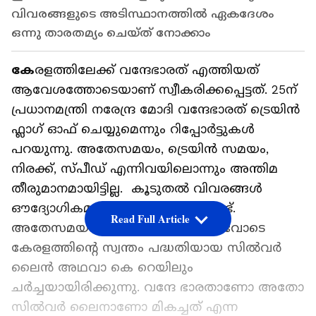
വിവരങ്ങളുടെ അടിസ്ഥാനത്തില്‍ ഏകദേശം
ഒന്നു താരതമ്യം ചെയ്‍ത് നോക്കാം
കേ
രളത്തിലേക്ക് വന്ദേഭാരത് എത്തിയത്
ആവേശത്തോടെയാണ് സ്വീകരിക്കപ്പെട്ടത്. 25ന്
പ്രധാനമന്ത്രി നരേന്ദ്ര മോദി വന്ദേഭാരത് ട്രെയിൻ
ഫ്ലാ​ഗ് ഓഫ് ചെയ്യുമെന്നും റിപ്പോർട്ടുകൾ
പറയുന്നു. അതേസമയം, ട്രെയിൻ സമയം,
നിരക്ക്, സ്പീഡ് എന്നിവയിലൊന്നും അന്തിമ
തീരുമാനമായിട്ടില്ല. കൂടുതൽ വിവരങ്ങൾ
ഔദ്യോ​ഗികമായി പുറത്തുവരാനുണ്ട്.
Read Full Article
അതേസമയം വന്ദേ ഭാരതിന്‍റെ വരവോടെ
കേരളത്തിന്റെ സ്വന്തം പദ്ധതിയായ സില്‍വര്‍
ലൈൻ അഥവാ കെ റെയിലും
ചര്‍ച്ചയായിരിക്കുന്നു. വന്ദേ ഭാരതാണോ അതോ
സില്‍വര്‍ ലൈനാണോ മികച്ചത് എന്ന