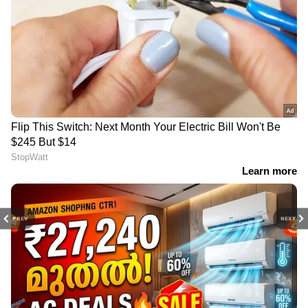
നിങ്ങളുടെ നഗരത്തിലെ
പ്ലാറ്റിനം തീരുവ: കാർ വില
ഇന്നത്തെ ഡീസൽ,
കുതിച്ചുയരുമോ?
പെട്രോൾ വിലകൾ
PREV
NEXT
LATEST VIDEOS