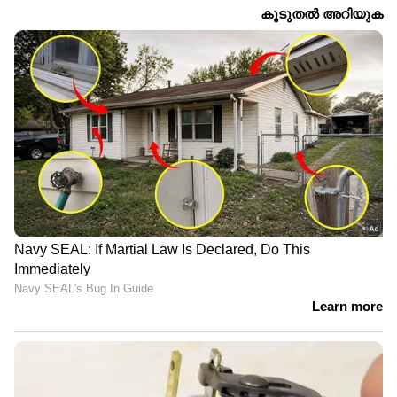
നിങ്ങളുടെ നഗരത്തിലെ
ഇന്ധനവില വർദ്ധനവ്
ഇന്നത്തെ ഡീസൽ,
നിസാരമല്ല; നിങ്ങളുടെ
പെട്രോൾ വിലകൾ
കാർ യാത്രാ ചെലവുകൾ
ഇനി ഇത്രയധികം
വർദ്ധിക്കും