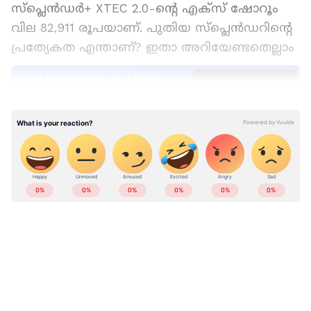
സ്‌പ്ലെൻഡർ+ XTEC 2.0-ൻ്റെ എക്‌സ് ഷോറൂം
വില 82,911 രൂപയാണ്. പുതിയ സ്‌പ്ലെൻഡറിൻ്റെ
പ്രത്യേകത എന്താണ്? ഇതാ അറിയേണ്ടതെല്ലാം
Add Asianetnews as a Preferred
Source
രൂപത്തെക്കുറിച്ചും ഡിസൈനിനെക്കുറിച്ചും
പറയുമ്പോൾ, കമ്പനി പഴയ അതേ ക്ലാസിക്
ഡിസൈൻ നൽകിയിട്ടുണ്ട്. പുതിയ എൽഇഡി
ഹെഡ്‌ലൈറ്റിന് പുറമെ ഹൈ ഇൻ്റെൻസിറ്റി
പൊസിഷൻ ലാമ്പും (എച്ച്ഐപിഎൽ) ഇതിൽ
ഉൾപ്പെടുത്തിയിട്ടുണ്ട്. ഇതിൻ്റെ സവിശേഷമായ
'H' ആകൃതിയിലുള്ള ടെയിൽ ലാമ്പ് രാത്രിയിൽ
റോഡ് സാന്നിധ്യത്തെ കൂടുതൽ
മികച്ചതാക്കുന്നു. പൂർണ്ണമായും ഡിജിറ്റൽ