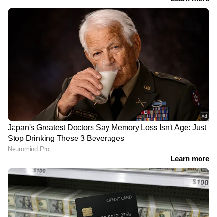
പുതിയ സ്‌പ്ലെൻഡർ ഒറ്റ നോട്ടത്തിൽ
എഞ്ചിൻ: 100 CC
പവർ: 7.9 BHP
ടോർക്ക്: 8.05 ന്യൂട്ടൺ മീറ്റർ
മൈലേജ്: 73 kmpl
വാറൻ്റി: 5 വർഷം അല്ലെങ്കിൽ 70,000 കി.മീ.
ഈ ഫീച്ചറുകൾ ലഭ്യമാണ്