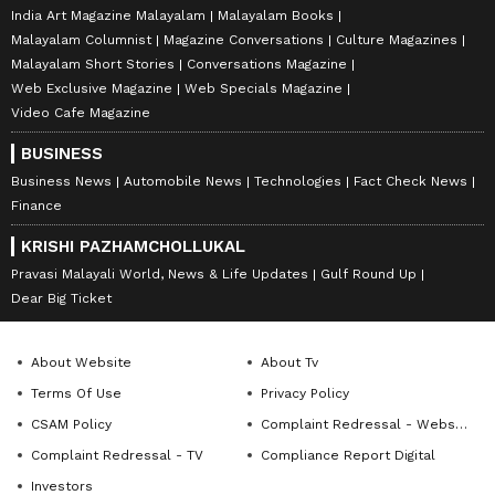
India Art Magazine Malayalam
Malayalam Books
Malayalam Columnist
Magazine Conversations
Culture Magazines
Malayalam Short Stories
Conversations Magazine
Web Exclusive Magazine
Web Specials Magazine
Video Cafe Magazine
BUSINESS
Business News
Automobile News
Technologies
Fact Check News
Finance
KRISHI PAZHAMCHOLLUKAL
Pravasi Malayali World, News & Life Updates
Gulf Round Up
Dear Big Ticket
About Website
About Tv
Terms Of Use
Privacy Policy
CSAM Policy
Complaint Redressal - Website
Complaint Redressal - TV
Compliance Report Digital
Investors