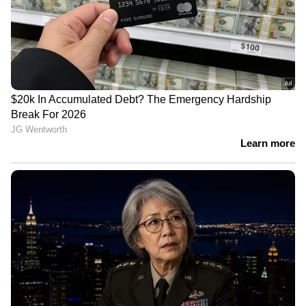
ഇതിന് പൂർണ്ണമായും ഡിജിറ്റൽ ഇൻസ്ട്രുമെൻ്റ്
ക്ലസ്റ്റർ ഉണ്ട്. ഇതിൽ എക്കണോമി
ഇൻഡിക്കേറ്റർ, സർവീസ് റിമൈൻഡർ, സൈഡ്
സ്റ്റാൻഡ് ഇൻഡിക്കേറ്റർ, ബ്ലൂടൂത്ത് കണക്റ്റിവിറ്റി
തുടങ്ങിയ സൗകര്യങ്ങൾ ലഭിക്കും. നിങ്ങളുടെ
സ്‌മാർട്ട്‌ഫോണിനെ ഈ ബൈക്കുമായി
ബന്ധിപ്പിക്കാൻ കഴിയും, അതുവഴി യാത്ര
ചെയ്യുമ്പോൾ നിങ്ങൾക്ക് SMS, കോൾ, ബാറ്ററി
അലേർട്ടുകൾ എന്നിവ ലഭിക്കും.