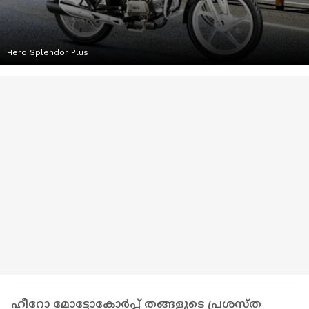
Hero Splendor Plus
ഹീറോ മോട്ടോകോർപ്പ് തങ്ങളുടെ പ്രശസ്ത