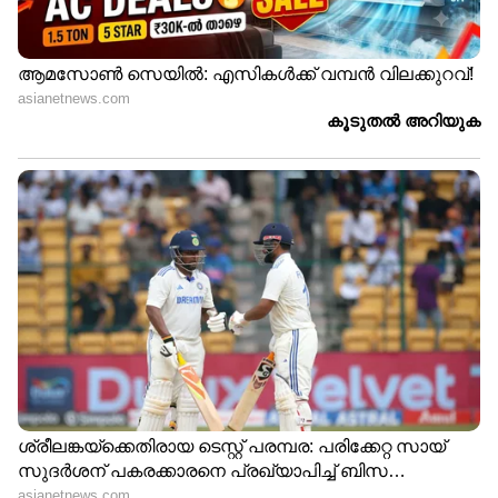
യൂണിഫോമിട്ട കള്ളനോ?;
സഹപ്രവർത്തകരിൽ നിന്ന്
ലക്ഷങ്ങൾ തട്ടിയെടുത്ത
പൊലീസുകാരനെതിരെ കേസ്
രാവിലെ പുറപ്പെടേണ്ട വിമാനം 6
മണികൂർ വെെകുമെന്ന്
അറിയിച്ചില്ല; കണ്ണൂർ
വിമാനത്താവളത്തിൽ പ്രതിഷേധം