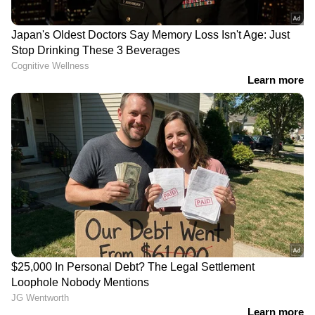
സുരക്ഷാ നടപടിയെന്ന നിലയിൽ, ഈ
ബൈക്കിൽ ഹസാർഡ് ലൈറ്റ് വിങ്കറുകൾ,
സൈഡ് സ്റ്റാൻഡ് എഞ്ചിൻ കട്ട് ഓഫ് എന്നിവ
നൽകിയിട്ടുണ്ട്. തങ്ങളുടെ പുതിയ ഹെഡ്‌ലൈറ്റ്
രാത്രിയിൽ ഉപയോക്താവിന് മികച്ച ദൃശ്യപരത
നൽകുമെന്ന് കമ്പനി പറയുന്നു. ഡ്യുവൽ ടോൺ
പെയിൻ്റ് ഉപയോഗിച്ചാണ് ഈ ബൈക്ക്
അവതരിപ്പിച്ചിരിക്കുന്നത്. ഇതിൽ മാറ്റ് ഗ്രേ,