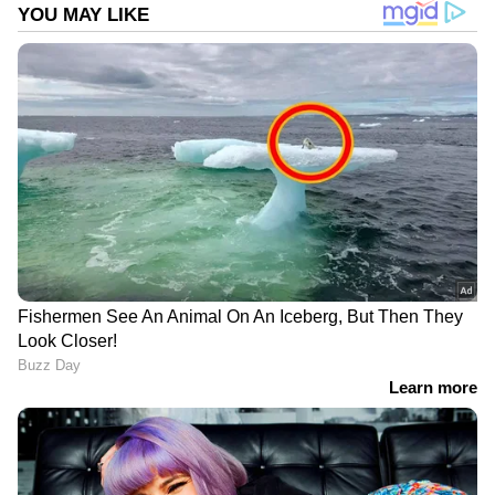
സ്പീഡോമീറ്റർ, നീളമുള്ള സീറ്റ്, വലിയ ഗ്ലൗ
ബോക്സ്, യുഎസ്ബി ചാർജിംഗ് പോർട്ട്
എന്നിവ ഇതിനെ കൂടുതൽ മികച്ചതാക്കുന്നു.
മുമ്പത്തെപ്പോലെ, പുതിയ ഹീറോ സ്‌പ്ലെൻഡർ
പ്ലസ് Xtec 2.0 ലും കമ്പനി 100 സിസി
ശേഷിയുള്ള സിംഗിൾ സിലിണ്ടർ എഞ്ചിൻ
നൽകിയിട്ടുണ്ട്. ഇത് 7.9 ബിഎച്ച്പി കരുത്തും
8.05 എൻഎം ടോർക്കും സൃഷ്ടിക്കുന്നു. ഇത്
ഐഡിയൽ സ്റ്റാർട്ട്/സ്റ്റോക്ക് സിസ്റ്റം (i3S)
കൊണ്ട് സജ്ജീകരിച്ചിരിക്കുന്നു. ഇത്
ബൈക്കിൻ്റെ മൈലേജ് വർദ്ധിപ്പിക്കാൻ
സഹായിക്കുന്നു. ഈ ബൈക്കിൻ്റെ
പ്രവർത്തനച്ചെലവ് കുറവാണെന്നതിന് പുറമെ
ഇതിൻ്റെ മെയിൻ്റനൻസും വളരെ
എളുപ്പമാണെന്ന് കമ്പനി അവകാശപ്പെടുന്നു.