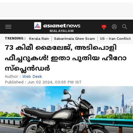
MALAYALAM
TRENDING :
Kerala Rain
Sabarimala Ghee Scam
US - Iran Conflict
73 കിമീ മൈലേജ്, അടിപൊളി
ഫീച്ചറുകൾ! ഇതാ പുതിയ ഹീറോ
സ്‌പ്ലെൻഡ‍ർ
Author :
Web Desk
Published :
Jun 02 2024, 03:55 PM IST