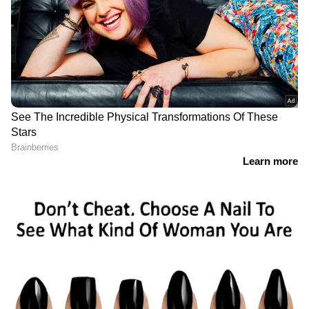
ഈ ബൈക്ക് ലിറ്ററിന് 73 കിലോമീറ്റർ വരെ
മൈലേജ് നൽകുമെന്ന് കമ്പനി
അവകാശപ്പെടുന്നു.