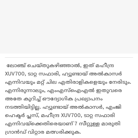
ലോഞ്ച് ചെയ്‍തുകഴിഞ്ഞാൽ, ഇത് മഹീന്ദ്ര
XUV700, ടാറ്റ സഫാരി, ഹ്യുണ്ടായ് അൽകാസർ
എന്നിവയും മറ്റ് ചില എതിരാളികളെയും നേരിടും.
എന്നിരുന്നാലും, എം‌എസ്‌ഐ‌എൽ ഇതുവരെ
അതേ കുറിച്ച് ഔദ്യോഗിക പ്രഖ്യാപനം
നടത്തിയിട്ടില്ല. ഹ്യുണ്ടായ് അൽകാസർ, എംജി
ഹെക്ടർ പ്ലസ്, മഹീന്ദ്ര XUV700, ടാറ്റ സഫാരി
എന്നിവയ്‌ക്കെതിരെയാണ് 7 സീറ്റുള്ള മാരുതി
ഗ്രാൻഡ് വിറ്റാര മത്സരിക്കുക.