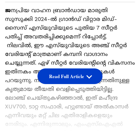
ജ
നപ്രിയ വാഹന ബ്രാൻഡായ മാരുതി
സുസുക്കി 2024-ൽ ഗ്രാൻഡ് വിറ്റാര മിഡ്-
സൈസ് എസ്‌യുവിയുടെ പുതിയ 7 സീറ്റർ
പതിപ്പ് അവതരിപ്പിക്കുമെന്ന് റിപ്പോർട്ട്.
നിലവിൽ, ഈ എസ്‌യുവിയുടെ അഞ്ച് സീറ്റർ
വേരിയന്റ് മാത്രമാണ് കമ്പനി വാഗ്ദാനം
ചെയ്യുന്നത്. ഏഴ് സീറ്റർ വേരിയന്റിന്റെ വികസനം
ഇതിനകം ആരംഭിച്ചതായി റിപ്പോർട്ടുകൾ
Read Full Article
പറയുന്നു. നിലവിൽ, ലോഞ്ച് ചെയ്യുന്നതിനുള്ള
കൃത്യമായ തീയതി വെളിപ്പെടുത്തിയിട്ടില്ല.
ലോഞ്ച് ചെയ്‍തുകഴിഞ്ഞാൽ, ഇത് മഹീന്ദ്ര
XUV700, ടാറ്റ സഫാരി, ഹ്യുണ്ടായ് അൽകാസർ
എന്നിവയും മറ്റ് ചില എതിരാളികളെയും
നേരിടും. എന്നിരുന്നാലും, എം‌എസ്‌ഐ‌എൽ
ഇതുവരെ അതേ കുറിച്ച് ഔദ്യോഗിക