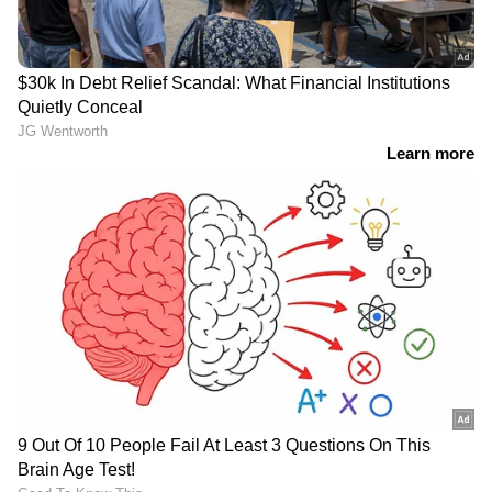
7 സീറ്റർ എസ്‌യുവിയിൽ ടൊയോട്ടയിൽ
നിന്നുള്ള 92 ബിഎച്ച്‌പി, 1.5 എൽ അറ്റ്‌കിൻസൺ
സൈക്കിൾ പെട്രോൾ എഞ്ചിൻ, ഫ്രണ്ട്
ആക്‌സിൽ മൗണ്ടഡ് ഇലക്ട്രിക് മോട്ടോറുമായി
(79 ബിഎച്ച്‌പിയും 141 എൻഎം) ഘടിപ്പിക്കും.
സംയുക്ത പവർ ഔട്ട്പുട്ട് 115 ബിഎച്ച്പിയാണ്.
ഈ പവർട്രെയിൻ ഒരു ഇ-സിവിടി
ട്രാൻസ്മിഷനുമായി ബന്ധിപ്പിച്ചിരിക്കുന്നു.
പുതിയ 7 സീറ്റർ മാരുതി ഗ്രാൻഡ് വിറ്റാര
ഹരിയാനയിലെ കമ്പനിയുടെ പുതിയ
ഖാർഖോഡ പ്ലാന്റിൽ നിർമ്മിക്കുമെന്നാണ്
റിപ്പോര്‍ട്ടുകള്‍.
youtubevideo