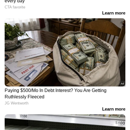
50 ശതമാനം, ബി50
പെട്രോൾ വിലകൾ
വിപ്ലവത്തിന് ഇന്തോനേഷ്യ
LATEST VIDEOS
പുതിയ 7 സീറ്റർ മാരുതി ഗ്രാൻഡ് വിറ്റാര
ജലനിരപ്പ് കുറഞ്ഞെങ്കിലും ദുരിതം
ഗ്രാൻഡ് വിറ്റാര, ടൊയോട്ട ഹൈറൈഡർ,