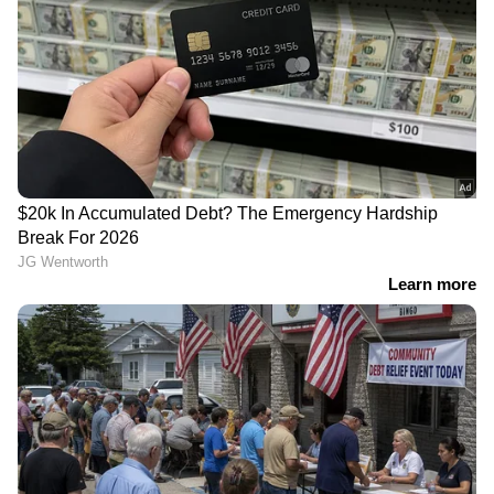
ഒഴിയാതെ കുട്ടനാട്ടുകാര്‍; വെള്ളം
മാരുതി ബ്രെസ എന്നിവയ്ക്ക് അടിവരയിടുന്ന
ഇറങ്ങാൻ ഇനിയും സമയമെടുക്കും
ഗ്ലോബൽ സി പ്ലാറ്റ്‌ഫോമിലാണ് നിർമ്മിക്കുന്നത്.
എസ്‌യുവി 5 സീറ്റർ മോഡലുമായി എഞ്ചിൻ
News@1PM | ഒരുമണി വാർത്ത
ഓപ്ഷനുകൾ പങ്കിടാൻ സാധ്യതയുണ്ട്.
വിശദമായി | 08 August 2026
മൈൽഡ് ഹൈബ്രിഡ് സാങ്കേതികവിദ്യയുള്ള 1.5
ലിറ്റർ K15C നാച്ചുറലി ആസ്പിറേറ്റഡ് പെട്രോൾ
എഞ്ചിനാണ് ഇതിന്റെ സവിശേഷത. മോട്ടോർ
103 ബിഎച്ച്‌പിയും 137 എൻഎം ടോർക്കും
ഉൽപ്പാദിപ്പിക്കുന്നു, കൂടാതെ 5-സ്പീഡ്
മാനുവൽ അല്ലെങ്കിൽ 6-സ്പീഡ് ടോർക്ക്
കൺവെർട്ടർ ഓട്ടോമാറ്റിക് ഗിയർബോക്‌സ്
ഉപയോഗിച്ച് സ്വന്തമാക്കാം. 5-സീറ്റർ
എസ്‌യുവിക്ക് സമാനമായി, 7 സീറ്റുള്ള ഗ്രാൻഡ്
വിറ്റാരയ്ക്ക് ഓൾ-വീൽ-ഡ്രൈവ് സംവിധാനം
ലഭിക്കും.