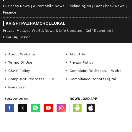
Business News
Automobile News
Technologies
Fact Check News
Finance
KRISHI PAZHAMCHOLLUKAL
Pravasi Malayali World, News & Life Updates
Gulf Round Up
Dear Big Ticket
About Website
About Tv
Terms Of Use
Privacy Policy
CSAM Policy
Complaint Redressal - Website
Complaint Redressal - TV
Compliance Report Digital
Investors
FOLLOW US ON
DOWNLOAD APP
© Copyright 2026 Asianxt Digital Technologies Private Limited (Formerly
known as Asianet News Media & Entertainment Private Limited) | All Rights
Reserved