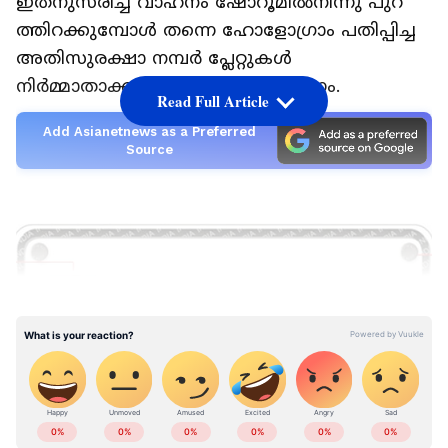
ഇതനുസരിച്ച് വാ​ഹ​നം ഷോ​റൂ​മി​ൽ​നി​ന്നു പു​റ​
ത്തി​റ​ക്കു​മ്പോൾ ​ത​ന്നെ ഹോളോഗ്രാം പതിപ്പിച്ച
അ​തി​സു​ര​ക്ഷാ ന​മ്പ​ർ പ്ലേ​റ്റു​ക​ൾ
നിര്‍മ്മാതാക്കള്‍ ഘ​ടി​പ്പി​ച്ചു ന​ൽ​ക​ണം.
Read Full Article
Add Asianetnews as a Preferred
Source
LATEST VIDEOS