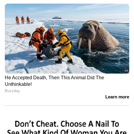
പോസ്റ്റിൽ ഉള്‍പ്പെടുത്തിയിരുന്നു. അ​ലു​മി​നി​യം
രഹസ്യവിവരത്തിൽ അർജുൻ
പ്ലേ​റ്റി​ല്‍ ക്രോ​മി​യം ഉ​പ​യോ​ഗി​ച്ച് ഹോ​ളോ​ഗ്രാ​ഫ്
ആയങ്കിയെ പൂട്ടി
രീ​തി​യി​ല്‍ അ​ക്ക​ങ്ങ​ള്‍ എ​ഴു​തി​യാ​ണ് അ​തി​സു​ര​
ക്ഷാ ന​മ്പ​ര്‍ പ്ലേ​റ്റു​ക​ള്‍ ത​യാ​റാ​ക്കു​ന്ന​ത്. ഈ
നമ്പര്‍ പ്ലേറ്റിനെക്കുറിച്ച് വിശദമായിട്ട് അറിയാം.