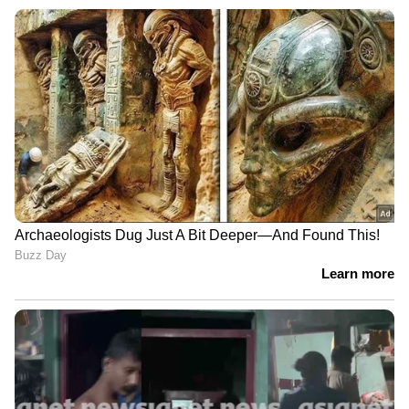
പതിപ്പിക്കും.
ഹോളോഗ്രാമില്‍ നീല നിറത്തില്‍
അശോകചക്രം ആലേഖനം ചെയ്യും.
നമ്പര്‍ പ്ലേറ്റുകള്‍ക്ക് കുറഞ്ഞത് അഞ്ച്
വര്‍ഷം ഗ്യാരണ്ടി ഉറപ്പാക്കും.
നമ്പര്‍ പ്ലേറ്റിന്റെ ഇടത് ഭാഗത്ത് താഴെയായി
10 അക്കങ്ങളുള്ള ലേസര്‍ ബ്രാന്റ്
ഐഡന്റിഫിക്കേഷന്‍ നമ്പര്‍ നല്‍കും.
നമ്പറിന്റെയും അക്ഷരങ്ങളുടെയും
മുകളില്‍ 45 ഡിഗ്രി ചെരുവുല്‍ ഇന്ത്യ
എന്നെഴുതിയ ഹോട്ട് സ്റ്റാമ്പിങ്ങ്
ഫിലീമുണ്ട്.
പ്ലേറ്റിന്റെ ഇടത് വശത്ത് നടുവിലായി IND
എന്ന നീല നിറത്തില്‍ ഹോട്ട് സ്റ്റാമ്പ്