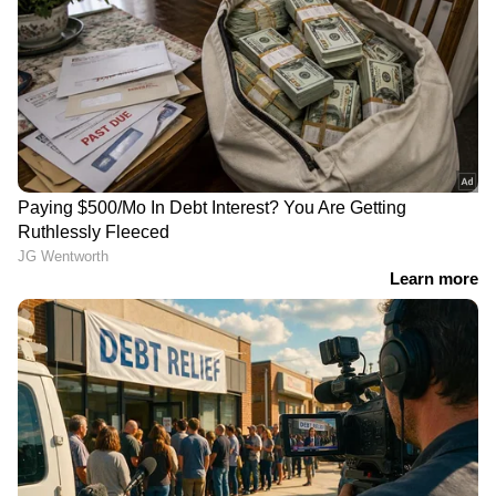
ഫോക്‌സ്‌വാഗൺ വിർടസ്
നിങ്ങളുടെ നഗരത്തിലെ
വാങ്ങാൻ
ഇന്നത്തെ ഡീസൽ,
സുവർണ്ണാവസരം: വമ്പൻ
പെട്രോൾ വിലകൾ
കിഴിവുകൾ
നിങ്ങളുടെ നഗരത്തിലെ
ചില്ലറക്കാരനല്ല പുതുപ്പള്ളി
ഇന്നത്തെ ഡീസൽ,
ഹൌസിൽ നിന്ന്
പെട്രോൾ വിലകൾ
നിയമസഭയിലേക്ക് ചാണ്ടി
ഉമ്മൻ എത്തിയ
ഹൈബ്രിഡ് സൈക്കിൾ
അതുകൊണ്ടു തന്നെ 2019 ഏപ്രില്‍ ഒന്ന് മുതല്‍