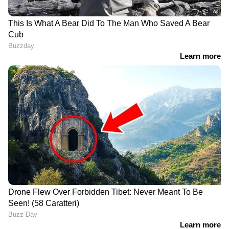
ഈ പ്ലേറ്റുകളുടെ വിലയും ഫിറ്റിങ്ങ്
ചാര്‍ജും വാഹനവിലയില്‍
ഉള്‍പ്പെടുത്തുകയല്ലാതെ പ്രത്യേക വില
ഈടാക്കില്ല.
നമ്പര്‍ പ്ലേറ്റ് ഒരു എംഎം കനമുള്ള
അലുമിനിയം ഷീറ്റില്‍ നിര്‍മിച്ച്, ടെസ്റ്റിങ്ങ്
ഏജന്‍സി അംഗീകരിച്ച് AIS:159:2019
അനുസരിച്ച് നിര്‍മിക്കുന്നവയുമാണ്.
പ്ലേറ്റിന്റെ നാല് വശങ്ങളും റൗണ്ട്
ചെയ്തിട്ടുണ്ട്.ഇതിനൊപ്പം എംബസ്ഡ്
ബോര്‍ഡറും നല്‍കുന്നുണ്ട്.
വ്യാജ പ്ലേറ്റുകള്‍ തടയാന്‍ 20x20 എംഎം
സൈസുള്ള ക്രോമിയം ബേസ്ഡ്
ഹോളോഗ്രാം പ്ലേറ്റിന്റെ ഇടത് ഭാഗത്ത്