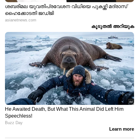
പോകുന്നതാണ്.
മുന്നിലെ വില്‍ഡ് ഷീല്‍ഡിന്റെ ഉള്ളില്‍
ഇടത് വശത്താണ് ഇത് പതിപ്പിക്കേണ്ടത്.
രജിസ്‌ട്രേഷന്‍ അതോറിറ്റി, വാഹന നമ്പര്‍,
ലേസര്‍ നമ്പര്‍, രജിസ്‌ട്രേഷന്‍ തീയതി
എന്നിവയാണ് ഇതിലുള്ളത്.
ഇതിന്റെ താഴെയായി 10X10 എംഎം
വലിപ്പത്തില്‍ ക്രോമിയം ബേസ്ഡ്
ഹോളോഗ്രാം ഉണ്ട്.
സ്റ്റിക്കര്‍ കളര്‍; ഡീസല്‍ വാഹനം-ഒറഞ്ച്,
പെട്രോള്‍/സിഎന്‍ജി വാഹനം- ഇളം നീല,
മറ്റുള്ളവ-ഗ്രേ