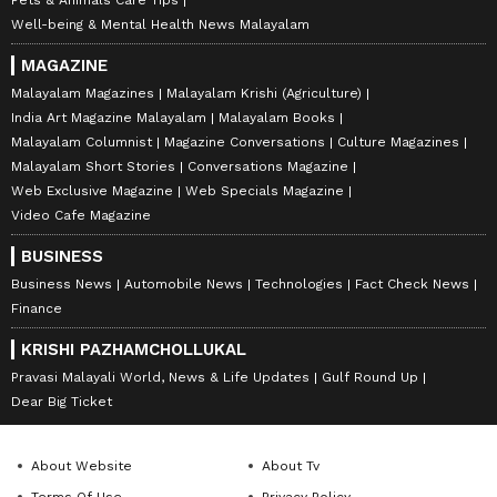
Pets & Animals Care Tips
Well-being & Mental Health News Malayalam
MAGAZINE
Malayalam Magazines
Malayalam Krishi (Agriculture)
India Art Magazine Malayalam
Malayalam Books
Malayalam Columnist
Magazine Conversations
Culture Magazines
Malayalam Short Stories
Conversations Magazine
Web Exclusive Magazine
Web Specials Magazine
Video Cafe Magazine
BUSINESS
Business News
Automobile News
Technologies
Fact Check News
Finance
KRISHI PAZHAMCHOLLUKAL
Pravasi Malayali World, News & Life Updates
Gulf Round Up
Dear Big Ticket
About Website
About Tv