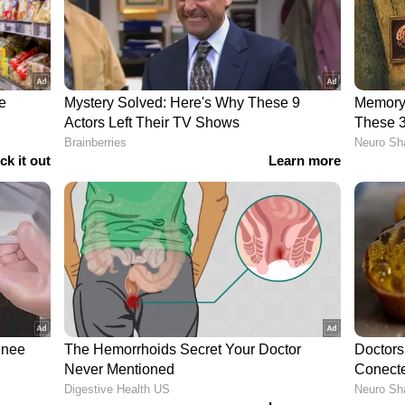
െയ്യുന്നതിനും നിർമ്മിക്കുന്നതിനും വിതരണം
്നതിനുമായി ചൈന ആസ്ഥാനമായുള്ള മുൻനിര
്കളായ ഗോഷനുമായി ടാറ്റ ഓട്ടോകോമ്പിന് ഒരു
എന്നാണ് റിപ്പോര്‍ട്ടുകള്‍..