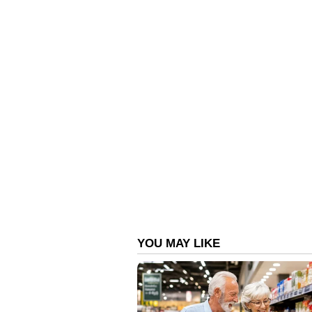
ഇൻഫോടെയ്ൻമെന്റ് സിസ്റ്റം, സ്മാർട
ഇൻസ്ട്രുമെന്റ് ക്ലസ്റ്റർ എന്നിവ ഉണ്
ലഭിക്കുമെന്ന് പ്രതീക്ഷിക്കുന്നു.
കോണാകൃതിയിലുള്ള ഫ്രണ്ട് ബമ്പർ, 
ഫോഗ് ലാമ്പുകൾ, ചാർജിംഗ് പോർട്ട് ഡ
സ്റ്റീൽ റിമ്മുകൾ, ചെറിയ ടെയി
ഹൈലൈറ്റുകളിൽ ഉൾപ്പെടുന്നു.
എംജി എയര്‍ ഇവിക്ക്ക്ക് 25 kWh ബാറ
ചാർജിൽ ഏകദേശം 150 കിലോമീറ്റർ റ
ചക്രങ്ങൾക്ക് ശക്തി പകരുന്ന ഒറ്റ 
വരും, ഇത് നഗര ഉപയോഗത്തിന് ഉപയ
എസി ചാർജർ ഉപയോഗിച്ച് അഞ്ച് മണ
കഴിയും. അതേസമയം MG യ്ക്ക് ഫാസ്
കഴിയും. ബ്രിട്ടീഷ് വാഹന നിർമ്മാതാവ
പ്രാദേശികമായി ലഭ്യമാക്കും. ഇന്