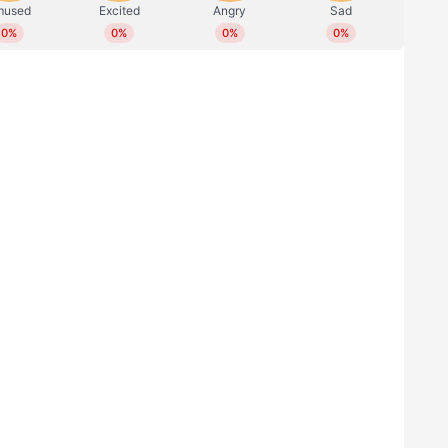
 ലെവൽ ഓഫറായിരിക്കും ഇത്. വാഹനം
െ അളവുകൾ പരിഗണിച്ച് എംജി മികച്ച
 എംജി എയർ ഇവിയിൽ വലിയ ടച്ച്‌സ്‌ക്രീൻ