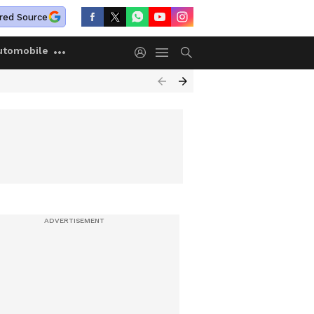
red Source
utomobile