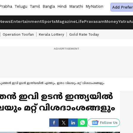
Prabha
Telugu
Tamil
Bangla
Hindi
Marathi
MyNation
Add Prefer
News
Entertainment
Sports
Magazine
Life
Pravasam
Money
Yatra
A
Operation Toofan
Kerala Lottery
Gold Rate Today
ുഞ്ഞൻ ഇവി ഉടൻ ഇന്ത്യയിൽ എത്തും, ഇതാ വിലയും മറ്റ് വിശദാംശങ്ങളും
ഞൻ ഇവി ഉടൻ ഇന്ത്യയിൽ
യും മറ്റ് വിശദാംശങ്ങളും
Follow Us