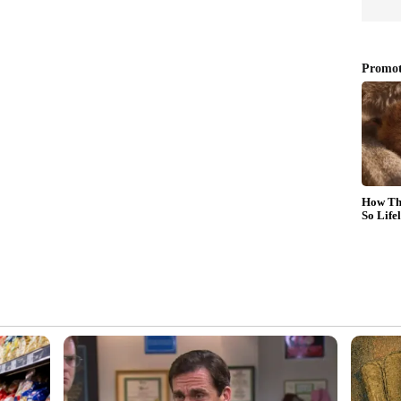
്ട്‌ഫോൺ കണക്റ്റിവിറ്റിയുള്ള ഡിജിറ്റൽ
ടാകും. ഉയർന്ന വേരിയന്റിന് സോഫ്റ്റ്-ടച്ച് ഉള്ളടക്കം
 ചതുരാകൃതിയിലുള്ള ഹെഡ്‌ലാമ്പുകൾ,
പൂർണ്ണ വീതിയുള്ള ലൈറ്റ് ബാറുള്ള നോസ്, സ്ലിം
ോറുകൾ, പ്ലാസ്റ്റിക് ഹബ് ക്യാപ്പുകളുള്ള 12 ഇഞ്ച്
ൽലാമ്പുകൾ എന്നിവ ചില പ്രധാന ഡിസൈൻ
്ററി പായ്ക്ക് ലഭിക്കാൻ സാധ്യതയുണ്ട്. ഇത് ഒറ്റ
േഞ്ച് വാഗ്ദാനം ചെയ്യാൻ പ്രാപ്തമാണ്. മുൻ
ഇലക്ട്രിക് മോട്ടോർ. ഇത് 35-40 ബിഎച്ച്പി പവറിൽ
ോഗപ്രദമാകും. 25 kWh ബാറ്ററി പാക്ക് 6.6 kW
ിക്കൂറിനുള്ളിൽ പൂർണ്ണമായി ചാർജ് ചെയ്യാൻ
റ്റ് ചാർജിംഗ് കഴിവുകളും വാഗ്ദാനം ചെയ്യാൻ
് ടാറ്റ ഓട്ടോകോമ്പിൽ നിന്ന് ബാറ്ററി പായ്ക്ക്
ത്യയിൽ ഇലക്ട്രിക് വാഹനങ്ങൾക്കായി ലി-അയൺ