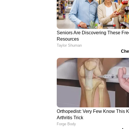
ബാറ്ററി പായ്ക്കുകൾ രൂപകൽപ്പന ച
ചെയ്യുന്നതിനും സേവനം നൽകുന
ബാറ്ററി സെൽ, പാക്ക് നിർമ്മാതാക
സംയുക്ത സംരംഭത്തിന് പദ്ധതിയുണ്ട് 