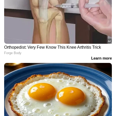
എന്നിവയാണ് ഓഫറിലുള്ള ട്രാൻസ്മിഷനുകൾ.
പിക്ക്-അപ്പ് ട്രക്ക് 4X4 കോൺഫിഗറേഷനിൽ
മാത്രമേ ലഭ്യമാകൂ.
ടൊയോട്ട IMV0 യെ കുറിച്ച് പറയുമ്പോൾ, ഈ
ആശയം താങ്ങാനാവുന്ന വിലയുള്ള കാറുകൾ,
ട്രക്കുകൾ, വാനുകൾ എന്നിവയുടെ ഒരു ശ്രേണി
സൃഷ്ടിക്കാൻ സാധ്യതയുണ്ട്. ഇത് ഒരു
സ്റ്റാൻഡേർഡ് കാർഗോ ബെഡ്, എമർജൻസി
റെസ്‌പോൺസ് വെഹിക്കിൾ, ഔട്ട്‌ഡോർ
ക്യാമ്പർ എന്നിവയിലേക്ക് ഉപഭോക്താക്കളുടെ
ഇഷ്‍ടാനുസരണം കസ്റ്റമൈസ് ചെയ്യാം.
വാഹനത്തിന്‍റെ ഫ്രണ്ട് ബമ്പറിന് മൂന്ന് വ്യത്യസ്ത
യൂണിറ്റുകളുണ്ട്. കറുപ്പ് ക്ലാഡിംഗ് വഴി
ബന്ധിപ്പിച്ചിരിക്കുന്ന ചതുരാകൃതിയിലുള്ള