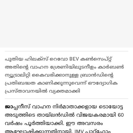
പുതിയ ഹിലക്സ് റെവോ BEV കൺസെപ്റ്റ്
അതിന്റെ വാഹന ശ്രേണിയിലുടനീളം കാർബൺ
ന്യൂട്രാലിറ്റി കൈവരിക്കാനുള്ള ബ്രാൻഡിന്റെ
പ്രതിബദ്ധത കാണിക്കുന്നുവെന്ന് ഔദ്യോഗിക
പ്രസ്‍താവനയില്‍ വ്യക്തമാക്കി
ജാ
പ്പനീസ് വാഹന നിർമാതാക്കളായ ടൊയോട്ട
അടുത്തിടെ തായ്‌ലൻഡിൽ വിജയകരമായി 60
വർഷം പൂർത്തിയാക്കി. ഈ അവസരം
ആഘോഷിക്കുന്നതിനായി, IMV പ്ലാറ്റ്‌ഫോം