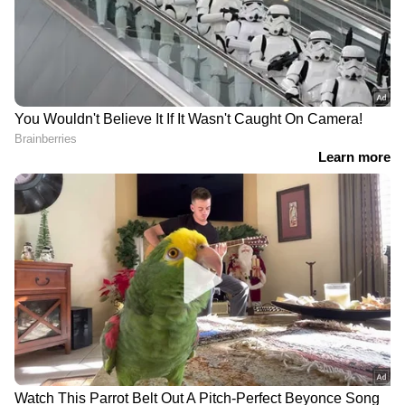
RECOMMENDED STORIES
പുതിയ ടൊയോട്ട ഹിലക്‌സ് ഇലക്ട്രിക്
കൺസെപ്റ്റ് സിംഗിൾ-ക്യാബ് പിക്ക്-അപ്പ്
വേരിയന്റിനെ അടിസ്ഥാനമാക്കിയുള്ളതാണ്.
സ്ലാറ്റഡ് ഡിസൈൻ ഘടകങ്ങളുള്ള ക്ലോസ്-ഓഫ്
ഗ്രിൽ, ട്രപസോയിഡൽ ഫോഗ് ലാമ്പ് അസംബ്ലി,
നിങ്ങളുടെ നഗരത്തിലെ
നിങ്ങളുടെ നഗരത്തിലെ
ഇന്നത്തെ ഡീസൽ,
ഇന്നത്തെ ഡീസൽ,
ഇന്റഗ്രേറ്റഡ് എൽഇഡി ഡിആർഎൽകളുള്ള
പെട്രോൾ വിലകൾ
പെട്രോൾ വിലകൾ
ആംഗുലാർ ഹെഡ്‌ലാമ്പുകൾ എന്നിവ
ഉൾപ്പെടുന്നു. വശങ്ങളിലേക്ക് നീങ്ങുന്ന, Hilux EV
കൺസെപ്റ്റിൽ സംയോജിത ടേൺ