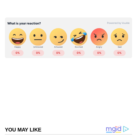
പ്രവേശിക്കുമെന്ന് കമ്പനി സ്ഥിരീകരിച്ചു. ഈ
ആശയം സാമ്പത്തിക വളർച്ചയ്ക്കും
ചലനാത്മകതയ്ക്കും വേണ്ടി രൂപകൽപ്പന
ചെയ്‍തിട്ടുള്ളതാണ് എന്നും കമ്പനി പറയുന്നു.
ABOUT THE AUTHOR
വരുന്നൂ പുതിയ ടൊയോട്ട ഗ്രാൻഡ്
Web Desk
WD
ഹൈലാൻഡർ എസ്‌യുവി
Follow Us