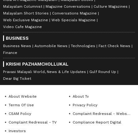
Malayalam Columnist
Magazine Conversations
Culture Magazines
Malayalam Short Stories
Conversations Magazine
Web Exclusive Magazine
Web Specials Magazine
Video Cafe Magazine
BUSINESS
Business News
Automobile News
Technologies
Fact Check News
Finance
KRISHI PAZHAMCHOLLUKAL
Pravasi Malayali World, News & Life Updates
Gulf Round Up
Dear Big Ticket
About Website
About Tv
Terms Of Use
Privacy Policy
CSAM Policy
Complaint Redressal - Website
Complaint Redressal - TV
Compliance Report Digital
Investors