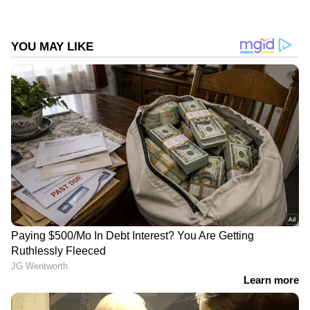
ഡ്യുവൽ സിലിണ്ടർ എഞ്ചിനും മികച്ച
സ്ഥലസൗകര്യം നൽകുന്നു. വില ഏകദേശം 6.70
ലക്ഷം മുതൽ ആരംഭിക്കുന്നു. നഗരത്തിനും
പരുക്കൻ ഭൂപ്രദേശങ്ങൾക്കും ഇത്
അനുയോജ്യമാണ്.
DOWNLOAD APP
RECOMMENDED STORIES