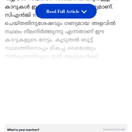
കാറുകൾ ഇപ്പോൾ വിപണിയിൽ ലഭ്യമാണ്.
Read Full Article
സിഎൻജി സിലിണ്ടർ ഇൻസ്റ്റാൾ
ചെയ്തതിനുശേഷവും ഗണ്യമായ അളവിൽ
സ്ഥലം നിലനിർത്തുന്നു എന്നതാണ് ഈ
കാറുകളുടെ നേട്ടം. കൂടുതൽ ബൂട്ട്
സ്ഥലത്തിനൊപ്പം മികച്ച മൈലേജും
നൽകുന്നതിലൂടെ ഇത് ആളുകൾക്ക്
പ്രയോജനം ചെയ്യും. 10 ലക്ഷം രൂപയിൽ താഴെ
വിലയുള്ള അത്തരം അഞ്ച് കാറുകളെക്കുറിച്ച്
LATEST VIDEOS
അറിയാം. ഈ കാറുകൾ ഇരട്ട സിലിണ്ടർ
സാങ്കേതികവിദ്യ വാഗ്ദാനം ചെയ്യുന്നു, അതായത്
കൂടുതൽ ട്രങ്ക് സ്ഥലം.
ഏഷ്യാനെറ്റ് ന്യൂസ് പ്രധാന വാർത്താ സ്രോതസായി
തെരഞ്ഞെടുക്കുക
ടാറ്റ ടിയാഗോ iCNG