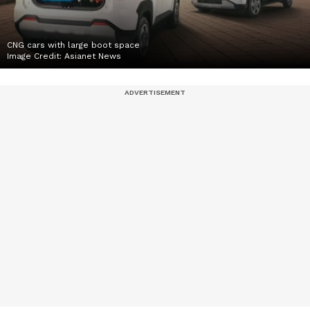
CNG cars with large boot space
Image Credit:
Asianet News