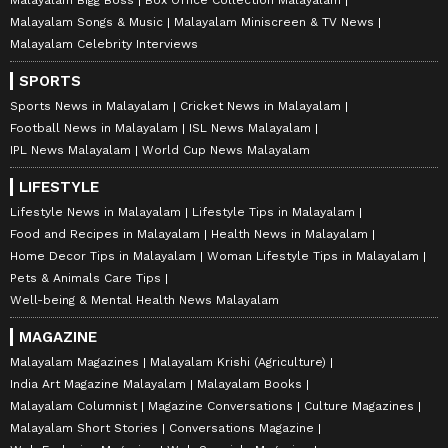
Malayalam Bigg Boss
Box Office Collection Malayalam
Malayalam Songs & Music
Malayalam Miniscreen & TV News
Malayalam Celebrity Interviews
SPORTS
Sports News in Malayalam
Cricket News in Malayalam
Football News in Malayalam
ISL News Malayalam
IPL News Malayalam
World Cup News Malayalam
LIFESTYLE
Lifestyle News in Malayalam
Lifestyle Tips in Malayalam
Food and Recipes in Malayalam
Health News in Malayalam
Home Decor Tips in Malayalam
Woman Lifestyle Tips in Malayalam
Pets & Animals Care Tips
Well-being & Mental Health News Malayalam
MAGAZINE
Malayalam Magazines
Malayalam Krishi (Agriculture)
India Art Magazine Malayalam
Malayalam Books
Malayalam Columnist
Magazine Conversations
Culture Magazines
Malayalam Short Stories
Conversations Magazine