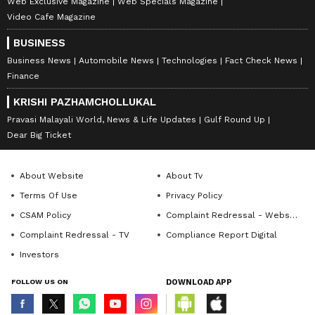
Web Exclusive Magazine
Web Specials Magazine
Video Cafe Magazine
BUSINESS
Business News
Automobile News
Technologies
Fact Check News
Finance
KRISHI PAZHAMCHOLLUKAL
Pravasi Malayali World, News & Life Updates
Gulf Round Up
Dear Big Ticket
About Website
About Tv
Terms Of Use
Privacy Policy
CSAM Policy
Complaint Redressal - Website
Complaint Redressal - TV
Compliance Report Digital
Investors
FOLLOW US ON
DOWNLOAD APP