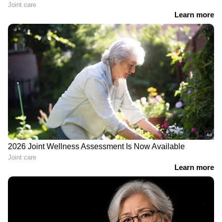
എഞ്ചിനുകളുള്ള ഇത് വിശാലമായ ട്രങ്ക് സ്ഥലം
Forest Department | Tiger
വാഗ്ദാനം ചെയ്യുന്നു. വില ഏകദേശം 7.68 ലക്ഷം
(എക്സ്-ഷോറൂം) മുതൽ ആരംഭിക്കുന്നു.
പതിവായി ലഗേജുമായി യാത്ര
ചെയ്യുന്നവർക്കും ഒരു കുടുംബ കാർ
ആഗ്രഹിക്കുന്നവർക്കും ഇത് അനുയോജ്യമാണ്.
ടാറ്റ ആൾട്രോസ് iCNG
ഈ പട്ടികയിലെ ഏറ്റവും പ്രീമിയം
ഹാച്ച്ബാക്കാണ് ആൾട്രോസ്. ഇരട്ട സിലിണ്ടർ
എഞ്ചിന് നന്ദി, ഇത് വിശാലമായ ഒരു ട്രങ്ക്
വാഗ്ദാനം ചെയ്യുന്നു, മാത്രമല്ല വളരെ
മനോഹരമായി കാണപ്പെടുന്നു. വില ഏകദേശം
7.22 ലക്ഷം മുതൽ ആരംഭിക്കുന്നു. മികച്ച
ക്യാബിൻ സ്ഥലവും സുഖസൗകര്യങ്ങളും ഇത്