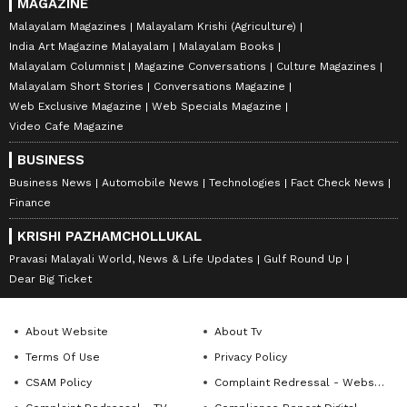
MAGAZINE
Malayalam Magazines
Malayalam Krishi (Agriculture)
India Art Magazine Malayalam
Malayalam Books
Malayalam Columnist
Magazine Conversations
Culture Magazines
Malayalam Short Stories
Conversations Magazine
Web Exclusive Magazine
Web Specials Magazine
Video Cafe Magazine
BUSINESS
Business News
Automobile News
Technologies
Fact Check News
Finance
KRISHI PAZHAMCHOLLUKAL
Pravasi Malayali World, News & Life Updates
Gulf Round Up
Dear Big Ticket
About Website
About Tv
Terms Of Use
Privacy Policy
CSAM Policy
Complaint Redressal - Website