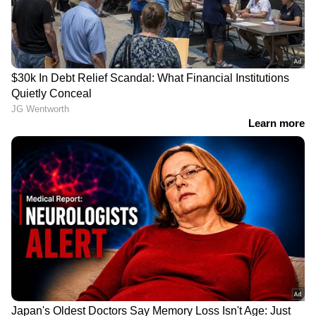
Related Articles
മാരുതി സുസുക്കി ബലേനോയുടെ പുതിയ
മുഖം: 2026 ഫെയ്‌സ്‌ലിഫ്റ്റ് വരുന്നു
വിപണി പിടിക്കാൻ മാരുതി; 4 പുതിയ 7
സീറ്റർ കാറുകൾ