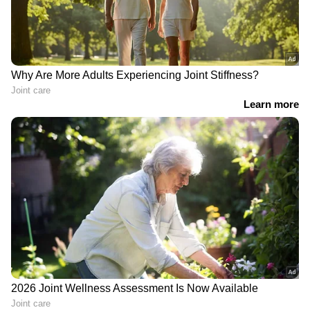
വരെയുള്ള അധിക ഓഫറുകളും അഞ്ച്
വർഷത്തെ സൗജന്യ എക്സ്റ്റൻഡഡ്
വാറണ്ടിയും ഉണ്ട്. ഗ്രാൻഡ് വിറ്റാരയുടെ
എക്സ്-ഷോറൂം വില ₹10.76 ലക്ഷം മുതൽ 19.72
ലക്ഷം വരെയാണ്. ക്രെറ്റ, സെൽറ്റോസ്
എന്നിവയുമായും ഈ എസ്‌യുവി മത്സരിക്കുന്നു.
പെട്രോൾ, സ്ട്രോങ്ങ് ഹൈബ്രിഡ്, സിഎൻജി
പവർട്രെയിൻ ഓപ്ഷനുകൾ ഇതിൽ ലഭ്യമാണ്.
മെച്ചപ്പെട്ട മൈലേജിനും കുറഞ്ഞ ഇന്ധന
ഉപഭോഗത്തിനും പേരുകേട്ടതാണ് ഹൈബ്രിഡ്
മോഡൽ.
ഇൻവിക്ടോയിലെ കിഴിവ്
ഈ മാസം ഏറ്റവും ലാഭകരമായ കാറായി
ഇൻവിക്ടോ മാറി. ഈ എംപിവിക്ക് ആകെ 2.15