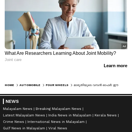
HOME
AUTOMOBILE
FOUR WHEELS
മാരുതിയുടെ വമ്പൻ ഓഫർ: ഈ കാറുകൾക്ക് 2.15 ലക്ഷം വരെ കിഴിവ്
NEWS
Malayalam News
Breaking Malayalam News
Latest Malayalam News
India News in Malayalam
Kerala News
Crime News
International News in Malayalam
Gulf News in Malayalam
Viral News