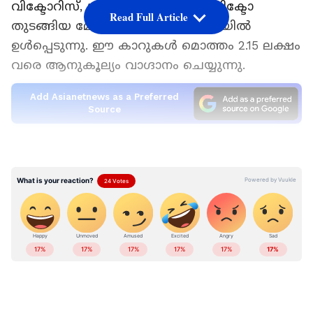
വിക്ടോറിസ്, ഗ്രാൻഡ് വിറ്റാര, ഇൻവിക്ടോ
Read Full Article
തുടങ്ങിയ മോഡലുകൾ ഈ പട്ടികയിൽ
ഉൾപ്പെടുന്നു. ഈ കാറുകൾ മൊത്തം 2.15 ലക്ഷം
വരെ ആനുകൂല്യം വാഗ്ദാനം ചെയ്യുന്നു.
Add Asianetnews as a Preferred
Source
കമ്പനിയുടെ ഓഫറുകളിൽ ഉപഭോക്തൃ
കിഴിവുകൾ, ഡീലർ ഓഫറുകൾ, എക്സ്ചേഞ്ച്
ബോണസുകൾ, ലോയൽറ്റി ബോണസുകൾ,
സ്ക്രാപ്പേജ് ബോണസുകൾ, കോർപ്പറേറ്റ്
ഓഫറുകൾ എന്നിവ ഉൾപ്പെടുന്നു, ഇവയെല്ലാം
മെയ് അവസാനം വരെ സാധുവായിരിക്കും.
ബ്രെസയ്ക്ക് 55,000 രൂപ വരെ കിഴിവ്