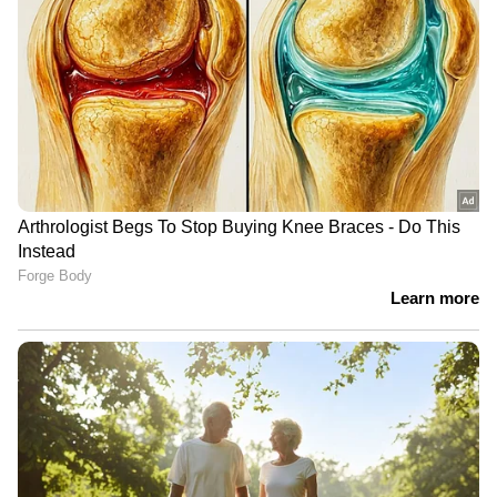
പെട്രോൾ, സ്ട്രോങ് ഹൈബ്രിഡ്, സിഎൻജി
ഓപ്ഷനുകളിൽ ഇത് ലഭ്യമാണ്. തങ്ങളുടെ
സ്ട്രോങ് ഹൈബ്രിഡ് മോഡലിന് ലിറ്ററിന് 28.65
കിലോമീറ്റർ വരെ മൈലേജ് നൽകാൻ
കഴിയുമെന്ന് കമ്പനി അവകാശപ്പെടുന്നു.
പരുക്കൻ റോഡുകളിൽ ഡ്രൈവിംഗ്
എളുപ്പമാക്കുന്ന ALLGRIP സെലക്ട് 4×4
സിസ്റ്റവും എസ്‌യുവിയിൽ ഉണ്ട്.
ഗ്രാൻഡ് വിറ്റാര ഹൈബ്രിഡ് വാങ്ങുമ്പോൾ
റോഡ് നികുതിയിൽ വലിയ ലാഭം
ഗ്രാൻഡ് വിറ്റാരയുടെ ഹൈബ്രിഡ് വേരിയന്റിൽ
കമ്പനി ഗണ്യമായ ആനുകൂല്യങ്ങൾ വാഗ്ദാനം
ചെയ്യുന്നു. ഹൈബ്രിഡ് മോഡൽ വാങ്ങുന്ന
ഉപഭോക്താക്കൾക്ക് 1.85 ലക്ഷം വരെയുള്ള
റോഡ് നികുതി ഒഴിവാക്കപ്പെടും. 90,000