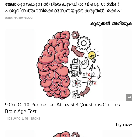
LATEST VIDEOS
ജലനിരപ്പ് കുറഞ്ഞെങ്കിലും ദുരിതം
ഒഴിയാതെ കുട്ടനാട്ടുകാര്‍; വെള്ളം
ഇറങ്ങാൻ ഇനിയും സമയമെടുക്കും