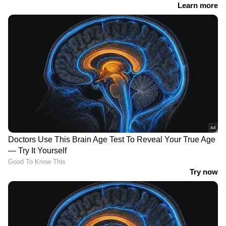
ലക്ഷം രൂപ വരെ കിഴിവ് വാഗ്ദാനം ചെയ്യുന്നു.
ഇൻവിക്ടോയുടെ പ്രാരംഭ വില 24.97 ലക്ഷം
രൂപയും അതിന്റെ ഉയർന്ന മോഡൽ 28.60
ലക്ഷം രൂപ വരെയുമാണ്. ഇന്നോവ
ഹൈക്രോസിന്റെ റീബാഡ്ജ് ചെയ്ത
പതിപ്പാണിത്. ശക്തമായ ഹൈബ്രിഡ്
സംവിധാനമുള്ള 2.0 ലിറ്റർ പെട്രോൾ
എഞ്ചിനുമായാണ് ഈ എംപിവി വരുന്നത്. ഈ
സജ്ജീകരണം മൊത്തം 184 എച്ച്പി പവർ
ഉത്പാദിപ്പിക്കുന്നു. കമ്പനി ഇതിൽ ഇ-ഡ്രൈവ്
സീക്വൻഷ്യൽ ഷിഫ്റ്റ് സാങ്കേതികവിദ്യ
നൽകിയിട്ടുണ്ട്, ഇത് ഡ്രൈവിംഗ് അനുഭവം
വളരെ സുഗമമാക്കുന്നു.