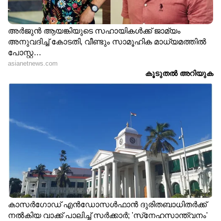
സംസ്ഥാനങ്ങൾക്കും വിവിധ
ഭൂപ്രദേശങ്ങൾക്കും ഓരോ നഗരത്തിനും
ഡീലർഷിപ്പുകൾക്കും സ്റ്റോക്കിനും നിറത്തിനും
വേരിയന്‍റിനുമൊക്കെ അനുസരിച്ച്
വ്യത്യാസപ്പെട്ടിരിക്കുന്നു. അതായത് ഈ കിഴിവ്
നിങ്ങളുടെ നഗരത്തിലോ ഡീലറിലോ കൂടുതലോ
കുറവോ ആയിരിക്കാം. അത്തരമൊരു
സാഹചര്യത്തിൽ, ഒരു കാർ വാങ്ങുന്നതിന് മുമ്പ്,
കൃത്യമായ കിഴിവ് കണക്കുകൾക്കും മറ്റ്
വിവരങ്ങൾക്കുമായി നിങ്ങളുടെ തൊട്ടടുത്തുള്ള
പ്രാദേശിക ഡീലറെ സമീപിക്കുക.
LATEST VIDEOS