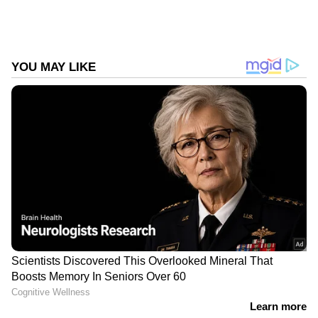
ഈ മാസം 55,000 രൂപ വരെ മൊത്തം
കിഴിവോടെ ബ്രെസ്സ വാങ്ങാം. ഇന്ത്യൻ
വിപണിയിൽ ഈ എസ്‌യുവി വളരെ
ജനപ്രിയമാണ്. ഇതിന്റെ എക്‌സ്‌ഷോറൂം വില
8.26 ലക്ഷം രൂപയിൽ ആരംഭിച്ച് 13.01 ലക്ഷം
രൂപ വരെ ഉയരുന്നു. ടാറ്റ നെക്‌സോൺ, കിയ
സോണെറ്റ്, ഹ്യുണ്ടായി വെന്യു, മഹീന്ദ്ര XUV 3XO
തുടങ്ങിയ വാഹനങ്ങളുമായി ഈ എസ്‌യുവി
നേരിട്ട് മത്സരിക്കുന്നു. 103PS പവറും 139Nm
ടോർക്കും ഉത്പാദിപ്പിക്കുന്ന 1.5 ലിറ്റർ പെട്രോൾ
എഞ്ചിനാണ് ബ്രെസ്സയ്ക്ക് കരുത്തേകുന്നത്. 5-
സ്പീഡ് മാനുവൽ, 6-സ്പീഡ് ഓട്ടോമാറ്റിക്
ഗിയർബോക്‌സ് ഓപ്ഷനുകളിൽ ഇത് ലഭ്യമാണ്.
88PS പവർ ഉത്പാദിപ്പിക്കുന്ന ഒരു സിഎൻജി
വേരിയന്റും കമ്പനി വാഗ്ദാനം ചെയ്യുന്നു.