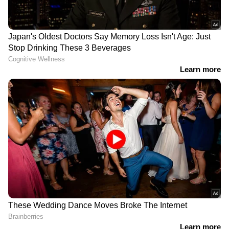
ചെയ്യുന്ന വിലയ്ക്ക് അധിക നിരക്ക് ഈടാക്കില്ല.
പണപ്പെരുപ്പത്തിന്റെ ഫലങ്ങളിൽ നിന്ന് ഈ പ്ലാൻ
ഉപഭോക്താക്കളെ പൂർണ്ണമായും
സംരക്ഷിക്കുന്നു.
പുതിയ ഹ്യുണ്ടായി i20:
മഹീന്ദ്രയുടെ ഇലക്ട്രിക്
അമ്പരപ്പിക്കുന്ന
എസ്‌യുവിക്ക് വിലക്കിഴിവ്
മാറ്റങ്ങളോടെ അരങ്ങേറ്റം
സമ്പന്നരുടെ ഫീച്ചർ
ക്ഷീണമില്ലാ യാത്ര: