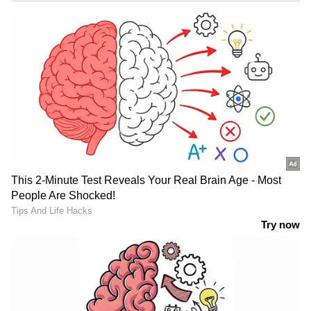
അവർക്ക് ഇഷ്ടമുള്ള സേവന പാക്കേജ്
തിരഞ്ഞെടുക്കാനും അറ്റകുറ്റപ്പണി ചെലവ്
മുൻകൂട്ടി അടച്ചുകൊണ്ട് ഭാവിയിലെ
പണപ്പെരുപ്പം ലാഭിക്കാനും കഴിയും എന്നും ഈ
സംരംഭത്തിലൂടെ, ഉപഭോക്താക്കൾക്ക്
പരമാവധി സൗകര്യവും ആത്മവിശ്വാസവും
ദീർഘകാല ആനുകൂല്യങ്ങളും നൽകുക
എന്നതാണ് കമ്പനിയുടെ ലക്ഷ്യം എന്നും
അദ്ദേഹം വ്യക്തമാക്കി.