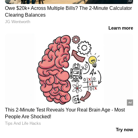
വാണിജ്യ വാഹനമാണെങ്കിൽ, 10 വർഷം വരെ
അല്ലെങ്കിൽ 160,000 കിലോമീറ്റർ വരെ കവറേജ്
ലഭ്യമാണ്. ഈ പ്രോഗ്രാമിന്റെ മറ്റൊരു പ്രധാന
സവിശേഷത അതിന്റെ രാജ്യവ്യാപകമായ
കവറേജാണ്.
കമ്പനി പറയുന്നത്
ഉപഭോക്താക്കളുടെ മാറിക്കൊണ്ടിരിക്കുന്ന
ആവശ്യങ്ങൾ നിറവേറ്റുന്നതിനും അവരുടെ
വിശ്വാസം ശക്തിപ്പെടുത്തുന്നതിനുമാണ് ഈ
സംരംഭം സ്വീകരിച്ചിരിക്കുന്നതെന്ന് ഈ പ്രത്യേക
സേവന പദ്ധതി ഉദ്ഘാടനം ചെയ്തുകൊണ്ട്
മാരുതി സുസുക്കി ഇന്ത്യയുടെ മാനേജിംഗ്
ഡയറക്ടറും സിഇഒയുമായ ഹിസാഷി ടകേച്ചി
പറഞ്ഞു. ഉപഭോക്താക്കൾക്ക് ഇപ്പോൾ