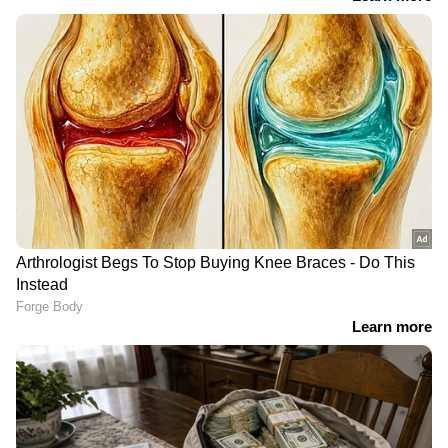
ഇപ്പോൾ ഈ വില കുറഞ്ഞ
ക്രൂയിസ് കൺട്രോളുള്ള
കാറുകളിലും
അഞ്ച് വില കുറഞ്ഞ
കാറുകൾ
LATEST VIDEOS
ഭക്തജനങ്ങളുടെ കാശ് കക്കുന്ന