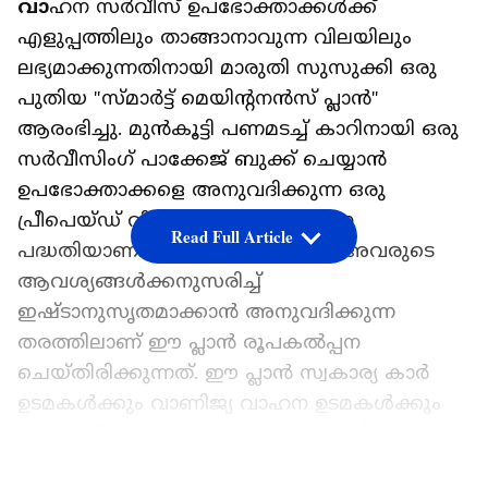
വാ
ഹന സർവീസ് ഉപഭോക്താക്കൾക്ക്
എളുപ്പത്തിലും താങ്ങാനാവുന്ന വിലയിലും
ലഭ്യമാക്കുന്നതിനായി മാരുതി സുസുക്കി ഒരു
പുതിയ "സ്‍മാർട്ട് മെയിന്റനൻസ് പ്ലാൻ"
ആരംഭിച്ചു. മുൻകൂട്ടി പണമടച്ച് കാറിനായി ഒരു
സർവീസിംഗ് പാക്കേജ് ബുക്ക് ചെയ്യാൻ
ഉപഭോക്താക്കളെ അനുവദിക്കുന്ന ഒരു
പ്രീപെയ്ഡ് വിൽപ്പനാനന്തര സേവന
Read Full Article
പദ്ധതിയാണിത്. കാർ ഉടമകൾക്ക് അവരുടെ
ആവശ്യങ്ങൾക്കനുസരിച്ച്
ഇഷ്ടാനുസൃതമാക്കാൻ അനുവദിക്കുന്ന
തരത്തിലാണ് ഈ പ്ലാൻ രൂപകൽപ്പന
ചെയ്തിരിക്കുന്നത്. ഈ പ്ലാൻ സ്വകാര്യ കാർ
ഉടമകൾക്കും വാണിജ്യ വാഹന ഉടമകൾക്കും
ലഭ്യമാണ് എന്നതാണ് ശ്രദ്ധേയം. പുതിയ
വാഹനം വാങ്ങുന്ന സമയത്തോ
LATEST VIDEOS