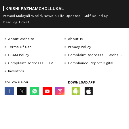
KRISHI PAZHAMCHOLLUKAL
Pravasi Malayali World, News & Life Updates
Gulf Round Up
Dear Big Ticket
About Website
About Tv
Terms Of Use
Privacy Policy
CSAM Policy
Complaint Redressal - Website
Complaint Redressal - TV
Compliance Report Digital
Investors
FOLLOW US ON
DOWNLOAD APP
© Copyright 2026 Asianxt Digital Technologies Private Limited (Formerly
known as Asianet News Media & Entertainment Private Limited) | All Rights
Reserved