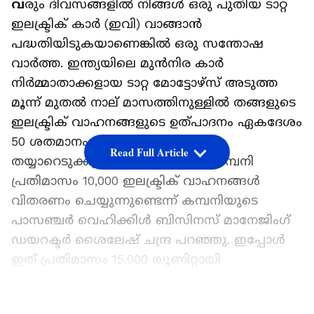
വ
രും ദിവസങ്ങളിൽ നിങ്ങൾ ഒരു പുതിയ ടാറ്റ
ഇലക്ട്രിക് കാർ (ഇവി) വാങ്ങാൻ
പദ്ധതിയിടുകയാണെങ്കിൽ ഒരു സന്തോഷ
വാർത്ത. ഇന്ത്യയിലെ മുൻനിര കാർ
നിർമ്മാതാക്കളായ ടാറ്റ മോട്ടോഴ്‌സ് അടുത്ത
മൂന്ന് മുതൽ നാല് മാസത്തിനുള്ളിൽ തങ്ങളുടെ
ഇലക്ട്രിക് വാഹനങ്ങളുടെ ഉത്പാദനം ഏകദേശം
50 ശതമാനം വർദ്ധിപ്പിക്കാൻ
Read Full Article
തയ്യാറെടുക്കുകയാണ്. നിലവിൽ കമ്പനി
പ്രതിമാസം 10,000 ഇലക്ട്രിക് വാഹനങ്ങൾ
വിതരണം ചെയ്യുന്നുണ്ടെന്ന് കമ്പനിയുടെ
പാസഞ്ചർ വെഹിക്കിൾ ബിസിനസ് മാനേജിംഗ്
ഡയറക്ടർ ശൈലേഷ് ചന്ദ്ര പറഞ്ഞു. ഇപ്പോൾ
ഇത് പ്രതിമാസം 15,000 യൂണിറ്റായി
ഉയർത്താനാണ് ലക്ഷ്യം. കഴിഞ്ഞ രണ്ട്
മാസത്തിനിടെ ഇലക്ട്രിക് വാഹനങ്ങളുടെ
LATEST VIDEOS