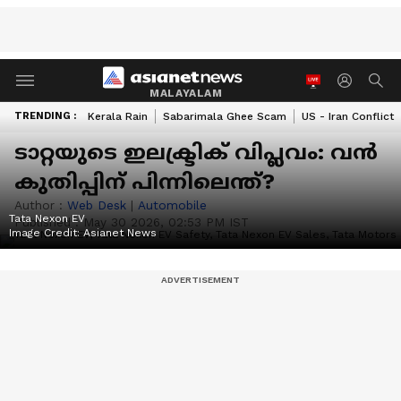
MALAYALAM
TRENDING :
Kerala Rain
Sabarimala Ghee Scam
US - Iran Conflict
ടാറ്റയുടെ ഇലക്ട്രിക് വിപ്ലവം: വൻ
കുതിപ്പിന് പിന്നിലെന്ത്?
Author :
Web Desk
|
Automobile
Tata Nexon EV
Published :
May 30 2026, 02:53 PM IST
Image Credit:
Asianet News