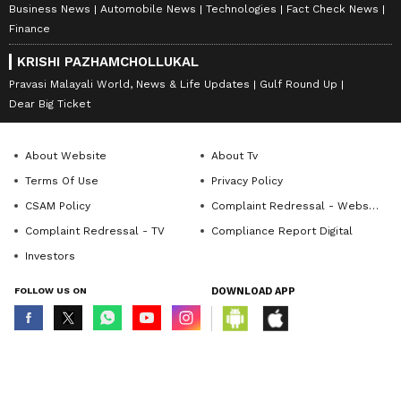
Business News
Automobile News
Technologies
Fact Check News
Finance
KRISHI PAZHAMCHOLLUKAL
Pravasi Malayali World, News & Life Updates
Gulf Round Up
Dear Big Ticket
About Website
About Tv
Terms Of Use
Privacy Policy
CSAM Policy
Complaint Redressal - Website
Complaint Redressal - TV
Compliance Report Digital
Investors
FOLLOW US ON
DOWNLOAD APP
© Copyright 2026 Asianxt Digital Technologies Private Limited (Formerly
known as Asianet News Media & Entertainment Private Limited) | All Rights
Reserved