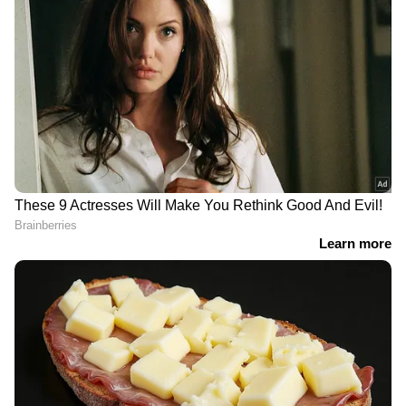
ഉണ്ടായതായി കമ്പനി പറയുന്നു. ഈ
കാലയളവിൽ, ഇലക്ട്രിക് വാഹനങ്ങൾക്കുള്ള
ആവശ്യം രണ്ടോ രണ്ടര ഇരട്ടി മുതൽ രണ്ടര
ഇരട്ടി വരെ വർദ്ധിച്ചു. കഴിഞ്ഞ കുറച്ച്
ആഴ്ചകളായി ഈ ആവേശം ശക്തമായി.
ഇപ്പോൾ, മിക്ക ആളുകളും അവരുടെ
ഗാരേജിൽ കുറഞ്ഞത് ഒരു ഇലക്ട്രിക്
കാറെങ്കിലും ആഗ്രഹിക്കുന്നു. എങ്കിലും, കമ്പനി
ഇപ്പോഴും ഊഹാപോഹങ്ങൾ ഉന്നയിക്കുന്നു:
ബുക്കിംഗുകളിലെ ഈ കുതിച്ചുചാട്ടം
താൽക്കാലികം മാത്രമാണോ? അതോ
RECOMMENDED STORIES
ആളുകൾ സ്ഥിരമായി ഇലക്ട്രിക്
കാറുകളിലേക്ക് മാറുകയാണോ തുടങ്ങിയ
സംശയത്തിലാണഅ കമ്പനി. എങ്കിലും,
ഇന്ത്യയിലെ ഇലക്ട്രിക് വാഹനങ്ങളുടെ ഭാവിയിൽ
ടാറ്റ മോട്ടോഴ്‌സിന് ആത്മവിശ്വാസമുണ്ട്.