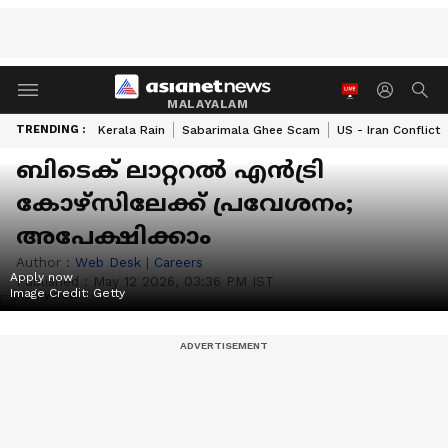
MALAYALAM
TRENDING :
Kerala Rain
Sabarimala Ghee Scam
US - Iran Conflict
ബിടെക് ലാറ്ററൽ എൻട്രി
കോഴ്‌സിലേക്ക് പ്രവേശനം;
അപേക്ഷിക്കാം
Author :
Web Desk
|
Careers
Apply now
Published :
May 12 2026, 03:36 PM IST
Image Credit:
Getty