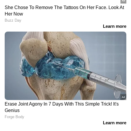
'അർജുൻ ആയങ്കിയെ നേരിൽ
കണ്ടിട്ടുകൂടിയില്ല, എന്നിട്ടും
ഞങ്ങളുടെ വീടുകളിൽ കയറി' |
Arjun Aayanki