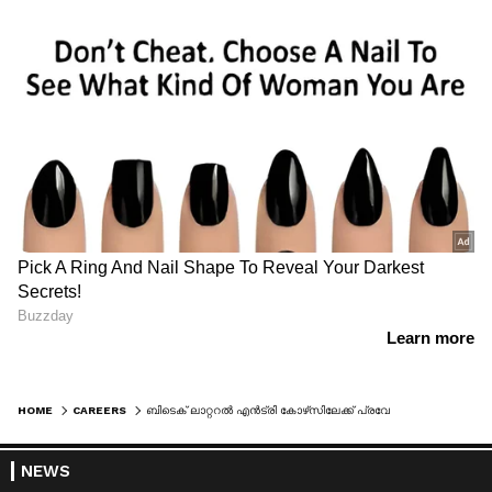
HOME
CAREERS
ബിടെക് ലാറ്ററൽ എൻട്രി കോഴ്‌സിലേക്ക് പ്രവേശനം; അപേക്ഷിക്കാം
NEWS