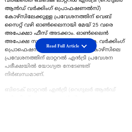
വർഷത്തെ ബിടെക് ലാറ്ററൽ എൻട്രി (റെഗുലർ
ആൻഡ് വർക്കിംഗ് പ്രൊഫഷണൽസ്)
കോഴ്‌സിലേക്കുള്ള പ്രവേശനത്തിന് വെബ്
സൈറ്റ് വഴി ഓൺലൈനായി മേയ് 25 വരെ
അപേക്ഷാ ഫീസ് അടക്കാം. ഓൺലൈൻ
അപേക്ഷ സമർപ്പണം മേയ് 26 വരെ. വർക്കിംഗ്
Read Full Article
പ്രൊഫെഷനലുകൾക്കു ബിടെക് കോഴ്‌സിലെ
പ്രവേശനത്തിന് ലാറ്ററൽ എൻട്രി പ്രവേശന
പരീക്ഷയിൽ യോഗ്യത നേടേണ്ടത്
നിർബന്ധമാണ്.
ബിടെക് ലാറ്ററൽ എൻട്രി (റെഗുലർ ആൻഡ്
വർക്കിംഗ് പ്രൊഫഷണൽസ്)
കോഴ്‌സിലേക്കുള്ള പ്രവേശന പരീക്ഷ ജൂൺ 13-
LATEST VIDEOS
ന് കേരളത്തിലെ വിവിധ പരീക്ഷാ കേന്ദ്രങ്ങളിൽ
വച്ച് നടത്തും. വിശദ വിവരങ്ങൾക്ക്:
www.lbscentre.kerala.gov.in, 0471-2324396,