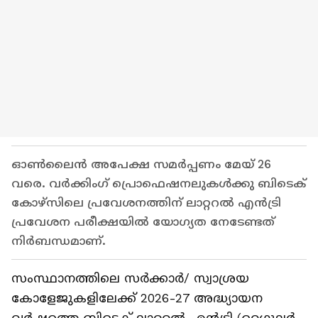
ഓൺലൈൻ അപേക്ഷ സമർപ്പണം മേയ് 26
വരെ. വർക്കിംഗ് പ്രൊഫെഷനലുകൾക്കു ബിടെക്
കോഴ്‌സിലെ പ്രവേശനത്തിന് ലാറ്ററൽ എൻട്രി
പ്രവേശന പരീക്ഷയിൽ യോഗ്യത നേടേണ്ടത്
നിർബന്ധമാണ്.
സംസ്ഥാനത്തിലെ സർക്കാർ/ സ്വാശ്രയ
കോളേജുകളിലേക്ക് 2026-27 അദ്ധ്യായന