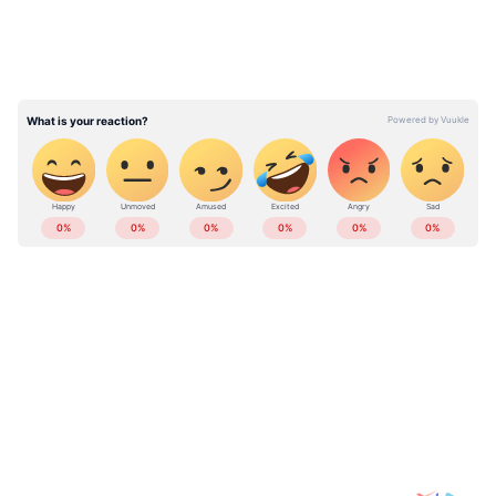
2560327.
ABOUT THE AUTHOR
Web Desk
WD
തൊഴിൽ
Follow Us