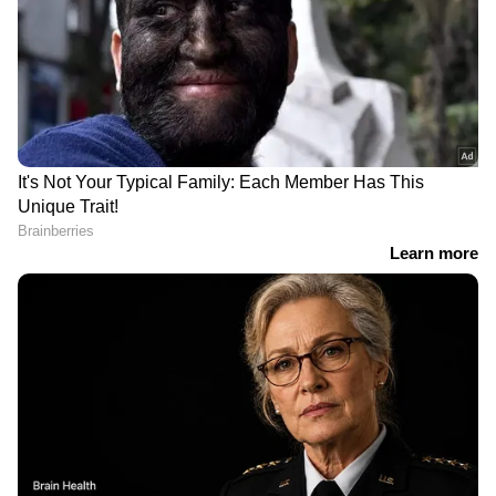
RECOMMENDED STORIES
ലൊയോള കോളേജ് ഓഫ്
'യു ടേൺ അടിച്ച്
സോഷ്യൽ സയൻസസ്
സർക്കാർ', ഗുരുവായൂർ