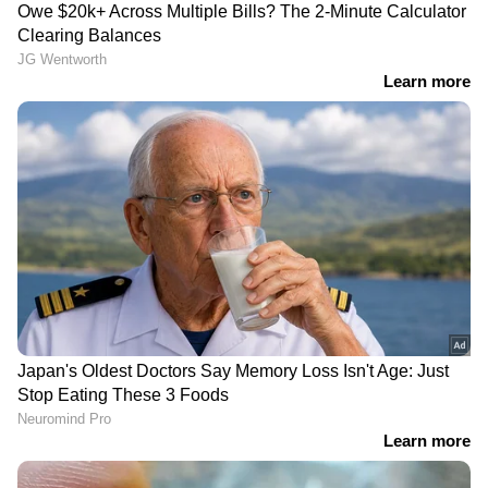
സിബിഎസ്ഇ പന്ത്രണ്ടാം
'കേരളീയർക്ക് ഇം​ഗ്ലീഷ്
ക്ലാസ് പരീക്ഷ പുനർ
അറിയാം, പക്ഷേ...'; വാദം
മൂല്യനിർണയം; അപേക്ഷ
കേൾക്കുന്നതിനിടെ
നൽകാനുള്ള തീയതി
സുപ്രീം കോടതി
നീട്ടിയേക്കും
ജ‍ഡ്ജിയുടെ പരാമർശം,
വിവാഹമോചനക്കേസിൽ
യുവതിയുടെ ആവശ്യം
പരി​ഗണിച്ചു
AFCAT ഔദ്യോഗിക വെബ്സൈറ്റായ
afcat.cdac.in. സന്ദർശിക്കുക
ഹോംപേജിൽ "കാൻഡിഡേറ്റ് ലോഗിൻ" ടാബിൽ
ക്ലിക്ക് ചെയ്യുക.