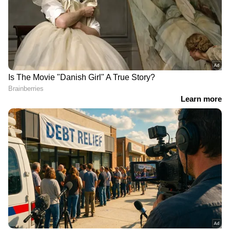
DOWNLOAD APP
RECOMMENDED STORIES
അഭിമാനമായി വീണ്ടും
നീറ്റ് യുജി പരീക്ഷയിൽ
മലയാളി, ഡോ. നികിത
അടിമുടി
ഹരിക്ക് ഇരട്ട ഫെലോഷിപ്പ്
മാറ്റംകൊണ്ടുവരാൻ കേന്ദ്ര
നേട്ടം, ഗൂഗിൾ എഐ
സർക്കാർ; ഉയർന്ന
ഫെലോഷിപ്പും അഡ്വാൻസ്
പ്രായപരിധി വന്നേക്കും
എച്ച്ഇ സീനിയർ
ഫെലോഷിപ്പും സ്വന്തമാക്കി