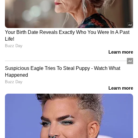
ബന്ധപ്പെടുകയും വേണം. അതുവഴി പിശക്
പരിഹരിക്കാനാകും. ഉദ്യോഗാർത്ഥികൾക്ക് -
ഫോൺ - 020 25503105 / 25503106 എന്നീ
നമ്പറുകളിൽ അധികൃതരെ ബന്ധപ്പെടാം.
കൂടാതെ അവർക്ക് ഇ-മെയിൽ -
afcatcell@cdac.in വഴിയും അധികാരികളെ
ബന്ധപ്പെടാം.