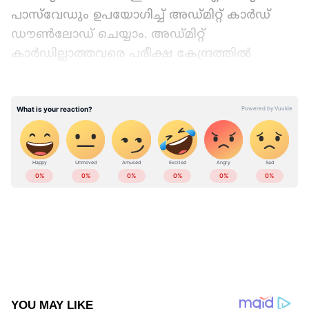
പാസ്‌വേഡും ഉപയോ​ഗിച്ച് അഡ്മിറ്റ് കാർഡ്
ഡൗൺലോഡ് ചെയ്യാം. അഡ്മിറ്റ്
കാർഡില്ലാത്തവരെ പരീക്ഷ കേന്ദ്രത്തിൽ
പ്രവേശനം അനുവദിക്കില്ല. അഡ്മിറ്റ്
കാർഡിനൊപ്പം സാധുവായ ഫോട്ടോ ഐഡന്റിറ്റി
LATEST VIDEOS
പ്രൂഫും ഉണ്ടായിരിക്കണം.
Add Asianetnews as a Preferred
Source
അഡ്മിറ്റ് കാർഡിൽ ഉൾപ്പെടുത്തിയിട്ടുള്ള
വിവരങ്ങൾ
1. രജിസ്ട്രേഷൻ നമ്പർ
2. വ്യക്തിഗത വിശദാംശങ്ങൾ
3. AFCAT അഡ്മിറ്റ് കാർഡ് പ്രധാന
ABOUT THE AUTHOR
അറിയിപ്പുകൾ
Web Desk