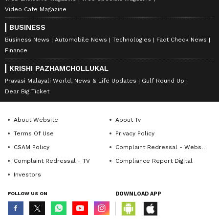
Video Cafe Magazine
BUSINESS
Business News
Automobile News
Technologies
Fact Check News
Finance
KRISHI PAZHAMCHOLLUKAL
Pravasi Malayali World, News & Life Updates
Gulf Round Up
Dear Big Ticket
About Website
About Tv
Terms Of Use
Privacy Policy
CSAM Policy
Complaint Redressal - Website
Complaint Redressal - TV
Compliance Report Digital
Investors
FOLLOW US ON
DOWNLOAD APP