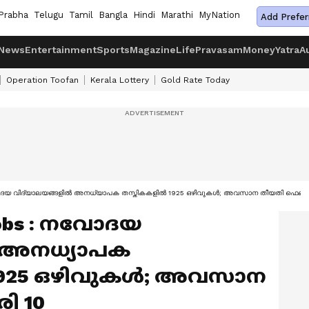
Prabha
Telugu
Tamil
Bangla
Hindi
Marathi
MyNation
Add Prefer
News
Entertainment
Sports
Magazine
Life
Pravasam
Money
Yatra
A
Operation Toofan
Kerala Lottery
Gold Rate Today
ോദയ വിദ്യാലയങ്ങളിൽ അനധ്യാപക തസ്തികകളിൽ 1925 ഒഴിവുകൾ; അവസാന തീയതി ഫെബ്ര
Jobs : നവോദയ
ൽ അനധ്യാപക
925 ഒഴിവുകൾ; അവസാന
ി 10