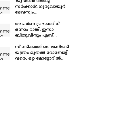
'യു ടേൺ അടിച്ച്
സർക്കാർ', ഗുരുവായൂർ
ദേവസ്വം
ബോർഡിലേക്കുളള
നിയമനങ്ങളിൽ
അപര്‍ണ പ്രഭാകറിന്
ഉദ്യോഗാർത്ഥികൾക്ക്
ഒന്നാം റാങ്ക്, ഇസാ
തിരിച്ചടി, യുഡിഎഫിന്
ബിജുവിനും എസ്
ഇരട്ടത്താപ്പെന്ന്
കൃഷ്ണകുമാറിനും രണ്ടും
ഉദ്യോഗാർത്ഥികൾ
മൂന്നും റാങ്കുകൾ; പ്രസ്
സ്‌ഫടികത്തിലെ മണിയടി
ക്ലബ് ജേണലിസം ഫലം
യന്ത്രം മുതൽ റോബോട്ട്
പ്രഖ്യാപിച്ചു
വരെ, ഒറ്റ മോട്ടോറിൽ
വിസ്മയം തീർത്ത് ലെവിൻ,
അഭിനന്ദനവുമായി
മുഖ്യമന്ത്രി