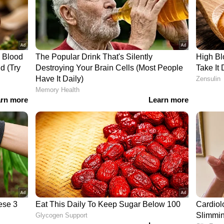
റന്റ് (ഹെഡ്ക്വാര്‍ട്ടേഴ്‌സ്/ആര്‍.ഒ. കേഡര്‍) - 8 :
ം (പന്ത്രണ്ടാം ക്ലാസ്) മിനിറ്റില്‍ 30 ഇംഗ്ലീഷ്
പീഡും. അല്ലെങ്കില്‍ സെക്രട്ടേറിയല്‍ പ്രാക്ടീസസ്
ൊക്കേഷണല്‍ വിഷയമായ സീനിയര്‍ സെക്കന്‍ഡറി
./സ്റ്റേറ്റ് ബോര്‍ഡ്). 18 - 27 വയസ്സ്, 19,900 -
്റന്റ് (ജെ.എന്‍.വി. കേഡര്‍) 622 :
സീനിയര്‍
ണ്ടാംക്ലാസ്) മിനിറ്റില്‍ 30 ഇംഗ്ലീഷ് വാക്ക്/25 ഹിന്ദി
ില്‍ സെക്രട്ടേറിയല്‍ പ്രാക്ടീസസ് ആന്‍ഡ് ഓഫീസ്
യമായ സീനിയര്‍ സെക്കന്‍ഡറി പ്ലസ്ടു ലെവല്‍