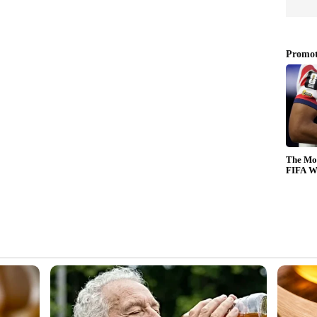
ന്‍ഡറി സ്‌കൂളും(പത്താം ക്ലാസ്) കാറ്ററിങ്ങില്‍
യം (കേന്ദ്ര/സംസ്ഥാന ഗവ. ടൂറിസം വകുപ്പ്
‍ മാനേജ്‌മെന്റ് ആന്‍ഡ് കാറ്ററിങ് വൊക്കേഷണല്‍
ിയര്‍ സെക്കന്‍ഡറി (പന്ത്രണ്ടാം ക്ലാസ്)
ചയവും. അല്ലെങ്കില്‍ കാറ്ററിങ്ങില്‍ ട്രേഡ്
 ഡിഫന്‍സില്‍ 10 വര്‍ഷത്തെ സേവനവും (വിമുക്തഭടര്‍).