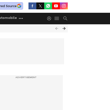
red Source
utomobile
ുവരി 10