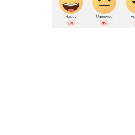
നിര്‍ബന്ധിത വിഷയമായോ മാധ്യമമ
ഹിന്ദിയില്‍നിന്ന് ഇംഗ്ലീഷിലേക്കും തിര
കേന്ദ്ര/സംസ്ഥാന ഗവ. ഓഫീസുകളില്
35,400 - 1,12,400 രൂപ.
ജൂനിയര്‍ എന്‍ജിനിയര്‍ 1 :
സിവില്
സ്വയംഭരണ/സ്റ്റാറ്റിയൂട്ടറി സ്ഥാപന
വയസ്സ്. 29,200 - 92,300 രൂപ.
സ്റ്റെനോഗ്രാഫര്‍ 22 :
സീനിയര്‍ സെക്
ഇംഗ്ലീഷില്‍ മിനിറ്റില്‍ 80 വാക്ക് ഷോര
മിനിറ്റില്‍ 60 വാക്ക് ഷോര്‍ട്ട് ഹാന്
81,100 രൂപ.
കംപ്യൂട്ടര്‍ ഓപ്പറേറ്റര്‍ 4 :
ബിരുദം, വ
കഴിവും ഒരുവര്‍ഷ?െത്ത ഗവ. അംഗീകൃ
- 81,100 രൂപ.