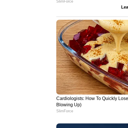
വിജയവും (സി.ബി.എസ്.ഇ./സ്റ്റേറ്റ് ബ
ഇലക്ട്രിഷ്യന്‍ കം പ്ലംബര്‍ - 273 :
വയര്‍മാന്‍/പ്ലംബിങ് ട്രേഡില്‍ ഐ.ടി.ഐ.
വയറിങ്, പ്ലംബിങ് ജോലിയില്‍ രണ്ടു
63,200 രൂപ.
ലാബ് അറ്റന്‍ഡന്റ് - 142 :
പത്താംക
സര്‍ട്ടിഫിക്കറ്റും. അല്ലെങ്കില്‍ സയന്
18,000 - 56,900 രൂപ.
മെസ് ഹെല്‍പ്പര്‍ - 629 :
പത്താംക്
പത്താംക്ലാസ് പാസായിട്ടില്ലാത്തവര്‍
നേടിയാല്‍മതി). ഗവ. റെസിഡന്‍ഷ്യ
പ്രവൃത്തിപരിചയം. സ്‌കില്‍ ടെസ്റ്റ്
മള്‍ട്ടി ടാസ്‌കിങ് സ്റ്റാഫ് - 23 :
പത്ത
രൂപ. വിവരങ്ങള്‍ക്ക്: www.navoda