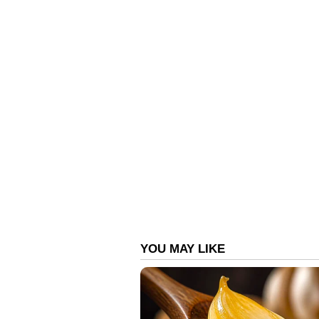
കാറ്ററിങ് അസിസ്റ്റന്റ് - 87 :
സെക്ക
നേടിയ ത്രിവത്സര ഡിപ്ലോമ/ തത്തുല്
അംഗീകൃതം). അല്ലെങ്കില്‍ ഹോട്ടല്
വിഷയമായി നേടിയ സി.ബി.എസ്.ഇ. സീന
വിജയവും ഒരുവര്‍ഷത്തെ പ്രവൃത്തിപരി
പ്രൊഫിഷ്യന്‍സി സര്‍ട്ടിഫിക്കറ്റും
35 വയസ്സ്. 25,500 - 81,100 രൂപ.