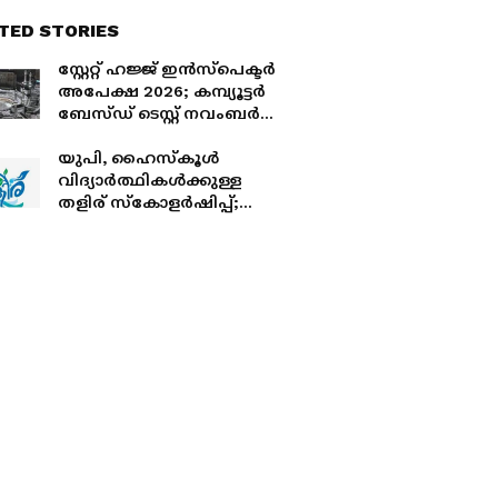
TED STORIES
സ്റ്റേറ്റ് ഹജ്ജ് ഇൻസ്പെക്ടർ
അപേക്ഷ 2026; കമ്പ്യൂട്ടർ
ബേസ്ഡ് ടെസ്റ്റ് നവംബർ
29ന്
യുപി, ഹൈസ്കൂൾ
വിദ്യാർത്ഥികൾക്കുള്ള
തളിര് സ്‌കോളർഷിപ്പ്;
പരീക്ഷാ തീയതികൾ
പ്രഖ്യാപിച്ചു