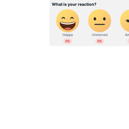
Related Articles
സ്റ്റേറ്റ് ഹജ്ജ് ഇൻസ്പെക
അപേക്ഷ 2026; കമ്പ്യൂട്
ബേസ്ഡ് ടെസ്റ്റ് നവംബർ