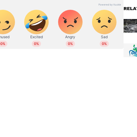
RELA
്ടർ
യുപി, ഹൈസ്കൂൾ
ടർ
വിദ്യാർത്ഥികൾക്കുള്ള തളിര്
 29ന്
സ്‌കോളർഷിപ്പ്; പരീക്ഷാ
തീയതികൾ പ്രഖ്യാപിച്ചു