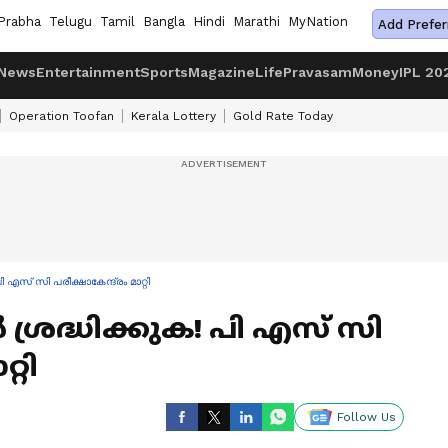
Prabha
Telugu
Tamil
Bangla
Hindi
Marathi
MyNation
Add Prefer
News
Entertainment
Sports
Magazine
Life
Pravasam
Money
IPL 20
Operation Toofan
Kerala Lottery
Gold Rate Today
 എസ് സി പരീക്ഷാകേന്ദ്രം മാറ്റി
ശ്രദ്ധിക്കുക! പി എസ് സി
്റി
Follow Us