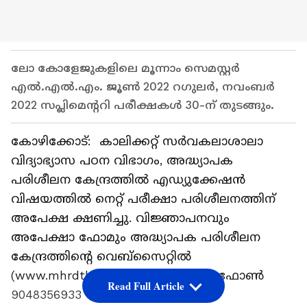
ലോ കോളേജുകളിലെ മൂന്നാം സെമസ്റ്റര്‍
എല്‍.എല്‍.എം. ജൂണ്‍ 2022 റഗുലര്‍, നവംബര്‍
2022 സപ്ലിമെന്ററി പരീക്ഷകള്‍ 30-ന് തുടങ്ങും.
കോഴിക്കോട്: കാലിക്കറ്റ് സര്‍വകലാശാലാ
വിദ്യാഭ്യാസ പഠന വിഭാഗം, അദ്ധ്യാപക
പരിശീലന കേന്ദ്രത്തില്‍ എഡ്യുക്കേഷന്‍
വിഷയത്തില്‍ നെറ്റ് പരീക്ഷാ പരിശീലനത്തിന്
അപേക്ഷ ക്ഷണിച്ചു. വിജ്ഞാപനവും
അപേക്ഷാ ഫോമും അദ്ധ്യാപക പരിശീലന
കേന്ദ്രത്തിന്റെ വെബ്‌സൈറ്റില്‍
(www.mhrdtlc.uoc.ac.in) ലഭ്യമാണ്. ഫോണ്‍
Read Full Article
9048356933