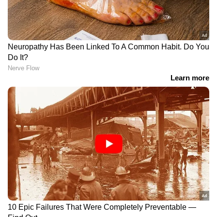
DOWNLOAD APP
പരീക്ഷ
ലോ കോളേജുകളിലെ മൂന്നാം സെമസ്റ്റര്‍
എല്‍.എല്‍.എം. ജൂണ്‍ 2022 റഗുലര്‍, നവംബര്‍
2022 സപ്ലിമെന്ററി പരീക്ഷകള്‍ 30-ന് തുടങ്ങും.
രണ്ടാം സെമസ്റ്റര്‍ എം.എഡ്. ജൂലൈ 2022