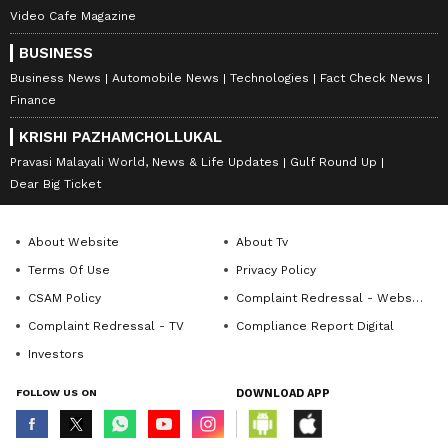
Video Cafe Magazine
BUSINESS
Business News
Automobile News
Technologies
Fact Check News
Finance
KRISHI PAZHAMCHOLLUKAL
Pravasi Malayali World, News & Life Updates
Gulf Round Up
Dear Big Ticket
About Website
About Tv
Terms Of Use
Privacy Policy
CSAM Policy
Complaint Redressal - Website
Complaint Redressal - TV
Compliance Report Digital
Investors
FOLLOW US ON
DOWNLOAD APP