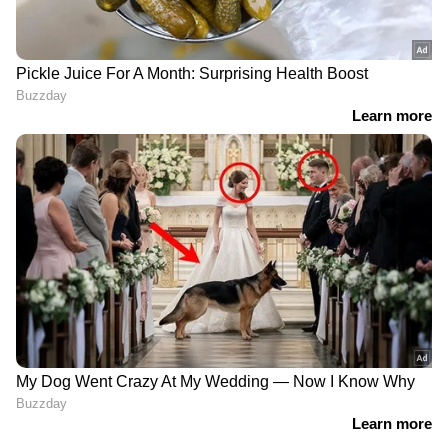
അനാഥരും നിർധനരുമായ
കുഞ്ഞുങ്ങൾക്ക് കൈത്താങ്ങായി
‘സ്നേഹപൂർവ്വം’ പദ്ധതി; അപേക്ഷ
അവസാന തീയതി ഡിസംബർ 12
സംസ്കൃത സർവ്വകലാശാലയിൽ പിഎച്ച്.
ഡി. : പ്രവേശന പരീക്ഷ 15ാം തീയതി മുതൽ;
വിശദാംശങ്ങളിങ്ങനെ