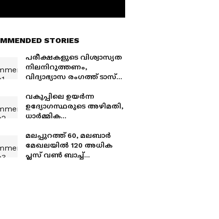
MMENDED STORIES
പരീക്ഷകളുടെ വിശ്വാസ്യത
നിലനിറുത്തണം,
വിദ്യാഭ്യാസ രംഗത്ത് ടാസ്ക്
ഫോഴ്സ് ,
പ്രധാനമന്ത്രിയുടെ
വകുപ്പിലെ ഉയർന്ന
പ്രഖ്യാപനം ഇൻസ്റ്റഗ്രാമിൽ
ഉദ്യോഗസ്ഥരുടെ അഴിമതി,
ധാർമ്മിക
ഉത്തരവാദിത്തമേറ്റ് രാജി
പ്രഖ്യാപിച്ച്
മലപ്പുറത്ത് 60, മലബാർ
ഓസ്ട്രേലിയയിലെ
മേഖലയിൽ 120 അധിക
വിദ്യാഭ്യാസ മന്ത്രി
പ്ലസ് വണ്‍ ബാച്ച്
അനുവദിച്ച് സർക്കാർ
ഉത്തരവിറങ്ങി