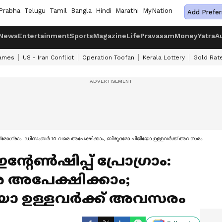
Prabha
Telugu
Tamil
Bangla
Hindi
Marathi
MyNation
Add Prefer
News
Entertainment
Sports
Magazine
Life
Pravasam
Money
Yatra
A
ames
US - Iran Conflict
Operation Toofan
Kerala Lottery
Gold Rat
് പ്രോഗ്രാം: ഡിസംബർ 10 വരെ അപേക്ഷിക്കാം; ബിരുദമോ പിജിയോ ഉള്ളവർക്ക് അവസരം
ഇന്റേൺഷിപ്പ് പ്രോഗ്രാം:
 അപേക്ഷിക്കാം;
ോ ഉള്ളവർക്ക് അവസരം