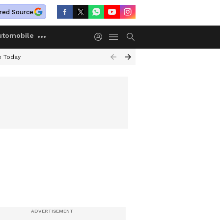
red Source
utomobile
e Today