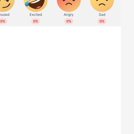
ഇന്റേൺഷിപ്പ് പ്രോ​ഗ്രാം; ബിരുദമോ പിജിയോ
ബാച്ച് ഡിസംബറില്‍