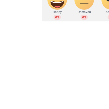
കോഴിക്കോട് ജില്ലാ കളക്ടറുടെ 
ഉള്ളവർക്ക് അവസരം; ഏപ്രിൽ 