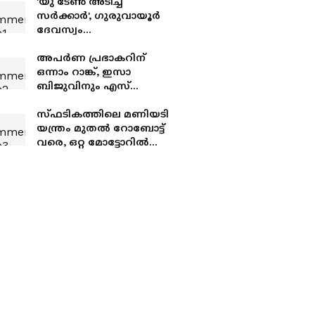
'യു ടേൺ അടിച്ച്
സർക്കാർ', ഗുരുവായൂർ
ദേവസ്വം
ബോർഡിലേക്കുളള
നിയമനങ്ങളിൽ
അപര്‍ണ പ്രഭാകറിന്
ഉദ്യോഗാർത്ഥികൾക്ക്
ഒന്നാം റാങ്ക്, ഇസാ
തിരിച്ചടി, യുഡിഎഫിന്
ബിജുവിനും എസ്
ഇരട്ടത്താപ്പെന്ന്
കൃഷ്ണകുമാറിനും രണ്ടും
ഉദ്യോഗാർത്ഥികൾ
മൂന്നും റാങ്കുകൾ; പ്രസ്
സ്‌ഫടികത്തിലെ മണിയടി
ക്ലബ് ജേണലിസം ഫലം
യന്ത്രം മുതൽ റോബോട്ട്
പ്രഖ്യാപിച്ചു
വരെ, ഒറ്റ മോട്ടോറിൽ
വിസ്മയം തീർത്ത് ലെവിൻ,
അഭിനന്ദനവുമായി
മുഖ്യമന്ത്രി