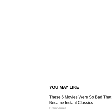
മിഡ്‌വൈഫ് അനുഭവം. ഇംഗ്ലീഷ് പര
അഭിമുഖത്തിന് മുൻഗണന നൽകും. ക
ഏതെങ്കിലും നഴ്‌സ് അല്ലെങ്കിൽ മി