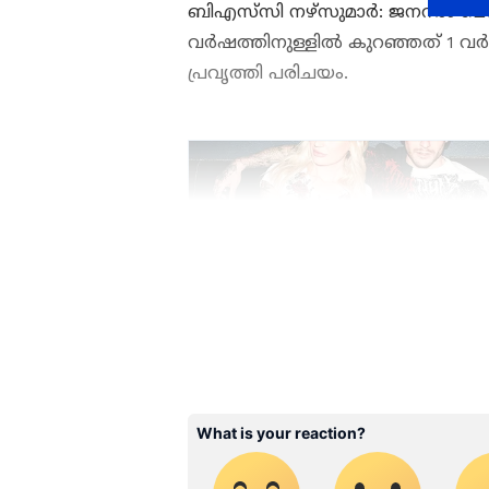
ബിഎസ്‌സി നഴ്‌സുമാർ: ജനറൽ മെ
വർഷത്തിനുള്ളിൽ കുറഞ്ഞത് 1 വർഷ
പ്രവൃത്തി പരിചയം.
ABOUT THE AUTHOR
WD
Web Desk