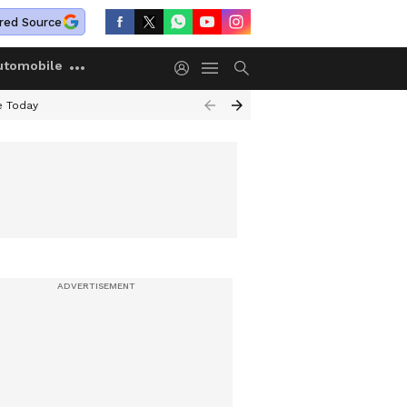
red Source
utomobile
e Today