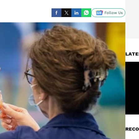
Follow Us
LATE
RECO