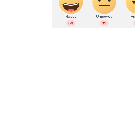
തിയേറ്റർ നഴ്‌സുമാർ: കഴിഞ്
അക്യൂട്ട് ഹോസ്പിറ്റൽ തിയേറ്
മാനസികാരോഗ്യ നഴ്‌സുമാർ: സൈക്യ
മാസത്തെ പോസ്റ്റ് രജിസ്‌ട്രേഷൻ 
ഡിപ്ലോമ ഇൻ നഴ്സിംഗ് (ജിഎ
മിഡ്‌വൈഫ്‌മാർ: പുതുതായി യോഗ്യ
യോഗ്യത,), അല്ലെങ്കിൽ കഴിഞ്ഞ 