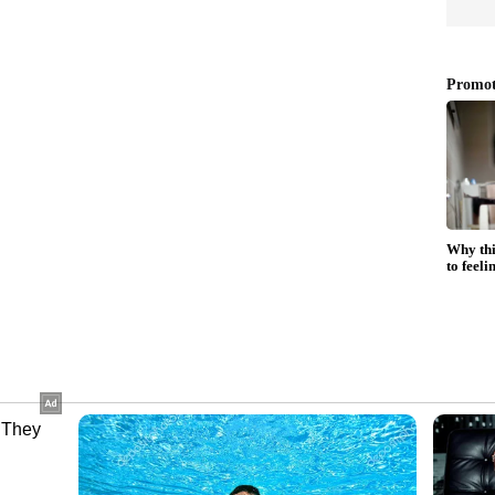
ീക്ഷ പാസായ നഴ്‌സുമാർ/മിഡ്‌വൈഫുമാർക്ക്
ൂടാതെ, ഇംഗ്ലീഷ് പരീക്ഷ എഴുതാൻ തയ്യാറുള്ള
ഡ്‌വൈഫ് അഭിമുഖത്തിന് ക്ഷണിക്കപ്പെടും.