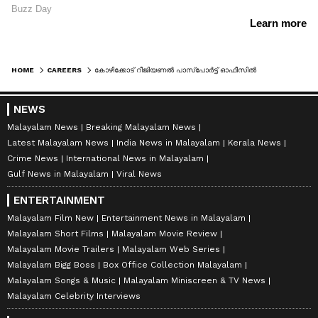
HOME
CAREERS
കോഴിക്കോട് റീജിയണൽ പാസ്‌പോർട്ട് ഓഫീസിൽ അവസരം; യംഗ് പ്രൊഫഷണൽ തസ്തികയിലേക്ക് അപേക്ഷ ക്ഷണിച്ചു
NEWS
Malayalam News
Breaking Malayalam News
Latest Malayalam News
India News in Malayalam
Kerala News
Crime News
International News in Malayalam
Gulf News in Malayalam
Viral News
ENTERTAINMENT
Malayalam Film New
Entertainment News in Malayalam
Malayalam Short Films
Malayalam Movie Review
Malayalam Movie Trailers
Malayalam Web Series
Malayalam Bigg Boss
Box Office Collection Malayalam
Malayalam Songs & Music
Malayalam Miniscreen & TV News
Malayalam Celebrity Interviews