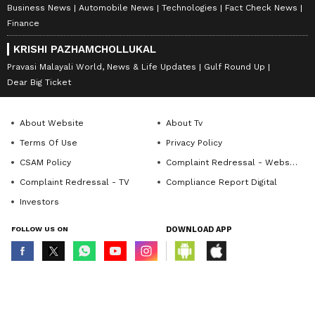
Business News
Automobile News
Technologies
Fact Check News
Finance
KRISHI PAZHAMCHOLLUKAL
Pravasi Malayali World, News & Life Updates
Gulf Round Up
Dear Big Ticket
About Website
About Tv
Terms Of Use
Privacy Policy
CSAM Policy
Complaint Redressal - Website
Complaint Redressal - TV
Compliance Report Digital
Investors
FOLLOW US ON
DOWNLOAD APP
© Copyright 2026 Asianxt Digital Technologies Private Limited (Formerly
known as Asianet News Media & Entertainment Private Limited) | All Rights
Reserved