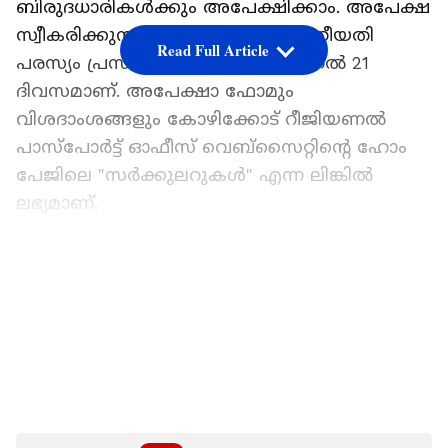
ബിരുദധാരികൾക്കും അപേക്ഷിക്കാം. അപേക്ഷ
സ്വീകരിക്കുന്നതിനുള്ള അവസാന തീയതി
Read Full Article
പരസ്യം പ്രസിദ്ധീകരിച്ച തീയതി മുതൽ 21
ദിവസമാണ്. അപേക്ഷാ ഫോമും
വിശദാംശങ്ങളും കോഴിക്കോട് റീജിയണൽ
പാസ്‌പോർട്ട് ഓഫീസ് വെബ്‌സൈറ്റിന്റെ ഹോം
പേജിലെ "സർക്കുലറുകൾ" എന്ന ലിങ്കിൽ
ലഭ്യമാണ്.
(https://services1.passportindia.gov.in/psp/RPO/
KozhikodeRPO)
LATEST VIDEOS
അപേക്ഷാ തീയതി നീട്ടി
2026 മാർച്ചിൽ നടക്കുന്ന എസ്.എസ്.എൽ.സി
പരീക്ഷയുടെ സുഗമമായ നടത്തിപ്പിനായി
ഗൾഫ്, ലക്ഷദ്വീപ് മേഖലകളിലെ പരീക്ഷ
സെന്ററുകളിൽ ഡെപ്യൂട്ടി ചീഫ് സൂപ്രണ്ടുമാരുടെ