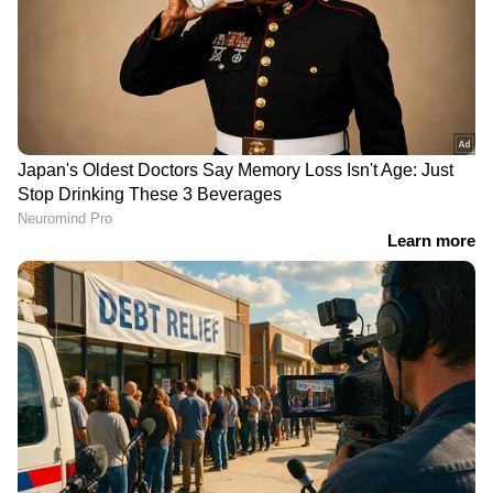
കൂടുതൽ തട്ടിപ്പോ? ചുരുളഴിക്കാൻ
കേസ് ക്രൈംബ്രാഞ്ചിന് | Indian
bank Scam