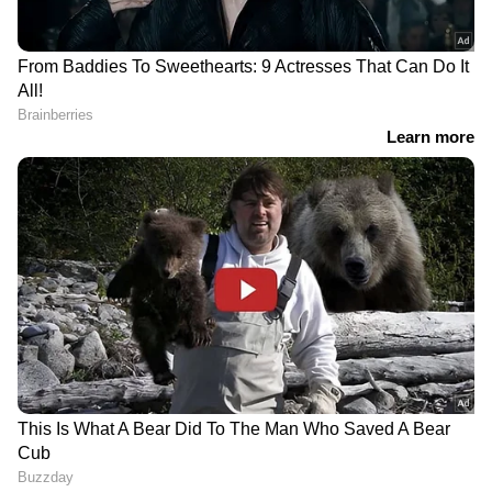
RECOMMENDED STORIES
ലൊയോള കോളേജ് ഓഫ്
'യു ടേൺ അടിച്ച്
സോഷ്യൽ സയൻസസ്
സർക്കാർ', ഗുരുവായൂർ
ബിരുദപൂർത്തീകരണ
ദേവസ്വം