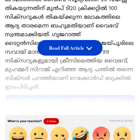
തികയുന്നതിന് മുൻപ് ടി20 ക്രിക്കറ്റിൽ 100
സിക്സറുകൾ തികയ്ക്കുന്ന ലോകത്തിലെ
ആദ്യ താരമെന്ന ബഹുമതിയാണ് വൈഭവ്
സ്വന്തമാക്കിയത്. ഗുജറാത്ത്
ടൈറ്റൻസിനെതിരായ മത്സരത്തിൽ ജയ്പൂരിലെ
Read Full Article
സവായ് മാൻസിംഗ് സ്റ്റേഡിയത്തിൽ 99
സിക്സറുകളുമായി ക്രീസിലെത്തിയ വൈഭവ്,
മുഹമ്മദ് സിറാജ് എറിഞ്ഞ ആദ്യ പന്തിൽ തന്നെ
സിക്സർ പറത്തിയാണ് റെക്കോർഡ് ബുക്കിൽ
ഇടംപിടിച്ചത്.
ഏഷ്യാനെറ്റ് ന്യൂസ് പ്രധാന വാർത്താ സ്രോതസായി
തെരഞ്ഞെടുക്കുക
LATEST VIDEOS
സിക്സറുകളുടെ എണ്ണത്തിൽ മാത്രമല്ല, അത്
നേടിയ വേഗതയിലും വൈഭവ് ഇതിഹാസങ്ങളെ