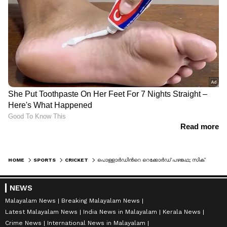
HOME
SPORTS
CRICKET
പൊള്ളാർഡിന്‍റെ റെക്കോർഡ് പഴങ്കഥ; സിക്സറുകളില്‍ 'സെഞ്ചുറി' അടിച്ച് ലോക റെക്കോര്‍ഡിട്ട് വൈഭവ്
NEWS
Malayalam News
Breaking Malayalam News
Latest Malayalam News
India News in Malayalam
Kerala News
Crime News
International News in Malayalam