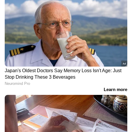
ക്രിസ് ഗെയ്‌ലെന്ന
എലിമിനേറ്ററിൽ ആദ്യ
വൻമരവും വീണു, 29
ജയം ഹൈദരാബാദിന്,
പന്തിൽ 97 റൺസുമായി
രാജസ്ഥാനെതിരെ
വൈഭവ് സൂര്യവംശിയുടെ
നിർണായക ടോസ് നേടി
'ആറാട്ട്; സർവ്വകാല
പാറ്റ് കമിൻസ്; ഇരു ടീമിലും
റെക്കോർഡ്
മാറ്റം