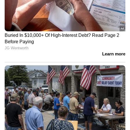
LATEST VIDEOS
തപ്പിയത് ഹെൽമറ്റ് കള്ളനെ;
കിട്ടിയത് ബൈക്ക് മോഷ്ടാവിനെ
മണിക്കൂറിൽ ആറായിരം
വാഹനങ്ങൾ; ദുബായ് അൽ
കുദ്രയിലെ പാലം തുറന്നു
ഏഷ്യാനെറ്റ് ന്യൂസ് ലൈവ് കാണാന്‍ ഇവിടെ
ക്ലിക് ചെയ്യുക