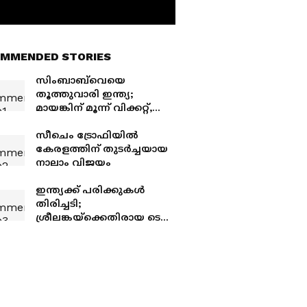
MMENDED STORIES
സിംബാബ്‌വെയെ
തൂത്തുവാരി ഇന്ത്യ;
മായങ്കിന് മൂന്ന് വിക്കറ്റ്,
അവസാന ടി20യില്‍ 35
റണ്‍സ് ജയം
സീചെം ട്രോഫിയില്‍
കേരളത്തിന് തുടര്‍ച്ചയായ
നാലാം വിജയം
ഇന്ത്യക്ക് പരിക്കുകള്‍
തിരിച്ചടി;
ശ്രീലങ്കയ്ക്കെതിരായ ടെസ്റ്റ്
പരമ്പരയ്ക്കുള്ള ടീം
പ്രഖ്യാപനം വൈകുന്നു