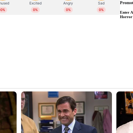
പ്രവര്‍ത്തന കാലയളവില്‍ ന്യൂസ് സ്റ്റോറികള്‍,
ിം റിവ്യൂ തുടങ്ങിയവ പ്രസിദ്ധീകരിച്ചു. ഇമെയില്‍-
ഹൈദരാബാദ്, 21ന് റായ്‌പൂര്‍, 24ന് ഇന്‍ഡോര്‍
 മൂന്ന് ഏകദിനങ്ങള്‍. ജനുവരി 27ന് റാഞ്ചിയിലും
ിന് അഹമ്മദാബാദിലും ടി20 മത്സരങ്ങള്‍ നടക്കും.
്സരക്രമം പ്രഖ്യാപിച്ചു, ഏകദിന പരമ്പരയിലെ
ുരത്ത്