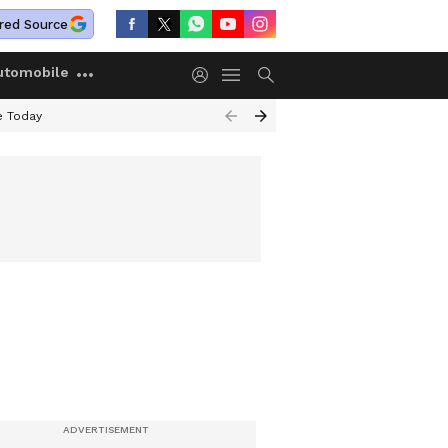
red Source
utomobile
e Today