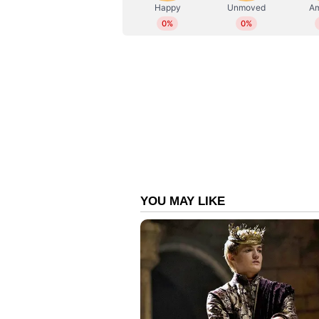
എഴുതുന്നു. 8 വര്‍ഷത്തെ മാധ്യമ
ഫീച്ചറുകള്‍, അഭിമുഖങ്ങള്‍, ഫില
jomit@asianetnews.in
ന്യൂസിലന്‍ഡിനെതിരെ ജനുവരി 18ന് 
എന്നിവിടങ്ങളിലാണ് യഥാക്രമം ആദ്യ
29ന് ലക്‌നൗവിലും ഫെബ്രുവരി ഒന്ന
ഇന്ത്യ-ശ്രീലങ്ക പരമ്പരയുടെ മത
അവസാന മത്സരം തിരുവനന്തപ