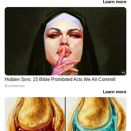
ഏഷ്യാനെറ്റ് ന്യൂസ് മലയാളത്തിലൂടെ
Cricket
News
അറിയൂ. നിങ്ങളുടെ പ്രിയ ക്രിക്കറ്റ്ടീ
മുകളുടെ പ്രകടനങ്ങൾ, ആവേശകരമായ
നിമിഷങ്ങൾ, മത്സരം കഴിഞ്ഞുള്ള
വിശകലനങ്ങൾ — എല്ലാം ഇപ്പോൾ
Asianet
News Malayalam
മലയാളത്തിൽ തന്നെ!