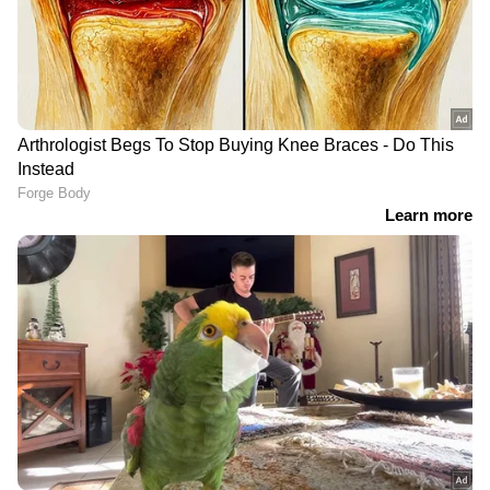
RECOMMENDED STORIES
'പുകയില്ലാതെ തീയില്ല';
'ടീമിന്റെ ആവശ്യത്തിനാണ്
രോഹിത് ശര്‍മയുടെ
മുന്‍ഗണന'; സ്‌ട്രൈക്ക്
ഭാവിയെക്കുറിച്ചുള്ള
റേറ്റ് വിമര്‍ശനങ്ങള്‍ക്ക്
അഭ്യൂഹങ്ങളില്‍ അശ്വിന്റെ
മറുപടിയുമായി തിലക്
പ്രതികരണം
വര്‍മ
അവഗണിക്കാന്‍ കഴിയാത്ത പ്രകടനം:
അജിത് അഗാര്‍ക്കര്‍