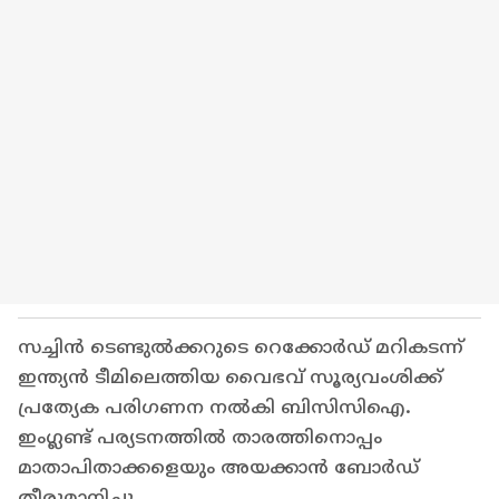
സച്ചിൻ ടെണ്ടുൽക്കറുടെ റെക്കോർഡ് മറികടന്ന്
ഇന്ത്യൻ ടീമിലെത്തിയ വൈഭവ് സൂര്യവംശിക്ക്
പ്രത്യേക പരിഗണന നൽകി ബിസിസിഐ.
ഇംഗ്ലണ്ട് പര്യടനത്തിൽ താരത്തിനൊപ്പം
മാതാപിതാക്കളെയും അയക്കാൻ ബോർഡ്
തീരുമാനിച്ചു.