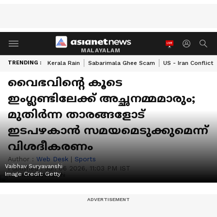
MALAYALAM
TRENDING :
Kerala Rain
Sabarimala Ghee Scam
US - Iran Conflict
വൈഭവിന്റെ കൂടെ
ഇംഗ്ലണ്ടിലേക്ക് അച്ഛനമ്മമാരും;
മുതിര്‍ന്ന താരങ്ങളോട്
ഇടപഴകാന്‍ സമയമെടുക്കുമെന്ന്
വിശദീകരണം
Author :
Web Desk
|
Sports
Vaibhav Suryavanshi
Published :
Jun 06 2026, 11:03 PM IST
Image Credit:
Getty