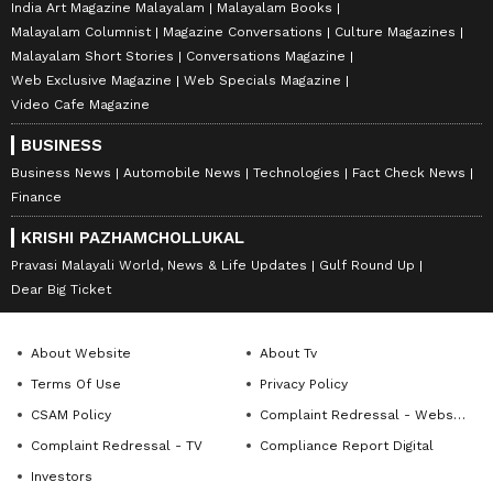
India Art Magazine Malayalam
Malayalam Books
Malayalam Columnist
Magazine Conversations
Culture Magazines
Malayalam Short Stories
Conversations Magazine
Web Exclusive Magazine
Web Specials Magazine
Video Cafe Magazine
BUSINESS
Business News
Automobile News
Technologies
Fact Check News
Finance
KRISHI PAZHAMCHOLLUKAL
Pravasi Malayali World, News & Life Updates
Gulf Round Up
Dear Big Ticket
About Website
About Tv
Terms Of Use
Privacy Policy
CSAM Policy
Complaint Redressal - Website
Complaint Redressal - TV
Compliance Report Digital
Investors