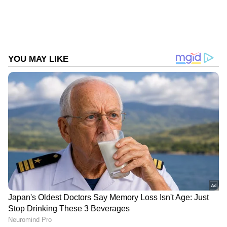
Follow Us
ഇന്ത്യന്‍ പ്രീമിയര്‍ ലീഗിന്റെ 2026 സീസണില്‍
കാഴ്ചവെച്ച അസാമാന്യ പ്രകടനമാണ്
വൈഭവിന് ഇന്ത്യന്‍ ടീമിലേക്കുള്ള വഴിതുറന്നത്.
സീസണില്‍ ഉടനീളം തകര്‍പ്പന്‍ ഫോമിലായിരുന്ന
താരം 776 റണ്‍സോടെ ടൂര്‍ണമെന്റിലെ
റണ്‍വേട്ടക്കാരില്‍ ഒന്നാമനായി. ഓറഞ്ച് ക്യാപ്,
മോസ്റ്റ് വാല്യുബിള്‍ പ്ലെയര്‍, സൂപ്പര്‍ സ്ട്രൈക്കര്‍
ഉള്‍പ്പെടെ അഞ്ച് പ്രധാന പുരസ്‌കാരങ്ങളാണ്
ഈ പതിനഞ്ചുകാരന്‍ ഐപിഎല്ലില്‍
വാരിക്കൂട്ടിയത്. ഇതിനുപുറമേ, ഒരു ഐപിഎല്‍
സീസണില്‍ ഏറ്റവും കൂടുതല്‍ സിക്സറുകള്‍
നേടുന്ന താരമെന്ന ക്രിസ് ഗെയിലിന്റെ ചരിത്ര
റെക്കോര്‍ഡും വൈഭവ് ഇത്തവണ
തിരുത്തിക്കുറിച്ചു.
DOWNLOAD APP