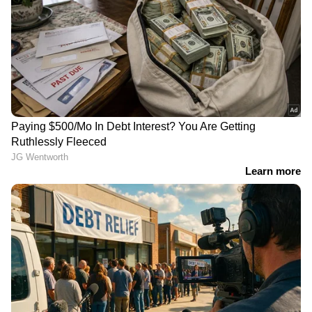
RECOMMENDED STORIES
ശ്രീലങ്കയ്ക്കെതിരായ ടെസ്റ്റ്
കൊല്‍ക്കത്തയോ
പരമ്പരയ്ക്ക് മുൻപ്
ചെന്നൈയോ? രണ്ടായാലും
Related Articles
ഇന്ത്യയ്ക്ക്
ഹാർദിക്കിന് എളുപ്പമല്ല,
ആശ്വാസവാര്‍ത്ത;
എന്തുകൊണ്ട്?