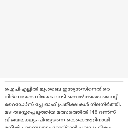
ഐപിഎല്ലിൽ മുംബൈ ഇന്ത്യൻസിനെതിരെ
നിർണായക വിജയം നേടി കൊൽക്കത്ത നൈറ്റ്
റൈഡേഴ്സ് പ്ലേ ഓഫ് പ്രതീക്ഷകൾ നിലനിർത്തി.
മഴ തടസ്സപ്പെടുത്തിയ മത്സരത്തിൽ 148 റൺസ്
വിജയലക്ഷ്യം പിന്തുടർന്ന കെകെആറിനായി
മനീഷ് പാണ്ഡെയും റോവ്മാൻ പവലും മികച്ച