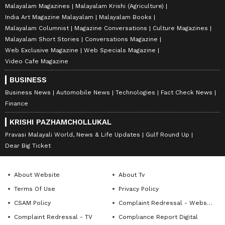
Malayalam Magazines
Malayalam Krishi (Agriculture)
India Art Magazine Malayalam
Malayalam Books
Malayalam Columnist
Magazine Conversations
Culture Magazines
Malayalam Short Stories
Conversations Magazine
Web Exclusive Magazine
Web Specials Magazine
Video Cafe Magazine
BUSINESS
Business News
Automobile News
Technologies
Fact Check News
Finance
KRISHI PAZHAMCHOLLUKAL
Pravasi Malayali World, News & Life Updates
Gulf Round Up
Dear Big Ticket
About Website
About Tv
Terms Of Use
Privacy Policy
CSAM Policy
Complaint Redressal - Website
Complaint Redressal - TV
Compliance Report Digital