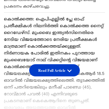
പ്രകടനം കാഴ്ചവെച്ചു.
കൊല്‍ക്കത്ത: ഐപിഎല്ലില്‍ പ്ലേ ഓഫ്
പ്രതീക്ഷികൾ നിലനിർത്തി കൊല്‍ക്കത്ത നൈറ്റ്
റൈഡേഴ്സ്. മുംബൈ ഇന്ത്യൻസിനെതിരെ
നേടിയ വിജയത്തോടെ നേരിയ പ്രതീക്ഷകൾ
മാത്രമാണ് കൊൽക്കത്തയ്ക്കുള്ളത്.
നിർണായക പോരിൽ ഇതിനകം പുറത്തായ
മുംബൈയോട് നാല് വിക്കറ്റിന്‍റെ വിജയമാണ്
കൊല്‍ക്കത്ത നേടിയത്. 148 റൺസ്
Read Full Article
വിജയലക്ഷ്യവുമായി ഇറങ്ങിയ കെകെആർ 18.5
ഓവറിൽ വിജയലക്ഷ്യത്തിലെത്തി. തുടക്കത്തിൽ
ഒന്ന് പതറിയെങ്കിലും മനീഷ് പാണ്ഡെ (45),
റോവ്മാൻ പവൽ (40) എന്നിവരുടെ
പ്രകടനമാണ് കെകെആറിനെ തുണച്ചത്.
ഇരുവരും അടുത്തടുത്ത ഓവറിൽ