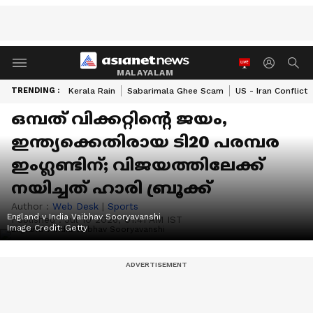
MALAYALAM
TRENDING :
Kerala Rain
Sabarimala Ghee Scam
US - Iran Conflict
ഒമ്പത് വിക്കറ്റിന്റെ ജയം,
ഇന്ത്യക്കെതിരായ ടി20 പരമ്പര
ഇംഗ്ലണ്ടിന്; വിജയത്തിലേക്ക്
നയിച്ചത് ഹാരി ബ്രൂക്ക്
Author :
Web Desk
|
Sports
England v India Vaibhav Sooryavanshi
Published :
Jul 10 2026, 01:41 AM IST
Image Credit:
Getty