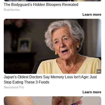
വൈഭവ് സൂര്യവംശി;
ഇംഗ്ലണ്ടിനെതിരായ നാലാം
ഇംഗ്ലണ്ടിനെതിരെ നാലാം
ടി20ക്കുള്ള ഇന്ത്യയുടെ
ടി20യില്‍ ഇന്ത്യക്ക് മൂന്ന്
പ്ലേയിംഗ് ഇലവനെ
വിക്കറ്റ് നഷ്ടം
പ്രഖ്യാപിച്ച് പാർത്ഥിവ്
പട്ടേൽ
കെസിഎൽ മൂന്നാം
'പേസര്‍മാരില്‍ നിന്ന്
സീസൺ ലേലപ്പട്ടിക
തിലകിനെ ഒളിപ്പിച്ചു
പുറത്ത്, താരലേലം
നിർത്തുന്നു, അവന് പകരം
ശനിയാഴ്ച; പൂൾ എയിൽ
സഞ്ജുവിനെ കളിപ്പിക്കൂ';
സച്ചിൻ ബേബിയും
തുറന്നുപറഞ്ഞ് ശ്രീകാന്ത്‌
വിഷ്ണു വിനോദും
ഇംഗ്ലണ്ട്: ഫിലിപ്പ് സാള്‍ട്ട്, ജോസ് ബട്ട്ലര്‍ (വിക്കറ്റ്
കീപ്പര്‍), ഹാരി ബ്രൂക്ക് (ക്യാപ്റ്റന്‍), ജേക്കബ്
ബെഥേല്‍, ടോം ബാന്റണ്‍, സാം കുറാന്‍, വില്‍
ജാക്ക്സ്, റെഹാന്‍ അഹമ്മദ്, ജോഫ്ര ആര്‍ച്ചര്‍,