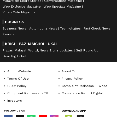
Malayalam Short Stories
Conversations Magazine
Web Exclusive Magazine
Web Specials Magazine
Video Cafe Magazine
BUSINESS
Business News
Automobile News
Technologies
Fact Check News
Finance
KRISHI PAZHAMCHOLLUKAL
Pravasi Malayali World, News & Life Updates
Gulf Round Up
Dear Big Ticket
About Website
About Tv
Terms Of Use
Privacy Policy
CSAM Policy
Complaint Redressal - Website
Complaint Redressal - TV
Compliance Report Digital
Investors
FOLLOW US ON
DOWNLOAD APP