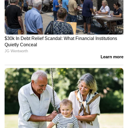
News
അറിയൂ. നിങ്ങളുടെ പ്രിയ ക്രിക്കറ്റ്ടീ
മുകളുടെ പ്രകടനങ്ങൾ, ആവേശകരമായ
നിമിഷങ്ങൾ, മത്സരം കഴിഞ്ഞുള്ള
വിശകലനങ്ങൾ — എല്ലാം ഇപ്പോൾ
Asianet
News Malayalam
മലയാളത്തിൽ തന്നെ!
ABOUT THE AUTHOR
Web Desk
WD
ഹർലീൻ ഡിയോൾ
ഹർമൻപ്രീത് കൗർ
സ്മൃതി മന്ഥാന
Follow Us