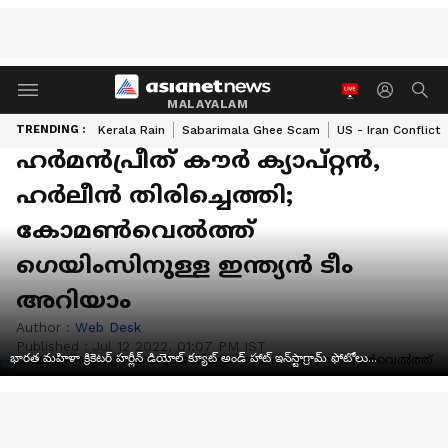
MALAYALAM
TRENDING :
Kerala Rain
Sabarimala Ghee Scam
US - Iran Conflict
ഹര്‍മന്‍പ്രീത് കൗര്‍ ക്യാപ്റ്റന്‍,
ഹര്‍ലീന്‍ തിരിച്ചെത്തി;
കോമണ്‍വെല്‍ത്ത്
ഗെയിംസിനുള്ള ഇന്ത്യന്‍ ടീം
അറിയാം
Author :
Web Desk
Published :
Jul 12 2022, 01:07 PM IST
భారత మహిళా క్రికెటర్ హర్లీన్ డియోల్ క్యూట్ అండ్ హాట్ ఇన్‌స్టాగ్రామ్ ఫోటోలు...