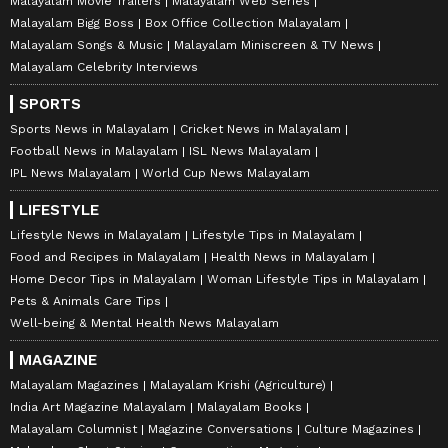
Malayalam Movie Trailers
Malayalam Web Series
Malayalam Bigg Boss
Box Office Collection Malayalam
Malayalam Songs & Music
Malayalam Miniscreen & TV News
Malayalam Celebrity Interviews
SPORTS
Sports News in Malayalam
Cricket News in Malayalam
Football News in Malayalam
ISL News Malayalam
IPL News Malayalam
World Cup News Malayalam
LIFESTYLE
Lifestyle News in Malayalam
Lifestyle Tips in Malayalam
Food and Recipes in Malayalam
Health News in Malayalam
Home Decor Tips in Malayalam
Woman Lifestyle Tips in Malayalam
Pets & Animals Care Tips
Well-being & Mental Health News Malayalam
MAGAZINE
Malayalam Magazines
Malayalam Krishi (Agriculture)
India Art Magazine Malayalam
Malayalam Books
Malayalam Columnist
Magazine Conversations
Culture Magazines