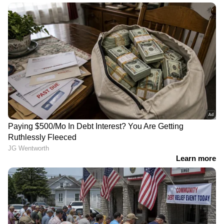
ഷെഫാലി വര്‍മ, സബിനേനി മേഘന, തായി
ഭാട്ടിയ, യഷ്ടിക ഭാട്ടിയ, ദീപ്തി ശര്‍മ, രാജേശ്വരി
ഗെയ്കവാദ്, പൂജ വസ്ത്രകര്‍, മേഘ്‌ന സിംഗ്,
രേണുക സിംഗ്, ജമീമ റോഡ്രിഗസ്, രാധ യാദവ്,
ഹര്‍ലീന്‍ ഡിയോള്‍, സ്‌നേഹ് റാണ.
LATEST VIDEOS
ഏഷ്യാനെറ്റ് ന്യൂസ് മലയാളത്തിലൂടെ
Cricket