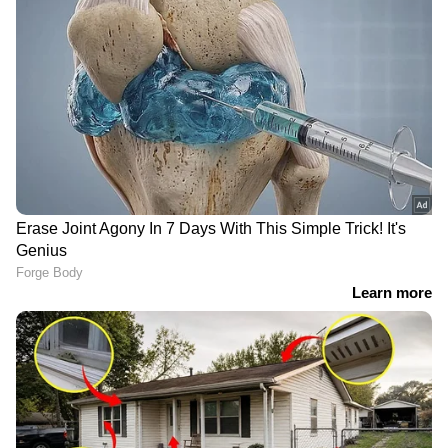
സിഎസ്‌കെയില്‍ ധോണി
സഞ്ജു സാംസണ്‍
യുഗാന്ത്യമോ? 'തല' ടീം
ശ്രദ്ധാകേന്ദ്രം; സിഎസ്‌കെ
വിടുന്നതായി ഞെട്ടിക്കുന്ന
ഇന്ന് അവസാന ലീഗ്
റിപ്പോര്‍ട്ട് പുറത്ത്
മത്സരത്തിന്, ധോണി
കളിക്കുമോ?
അഹമ്മദാബാദിൽ ഇന്ന്
ക്യാപ്റ്റൻ ഹാര്‍ദിക്
ജീവന്‍മരണ പോരാട്ടം;
തിരിച്ചെത്തി, മുംബൈ
ചെന്നൈയുടെ പ്ലേ ഓഫ്
വീണ്ടും തോറ്റു; പ്ലേ ഓഫ്
വിധി ഇന്നറിയാം,
പ്രതീക്ഷകൾ നിലനിർത്തി
വഴിമുടക്കാൻ ഗില്ലിന്‍റെ
കൊല്‍ക്കത്ത, തിളങ്ങി
ഗുജറാത്ത്
മനീഷ് പാണ്ഡെ