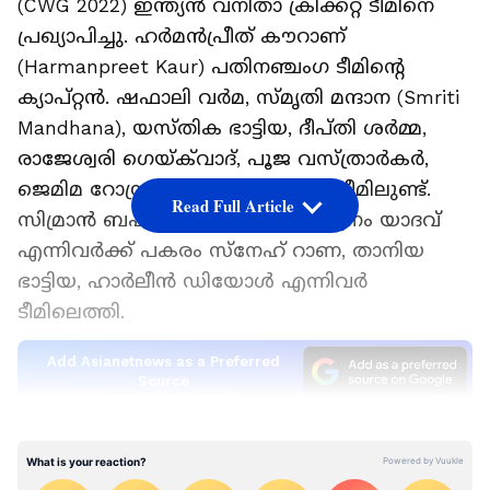
(CWG 2022) ഇന്ത്യന്‍ വനിതാ ക്രിക്കറ്റ് ടീമിനെ
പ്രഖ്യാപിച്ചു. ഹര്‍മന്‍പ്രീത് കൗറാണ്
(Harmanpreet Kaur) പതിനഞ്ചംഗ ടീമിന്റെ
ക്യാപ്റ്റന്‍. ഷഫാലി വര്‍മ, സ്മൃതി മന്ദാന (Smriti
Mandhana), യസ്തിക ഭാട്ടിയ, ദീപ്തി ശര്‍മ്മ,
രാജേശ്വരി ഗെയ്ക്‌വാദ്, പൂജ വസ്ത്രാര്‍കര്‍,
ജെമിമ റോഡ്രിഗസ് തുടങ്ങിയവര്‍ ടീമിലുണ്ട്.
Read Full Article
സിമ്രാന്‍ ബഹദൂര്‍, റിച്ച ഘോഷ്, പൂനം യാദവ്
എന്നിവര്‍ക്ക് പകരം സ്‌നേഹ് റാണ, താനിയ
ഭാട്ടിയ, ഹാര്‍ലീന്‍ ഡിയോള്‍ എന്നിവര്‍
ടീമിലെത്തി.
Add Asianetnews as a Preferred
Source
ഇന്ത്യന്‍ ക്രിക്കറ്റ് ടീം ലോക ഇലവനും
തമ്മില്‍ മത്സരം? പരിഗണനയിലെന്ന്