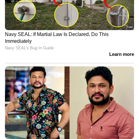
LATEST VIDEOS
ജലനിരപ്പ് കുറഞ്ഞെങ്കിലും ദുരിതം
ഒഴിയാതെ കുട്ടനാട്ടുകാര്‍; വെള്ളം
ഇറങ്ങാൻ ഇനിയും സമയമെടുക്കും
News@1PM | ഒരുമണി വാർത്ത