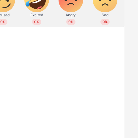
ഇന്ത്യയുയെ സാധ്യതാ ഇലവന്‍: യശസ്വി ജയ്‌സ്വാള്‍,
, വിരാട് കോലി, റിഷഭ് പന്ത് (ക്യാപ്റ്റന്‍), ധ്രുവ്
ര്‍ റെഡ്ഡി, ആകാശ് ദീപ്, മുഹമ്മദ് സിറാജ്, ജസ്പ്രിത്