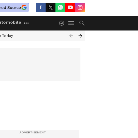
red Source
utomobile
e Today