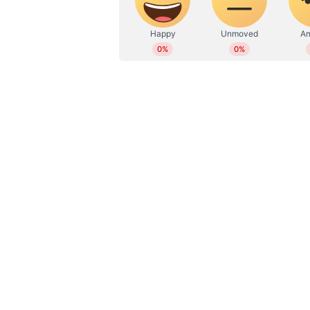
ഓസീസിനെതിരെ ആദ്യ ടെസ്റ്റിനുള്ള 
കെ എല്‍ രാഹുല്‍, ദേവ്ദത്ത് പടിക്കല്‍
ജുറല്‍, രവീന്ദ്ര ജഡേജ, നിതീഷ് കുമാ
ബുമ്ര (ക്യാപ്റ്റന്‍).