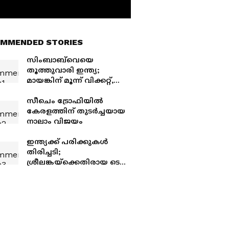
MMENDED STORIES
സിംബാബ്‌വെയെ
തൂത്തുവാരി ഇന്ത്യ;
മായങ്കിന് മൂന്ന് വിക്കറ്റ്,
അവസാന ടി20യില്‍ 35
റണ്‍സ് ജയം
സീചെം ട്രോഫിയില്‍
കേരളത്തിന് തുടര്‍ച്ചയായ
നാലാം വിജയം
ഇന്ത്യക്ക് പരിക്കുകള്‍
തിരിച്ചടി;
ശ്രീലങ്കയ്ക്കെതിരായ ടെസ്റ്റ്
പരമ്പരയ്ക്കുള്ള ടീം
പ്രഖ്യാപനം വൈകുന്നു