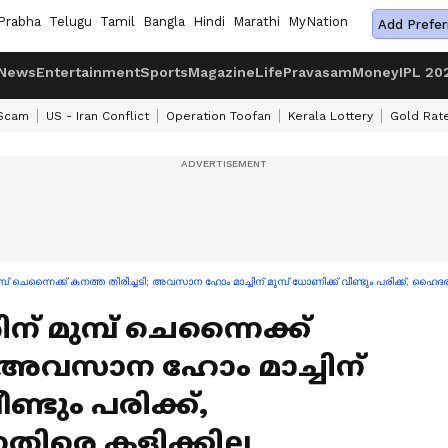
Prabha
Telugu
Tamil
Bangla
Hindi
Marathi
MyNation
Add Prefer
News
Entertainment
Sports
Magazine
Life
Pravasam
Money
IPL 20
 Scam
US - Iran Conflict
Operation Toofan
Kerala Lottery
Gold Rat
മ്പ് ചെന്നൈക്ക് കനത്ത തിരിച്ചടി; അവസാന ഹോം മാച്ചിന് മുമ്പ് ധോണിക്ക് വീണ്ടും പരിക്ക്, ഹ
് മുമ്പ് ചെന്നൈക്ക്
; അവസാന ഹോം മാച്ചിന്
ണ്ടും പരിക്ക്,
രെ കളിക്കില്ല