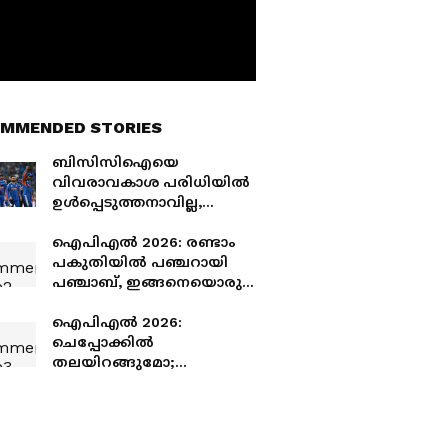
MMENDED STORIES
ബിസിസിഐയെ
വിവരാവകാശ പരിധിയിൽ
ഉൾപ്പെടുത്തനാവില്ല,
നിർണായക വിധിയുമായി
ഇൻഫർമേഷൻ കമ്മീഷൻ
ഐപിഎല്‍ 2026: രണ്ടാം
പകുതിയില്‍ പഞ്ചറായി
പഞ്ചാബ്, ഇങ്ങനെയൊരു
തോല്‍വി ആദ്യമോ?
ഐപിഎല്‍ 2026:
ചെപ്പോക്കില്‍
തലയിറങ്ങുമോ;
ധോണിക്കായി ഗ്യാലറികള്‍
കാത്തിരിക്കുന്നു