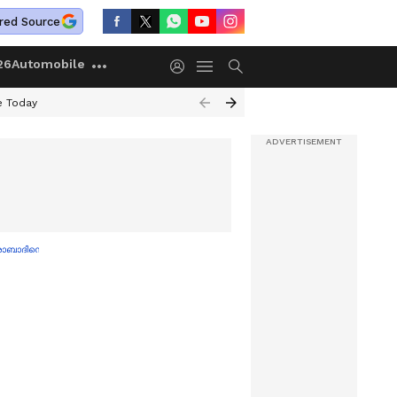
red Source
26
Automobile
e Today
ൈദരാബാദിനെതിരെ കളിക്കില്ല