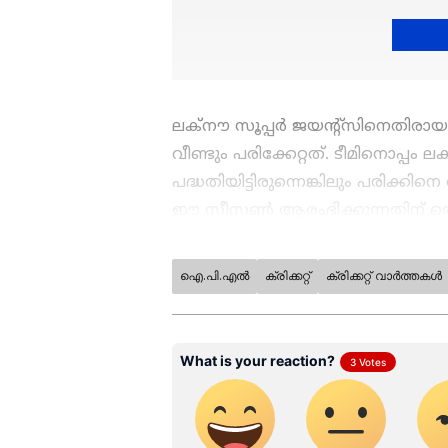
ലക്നൗ സൂപ്പർ ജയന്‍റ്സിനെതിരായ 
വീണ്ടും പരിക്കേറ്റത്. ടീമിനൊപ്പ
പദ്ധതിയിട്ടിരുന്നെങ്കിലും പരിക്ക
ഈ സീസൺ ആരംഭിക്കുന്നതിന് തൊട്ടു
തുടർന്ന് ധോണിക്ക് ആദ്യ രണ്ടാഴ്
പരിക്കിൽ നിന്നുള്ള മോചനം വൈകിയ
ഐ.പി.എൽ
ക്രിക്കറ്റ്
ക്രിക്കറ്റ് വാർത്തകൾ
വിന്നിംഗ് കോമ്പിനേഷൻ മാറ്റേണ്ടത
നീട്ടിക്കൊണ്ടുപോയി.
ചെപ്പോക്കിൽ ചെന്നൈയുടെ ഈ 
ധോണി ആദ്യ ഇലവനിൽ തിരിച്ചെത്ത
ഇന്നലെ നടന്ന പരിശീലന സെഷനിൽ താ