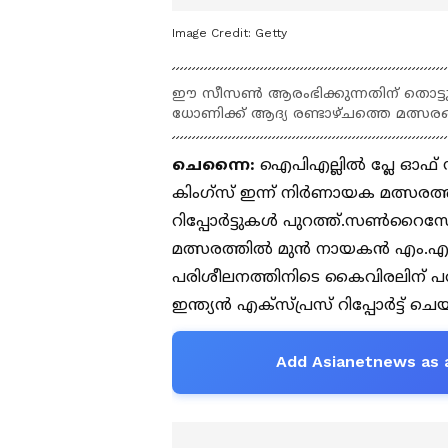
Image Credit:
Getty
ഈ സീസൺ ആരംഭിക്കുന്നതിന് തൊട്ടുമുമ
ധോണിക്ക് ആദ്യ രണ്ടാഴ്ചത്തെ മത്സരങ
ചെന്നൈ:
ഐപിഎല്ലിൽ പ്ലേ ഓഫ്
കിംഗ്സ് ഇന്ന് നിർണായക മത്സരത
റിപ്പോര്‍ട്ടുകള്‍ പുറത്ത്.സൺറ
മത്സരത്തിൽ മുൻ നായകൻ എം.എസ്
പരിശീലനത്തിനിടെ കൈവിരലിന് പരി
ഇന്ത്യൻ എക്സ്പ്രസ് റിപ്പോർട്ട് ചെയ
Add Asianetnews as 