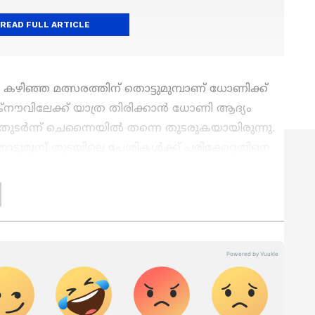
READ FULL ARTICLE
കഴിഞ്ഞ മത്സരത്തിന് തൊട്ടുമുമ്പാണ് ധോണിക്ക്
ം ലക്നൗവിലേക്ക് യാത്ര തിരിക്കാൻ ധോണി ആദ്യം
ിനെ തുടർന്ന് ചെന്നൈയിൽ തന്നെ തുടരുകയായിരുന്നു.
മുമ്പ് തുടയിലെ പേശികള്‍ക്ക് പരിക്കേറ്റതിനെ
ചത്തെ മത്സരങ്ങൾ പൂർണ്ണമായും നഷ്ടമായിരുന്നു.
തും, മികച്ച ഫോമിലുള്ള ചെന്നൈ ടീമിന്‍റെ
ില്ലെന്ന ധോണിയുടെ തീരുമാനവും തിരിച്ചുവരവ്
സീസണിലെ അവസാന ഹോം മത്സരമായ ഇന്ന്
ുമെന്ന വലിയ പ്രതീക്ഷയിലായിരുന്നു ആരാധകർ.
രം പങ്കെടുത്തിരുന്നെങ്കിലും,