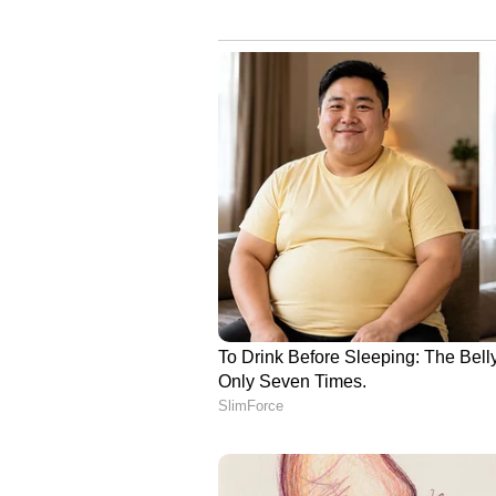
ഏഷ്യാനെറ്റ് ന്യൂസ് മലയാളത്
പ്രിയ ക്രിക്കറ്റ്ടീ മുകളു
മത്സരം കഴിഞ്ഞുള്ള വിശകല
Malayalam
മലയാളത്തിൽ തന്
ABOUT THE AUTHOR
Gopalakrishnan C
GC
ഏഷ്യാനെറ്റ് ന്യൂസ് ഓണ്‍ലൈനില്‍
അസിസ്റ്റന്‍റ് എഡിറ്ററും സ്പ
നിന്ന് പത്രപ്രവര്‍ത്തനത്തില്‍
എന്‍റര്‍ടെയ്ൻമെന്‍റ് വിഷയങ്ങള
ക്രിക്കറ്റ്, ഫുട്ബോള്‍ ലോകക
തെരഞ്ഞെടുപ്പുകള്‍, സ്കൂള്‍
ഇവന്‍റുകള്‍ ഏഷ്യാനെറ്റ് ന്യൂസ
ദീപിക, മംഗളം, മനോരമ ദിനപത്