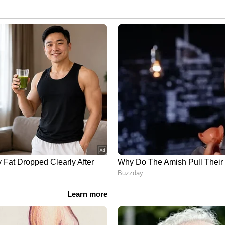
തിലൂടെ
Cricket News
അറിയൂ. നിങ്ങളുടെ
ടെ പ്രകടനങ്ങൾ, ആവേശകരമായ നിമിഷങ്ങൾ,
നങ്ങൾ — എല്ലാം ഇപ്പോൾ
Asianet News
നെ!
 2012 മുതല്‍ പ്രവര്‍ത്തിക്കുന്നു. നിലവില്‍ സീനിയര്‍
ോർട്സ് ലീഡുമാണ്. 2004ൽ കേരള മീഡിയ അക്കാദമിയില്‍
 ബിരാദനന്തര ബിരുദ ഡിപ്ലോമ. സ്പോര്‍ട്സ്,
ില്‍ എഴുതുന്നു. 20 വര്‍ഷമായി മാധ്യമപ്രവര്‍ത്തകൻ.
പ്പുകൾ, ഒളിംപിക്സ് , ലോക്സഭാ, നിയമസഭാ
 കലോത്സവും കായികമേളകള്‍ ഉള്‍പ്പെടെയുള്ള
് ഓണ്‍ലൈനിനുവേണ്ടി ലീഡ് ചെയ്തു. പ്രിന്‍റ് മീഡിയയില്‍
രങ്ങളിലും ഡിജിറ്റൽ മീഡിയയില്‍ യാഹു, വെബ്ദുനിയ,