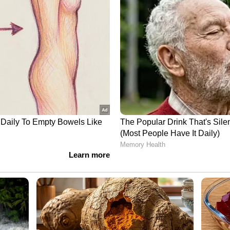
്ചു. ഇ മെയില്‍: gopalakrishnan@asianetnews.in