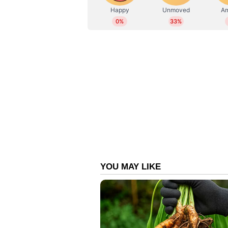
മത്സരത്തിനിറങ്ങാൻ താൻ 100% ഫിറ്
ഇംപാക്ട് പ്ലെയറായും ധോണി ഇന്ന് ക
താരം മത്സരത്തിൽ കളിക്കില്ലെങ്കി
സ്റ്റേഡിയത്തിൽ ഉണ്ടാകുമെന്നാണ് റ
ആരാധകർക്കായി ചെന്നൈ ടീം നടത്ത
honour) ധോണി പങ്കാളിയാകും. ത