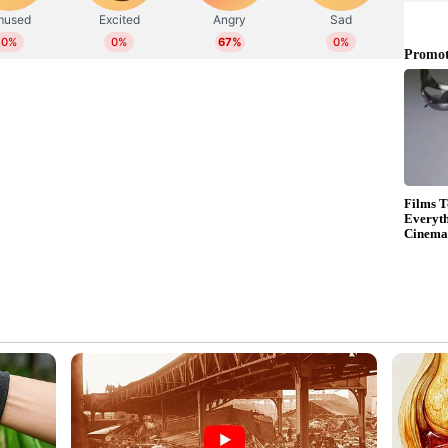
റല്ലെന്ന് ധോണി തന്നെ തീരുമാനിക്കുകയായിരുന്നു.
ളിക്കില്ലെന്നാണ് വിവരം.
ലും ഇന്ന് ചെപ്പോക്കിലെ എം.എ ചിദംബരം
ിപ്പോർട്ടുകൾ വ്യക്തമാക്കുന്നത്. മത്സരശേഷം
ുന്ന പരമ്പരാഗത നന്ദി പ്രകടനത്തിൽ (Lap of
ന്‍റെ കരിയറിലെ അവസാന ടി20 മത്സരം