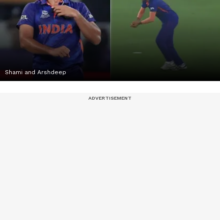
Shami and Arshdeep