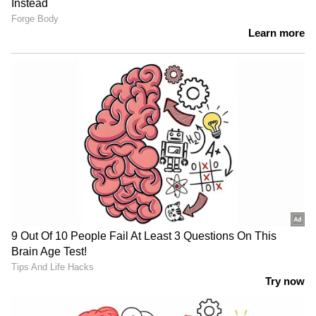
മറ്റു ജോലിയൊന്നുമില്ല. താരങ്ങള്‍ മികച്ച
പ്രകടനം പുറത്തെടുക്കുമ്പോള്‍ അവരാരും
പറയില്ല, നന്നായി കളിച്ചുവെന്ന്. അര്‍ഷ്ദീപ്
അനുഭവിച്ച പ്രയാസം, കഴിഞ്ഞ ലോകകപ്പില്‍
പാകിസ്ഥാനെതിരായ മത്സരത്തിന് ശേഷം
ഞാനും അനുഭവിച്ചു. എന്നാല്‍ രാജ്യം മുഴുവന്‍
എനിക്കൊപ്പം നിന്നു. എനിക്ക് അര്‍ഷ്ദീപിന്
ഒന്നും മാത്രമെ പറയാനുള്ളു. കഴിവുള്ള
താരമാണ് നിങ്ങള്‍, ഇതിലൊന്നും തളരരുത്. ''
ഷമി പറഞ്ഞു.