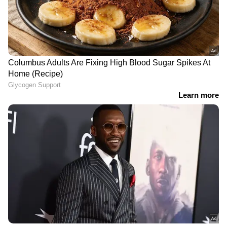
DOWNLOAD APP
ഏഷ്യാനെറ്റ് ന്യൂസ് മലയാളത്തിലൂടെ
Cricket
News
അറിയൂ. നിങ്ങളുടെ പ്രിയ ക്രിക്കറ്റ്ടീ
മുകളുടെ പ്രകടനങ്ങൾ, ആവേശകരമായ
നിമിഷങ്ങൾ, മത്സരം കഴിഞ്ഞുള്ള
വിശകലനങ്ങൾ — എല്ലാം ഇപ്പോൾ
Asianet
News Malayalam
മലയാളത്തിൽ തന്നെ!