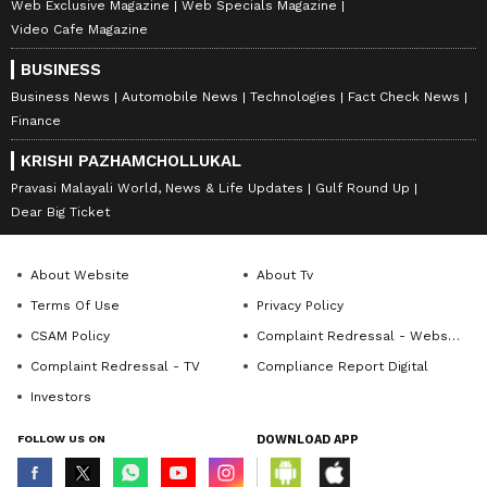
Web Exclusive Magazine
Web Specials Magazine
Video Cafe Magazine
BUSINESS
Business News
Automobile News
Technologies
Fact Check News
Finance
KRISHI PAZHAMCHOLLUKAL
Pravasi Malayali World, News & Life Updates
Gulf Round Up
Dear Big Ticket
About Website
About Tv
Terms Of Use
Privacy Policy
CSAM Policy
Complaint Redressal - Website
Complaint Redressal - TV
Compliance Report Digital
Investors
FOLLOW US ON
DOWNLOAD APP