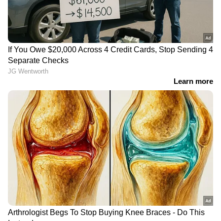
വെള്ളക്കെട്ട്
കെ എസ് ഇ ബി ഒറ്റത്തവണ
കുടിശിക തീർപ്പാക്കൽ പദ്ധതി
നിലവിൽ വന്നു; ഇന്ന്
അറിയേണ്ടതെല്ലാം
നേരത്തെ, ദേശീയ മാധ്യമത്തോട്
സംസാരിച്ചപ്പോഴും ഷമി പിന്തുണ
അറിയിച്ചിരുന്നു. അര്‍ഷ്ദീപിന്റെ അവസ്ഥ
തനിക്ക് മനസിലാവുമെന്നാണ് ഷമി പറയുന്നത്.
''വിമര്‍ശകരായ ആളുകള്‍ ജീവിക്കുന്നത് തന്നെ
നമ്മളെ പരിഹസിക്കാന്‍ വേണ്ടിയാണ്. അവര്‍ക്ക്