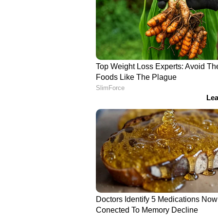
അൻഷുൽ കംബോജും (21 വിക്കറ്റ്) 1
വെറും 4 വിക്കറ്റുകൾ മാത്രം നേടി
ടീമിലിടം ലഭിക്കാതിരിക്കാന്‍ കാര
ഐപിഎൽ 2026 പ്രകടനത്തിന്റെ 
രജിത് പടിദാർ (ക്യാപ്റ്റൻ), വൈ
(വിക്കറ്റ് കീപ്പർ), ശ്രേയസ് അയ്യർ,
കുമാർ റെഡ്ഡി, ക്രുനാൽ പാണ്ഡ്യ, 
സിറാജ്, അൻഷുൽ കംബോജ്, വരുൺ
ഏഷ്യാനെറ്റ് ന്യൂസ് ലൈവ് കാണാ