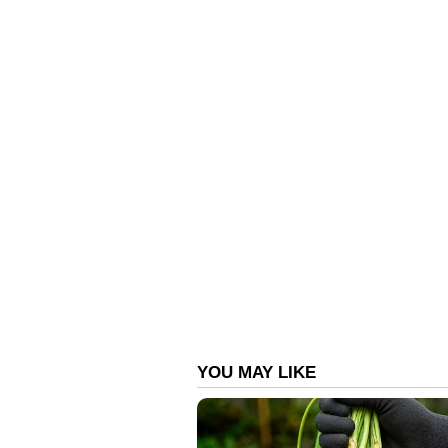
സീസണില്‍ നിരാശപ്പെടുത്ത ഹാർദിക
റൗണ്ടറായി ഹൈദരാബദിന്‍റെ നിതീഷ് കു
നേടുമ്പോള്‍ സ്പിൻ ഓൾറൗണ്ടറായി
പാണ്ഡ്യ (226 റൺസ്, 14 വിക്കറ്റ്)
ഭുവനേശ്വർ കുമാറാണ്. ഐപിഎല്ലില്
ഇന്ത്യൻ പേസറായി ഭുവി മാറിയിരുന്ന
സിറാജാവും (19 വിക്കറ്റ്) ഭുവിയുടെ
മധ്യ ഓവറുകളിലെ കളി നിയന്ത്രിക്കാ
വിക്കറ്റ്) ബാക്ക് അപ്പ് വിക്കറ്റ് ക
(515 റണ്‍സ്) സഞ്ജുവിന് പകരം 12 
ഗുജറാത്ത് നായകന്‍ ശുഭ്മാന്‍ ഗില്ലു
റൗണ്ടറായി വാഷിംഗ്ടണ്‍ സുന്ദറും