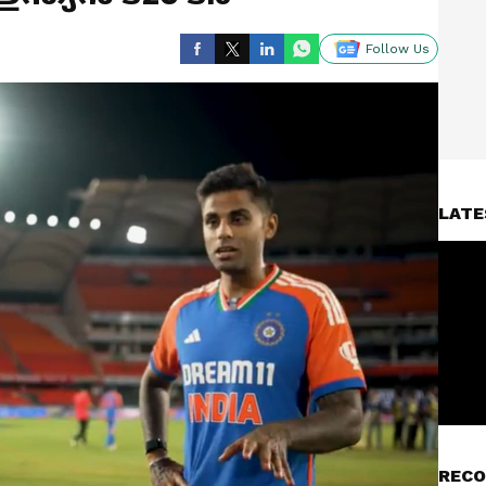
Follow Us
LATE
RECO