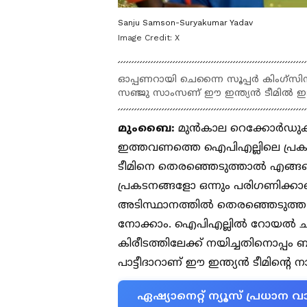
Sanju Samson-Suryakumar Yadav
Image Credit:
X
ഓപ്പണറായി ചെന്നൈ സൂപ്പര്‍ കിംഗ്സി
സഞ്ജു സാംസണ് ഈ ഇന്ത്യൻ ടീമില്‍ 
മുംബൈ:
മുൻകാല റെക്കോർഡുകളും 
ഇത്തവണത്തെ ഐപിഎല്ലിലെ പ്രകടന
ടീമിനെ തെരഞ്ഞെടുത്താൽ എങ്ങന
പ്രകടനങ്ങളോ ഒന്നും പരിഗണിക്കാത
അടിസ്ഥാനത്തില്‍ തെരഞ്ഞെടുത്ത 
നോക്കാം. ഐപിഎല്ലില്‍ റോയല്‍ ച
കിരീടത്തിലേക്ക് നയിച്ചതിനൊപ്പം 
പാട്ടീദാറാണ് ഈ ഇന്ത്യൻ ടീമിന്‍റ
ഏഷ്യാനെറ്റ് ന്യൂസ് പ്രധാ