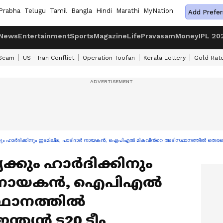
Prabha
Telugu
Tamil
Bangla
Hindi
Marathi
MyNation
Add Prefer
News
Entertainment
Sports
Magazine
Life
Pravasam
Money
IPL 20
 Scam
US - Iran Conflict
Operation Toofan
Kerala Lottery
Gold Rat
കും ഹാർദിക്കിനും ഇടമില്ല, പാടിദാർ നായകൻ, ഐപിഎൽ മികവിന്‍റെ അടിസ്ഥാനത്തില്‍ തെരഞ്
ക്കും ഹാർദിക്കിനും
ദാർ നായകൻ, ഐപിഎൽ
ഥാനത്തില്‍
്ത്യൻ ട20 ടീം