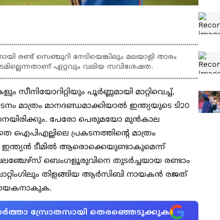
നായി രണ്ട് സെഞ്ചുറി നേടിയെങ്കിലും മലയാളി താരം
ഇടമില്ലെന്നതാണ് ഏറ്റവും വലിയ സവിശേഷത.
സീനിയോറിറ്റിയും പൂർണ്ണമായി മാറ്റിവെച്ച്,
ം മാത്രം മാനദണ്ഡമാക്കിയാൽ ഇന്ത്യയുടെ ടി20
െയിരിക്കും. പേരോ പെരുമയോ മുന്‍കാല
െ ഐപിഎല്ലിലെ പ്രകടനത്തിന്‍റെ മാത്രം
ഇന്ത്യൻ ടീമില്‍ ആരൊക്കെയുണ്ടാകുമെന്ന്
ലഞ്ചേഴ്സ് ബെംഗളൂരുവിനെ തുടര്‍ച്ചയായ രണ്ടാം
ബാറ്റിംഗിലും തിളങ്ങിയ ആര്‍സിബി നായകന്‍ രജത്
െ നായകനാകുക.
ന വാർത്താ സ്രോതസായി തെരഞ്ഞെടുക്കുക