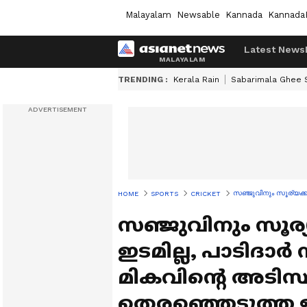
Malayalam
Newsable
Kannada
Kannada
Latest News
TRENDING :
Kerala Rain
Sabarimala Ghee
സഞ്ജുവിനും സൂര്യക്
HOME
SPORTS
CRICKET
സഞ്ജുവിനും സൂര്യ
ഇടമില്ല, പാടി
മികവിന്‍റെ അടിസ്
തെരഞ്ഞെടുത്ത ഇന