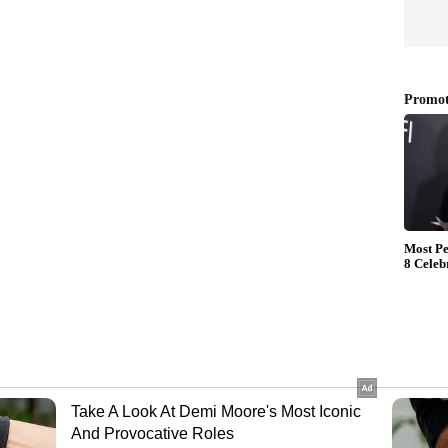
്കിന് (206 റൺസ്, 4 വിക്കറ്റ്), പകരം പേസ് ഓൾ
മാര്‍ റെഡ്ഡി(302 റൺസ്, 8 വിക്കറ്റ്) ടീമിലിടം
 വാഷിംഗ്ടൺ സുന്ദറിനെ മറികടന്ന് ക്രുനാൽ
 ടീമിലെത്തും. പേസ് നിരയെ നയിക്കുക വെറ്ററൻ താരം
‍ 28 വിക്കറ്റുകളുമായി സീസണിലെ ഏറ്റവും മികച്ച
ു. പവർപ്ലേയിലെ മികവ് കാട്ടിയ മുഹമ്മദ്
 ബൗളിംഗ് പങ്കാളി.
നായി മിസ്റ്ററി സ്പിന്നർ വരുൺ ചക്രവർത്തിയും(11
ീപ്പറായി രാജസ്ഥാനുവേണ്ടി തിളങ്ങിയ ധ്രുവ് ജുറെലും
അംഗ ടീമിലെത്തും. ബാക്ക് അപ്പ് ഓപ്പണറായി
ം(732) റണ്‍സ്) ബാക്ക് അപ്പ് സ്പിന്‍ ഓള്‍
 പേസ് ബാക്കപ്പായി ചെന്നൈക്കായി തിളങ്ങിയ