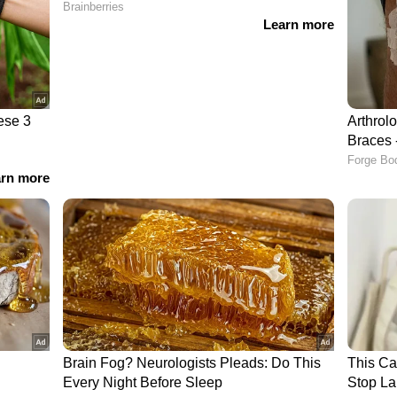
5 അംഗ ടീമിലെത്തും. 13 മത്സരങ്ങളിൽ നിന്ന്
യതാണ് ബുംറയ്ക്ക് ബാക്ക് അപ്പ് പേസറായിപ്പോലും
ണമായത്.
അടിസ്ഥാനത്തിലുള്ള 15 അംഗ ഇന്ത്യൻ ടീം:
ഭവ് സൂര്യവംശി, അഭിഷേക് ശർമ്മ, ഇഷാൻ കിഷൻ
 ശുഭ്മാൻ ഗിൽ, ധ്രുവ് ജുറെൽ, റിങ്കു സിംഗ്, നിതീഷ്
അക്സർ പട്ടേൽ, ഭുവനേശ്വർ കുമാർ, മുഹമ്മദ്
 ചക്രവർത്തി.
ന്‍ ഇവിടെ ക്ലിക് ചെയ്യുക