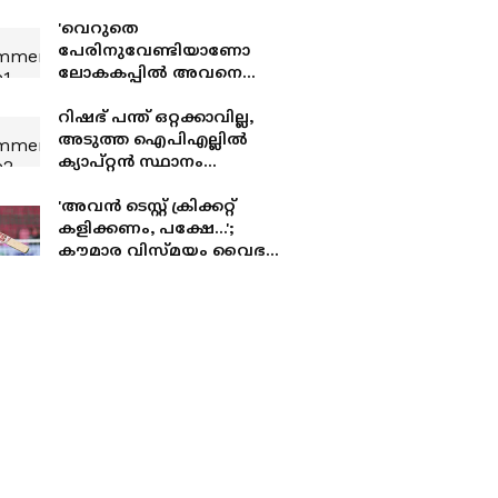
'വെറുതെ
പേരിനുവേണ്ടിയാണോ
ലോകകപ്പിൽ അവനെ
വൈസ്
ക്യാപറ്റനാക്കിയത്?';
റിഷഭ് പന്ത് ഒറ്റക്കാവില്ല,
സെലക്ടർമാര്‍ക്കെതിരെ
അടുത്ത ഐപിഎല്ലില്‍
തുറന്നടിച്ച് വസീം ജാഫർ
ക്യാപ്റ്റൻ സ്ഥാനം
തെറിക്കാൻ സാധ്യതയുള്ള
4 വമ്പൻ താരങ്ങള്‍
'അവൻ ടെസ്റ്റ് ക്രിക്കറ്റ്
കളിക്കണം, പക്ഷേ...';
കൗമാര വിസ്മയം വൈഭവ്
സൂര്യവംശിയെക്കുറിച്ച്
മനസ്സ് തുറന്ന് അശ്വിൻ