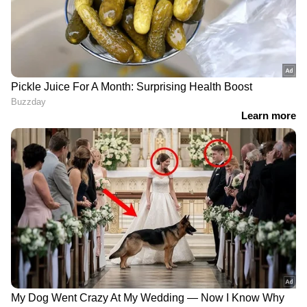
ദില്ലി പ്രതിഷേധത്തിൽ അമിത്
ഷായുടെ മറുപടി കിട്ടാതെ
പ്രതിഷേധം അവസാനിപ്പിക്കില്ലെന്ന്
പ്രതിപക്ഷം
അഭിമന്യു വധക്കേസ്
പ്രതികൾക്കെതിരെ നിലപാട്
കടുപ്പിച്ച് കോടതി; പ്രതികൾ നേരിട്ട്
ഹാജരാകണം | Abhimanyu