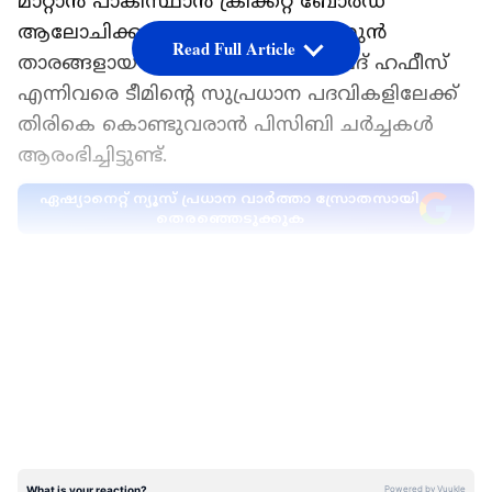
മാറ്റാന്‍ പാകിസ്ഥാന്‍ ക്രിക്കറ്റ് ബോര്‍ഡ്
ആലോചിക്കുന്നതായാണ് വിവരം. മുന്‍
Read Full Article
താരങ്ങളായ യൂനിസ് ഖാന്‍, മുഹമ്മദ് ഹഫീസ്
എന്നിവരെ ടീമിന്റെ സുപ്രധാന പദവികളിലേക്ക്
തിരികെ കൊണ്ടുവരാന്‍ പിസിബി ചര്‍ച്ചകള്‍
ആരംഭിച്ചിട്ടുണ്ട്.
ഏഷ്യാനെറ്റ് ന്യൂസ് പ്രധാന വാർത്താ സ്രോതസായി
തെരഞ്ഞെടുക്കുക
പരിശീലക സ്ഥാനത്ത് മാറ്റം
LATEST VIDEOS
നിലവിലെ പരിശീലകന്‍ സര്‍ഫറാസ്
അഹമ്മദിനെ മാറ്റി പകരം യൂനിസ് ഖാനെ
നിയമിക്കാനാണ് ബോര്‍ഡിന്റെ നീക്കം.
സര്‍ഫറാസിനെ ദേശീയ അണ്ടര്‍-19, എ
ടീമുകളുടെ ചുമതലയിലേക്ക് തിരികെ
വിടാനാണ് പിസിബി ചെയര്‍മാന്‍ മൊഹ്‌സിന്‍