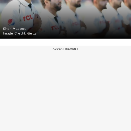
Shan Masood
Image Credit:
Getty