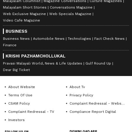
Malayalam Columnist
Magazine Conversations
Culture Magazines
Malayalam Short Stories
Conversations Magazine
Web Exclusive Magazine
Web Specials Magazine
Video Cafe Magazine
BUSINESS
Business News
Automobile News
Technologies
Fact Check News
Finance
KRISHI PAZHAMCHOLLUKAL
Pravasi Malayali World, News & Life Updates
Gulf Round Up
Dear Big Ticket
About Website
About Tv
Terms Of Use
Privacy Policy
CSAM Policy
Complaint Redressal - Website
Complaint Redressal - TV
Compliance Report Digital
Investors
FOLLOW US ON
DOWNLOAD APP