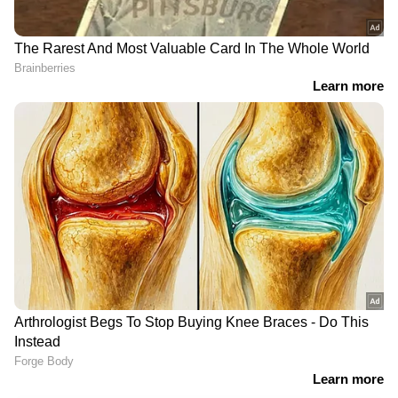
'മാനവ് സുതര്‍ ഇന്ത്യന്‍
'ആരുടെയും നിഴലില്‍
ക്രിക്കറ്റിന്റെ ഭാവി
ഒതുങ്ങാന്‍ ഞാനില്ല'; നയം
വാഗ്ദാനം': വാനോളം
വ്യക്തമാക്കി ശ്രേയസ്
വാഴ്ത്തി വാഷിംഗ്ടണ്‍
അയ്യര്‍
സുന്ദര്‍
ഇന്ത്യക്കെതിരെ
മാനവ് സുതറിന് മൂന്ന്