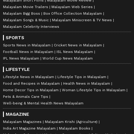
Malayalam Short Films
Malayalam Movie Review
Malayalam Movie Trailers
Malayalam Web Series
Malayalam Bigg Boss
Box Office Collection Malayalam
Malayalam Songs & Music
Malayalam Miniscreen & TV News
Malayalam Celebrity Interviews
SPORTS
Sports News in Malayalam
Cricket News in Malayalam
Football News in Malayalam
ISL News Malayalam
IPL News Malayalam
World Cup News Malayalam
LIFESTYLE
Lifestyle News in Malayalam
Lifestyle Tips in Malayalam
Food and Recipes in Malayalam
Health News in Malayalam
Home Decor Tips in Malayalam
Woman Lifestyle Tips in Malayalam
Pets & Animals Care Tips
Well-being & Mental Health News Malayalam
MAGAZINE
Malayalam Magazines
Malayalam Krishi (Agriculture)
India Art Magazine Malayalam
Malayalam Books