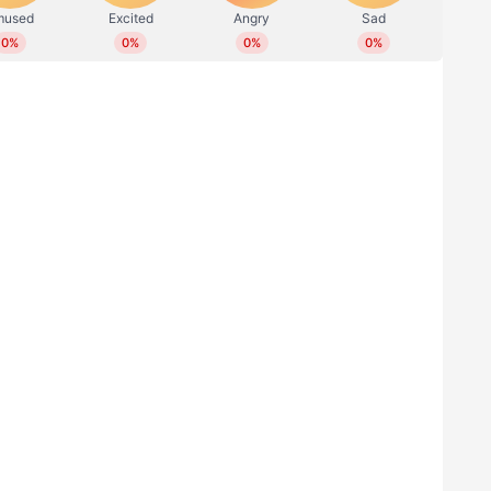
 ചെറിയ ആശങ്കയുള്ളത്. ദീപക് ചാഹറും മുകേഷ്
ആക്രമണത്തെ നയിക്കാനെത്തുക. കിവീസ് താരം
ി പ്ലേയിംഗ് ഇലവനില്‍ കളിക്കും. ബെന്‍ സ്റ്റോക്സ്
െറിയില്ലെങ്കിലും ശിവം ദുബെ, രവീന്ദ്ര ജഡേജ,
ൗണ്ട് മികവ് ചെന്നൈക്ക് തുണയാവും.
താ ടീം
്‌വാദ്, അമ്പാട്ടി റായിഡു, മൊയീൻ അലി,