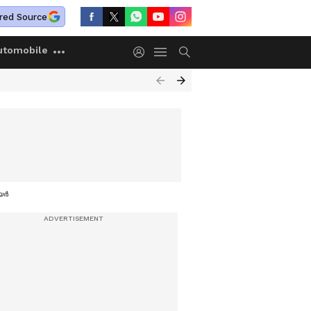
red Source
utomobile
ര്‍