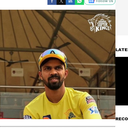
Follow Us
LATE
RECO