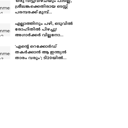
'ഒരു വിട്ടുവീഴ്ചയും പാടില്ല',
ശ്രീലങ്കക്കെതിരായ ടെസ്റ്റ്
പരമ്പരക്ക് മുമ്പ്
കളിക്കാര്‍ക്ക്
മുന്നറിയിപ്പുമായി ഗൗതം
എല്ലാത്തിനും പഴി, ഒടുവില്‍
ഗംഭീർ
രോഹിതില്‍ പിഴച്ചു!
അഗാര്‍ക്കർ വില്ലനോ
അതോ വിപ്ലവകാരിയോ?
'എന്‍റെ റെക്കോർഡ്
തകർക്കാൻ ആ ഇന്ത്യൻ
താരം വരും'; ടി20യിൽ
ചരിത്രമെഴുതിയതിന്
പിന്നാലെ ബട്‌ലർ