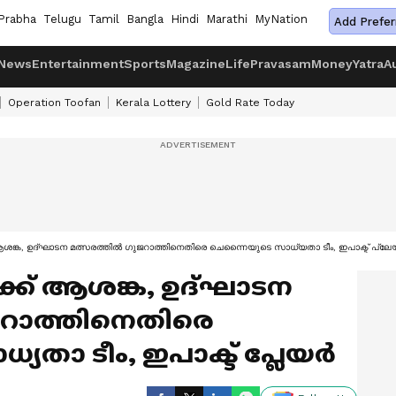
Prabha
Telugu
Tamil
Bangla
Hindi
Marathi
MyNation
Add Prefer
News
Entertainment
Sports
Magazine
Life
Pravasam
Money
Yatra
A
Operation Toofan
Kerala Lottery
Gold Rate Today
ങ്ക, ഉദ്ഘാടന മത്സരത്തില്‍ ഗുജറാത്തിനെതിരെ ചെന്നൈയുടെ സാധ്യതാ ടീം, ഇപാക്ട് പ്ലേയ
ക് ആശങ്ക, ഉദ്ഘാടന
ുജറാത്തിനെതിരെ
താ ടീം, ഇപാക്ട് പ്ലേയര്‍