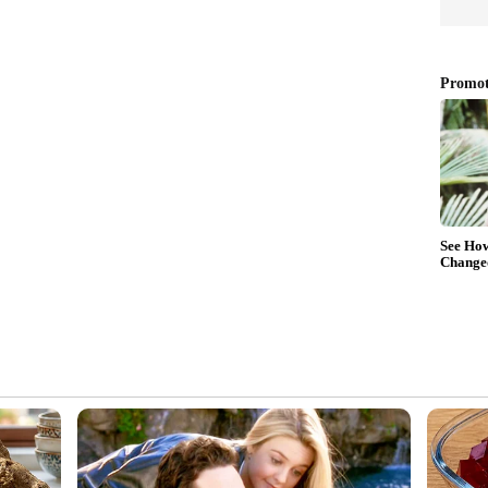
ംഎസ് ധോണി , രവീന്ദ്ര ജഡേജ, ദീപക് ചാഹർ,
 ഇംപാക്ട് പ്ലേയര്‍ രീതി അനുസരിച്ച് നാല്
ംപാക്ട് പ്ലേയറായി തെരഞ്ഞെടുക്കേണ്ടതുണ്ട്.
്കാരന് പകരക്കാരനായി ഗ്രൗണ്ടിലിറങ്ങുക.
്, നിഷാന്ത് സിന്ധു, രാജ്‌വർധൻ ഹംഗാരേക്കർ
 ഇംപാക്ട് പ്ലേയറാകുക.