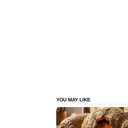
ബെൻ സ്റ്റോക്‌സ്, ശിവം ദുബെ, എ
മുകേഷ് ചൗധരി, മിച്ചൽ സാന്‍റ്നർ.
ഇംപാക്ട് പ്ലേയര്‍
ഇത്തവണ ഐപിഎല്ലില്‍ നടപ്പാക്കുന്ന
കളിക്കാരെ ടോസ് സമയത്ത് തന്നെ ഇ
ഇവരിലൊരാളാകും ഏതെങ്കിലും കളിക
അജിങ്ക്യാ രഹാനെ, ഷെയ്ക്ഖ് റഷീദ
എന്നിവരിലൊരാളാകും ചെന്നൈയുടെ