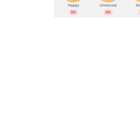
ബൗളിംഗ് നിരയിലാണ് ചെന്നൈക്ക്
ചൗധരിയുമാകും ടീമിന്‍റെ പേസ് 
മിച്ചല്‍ സാന്‍റനര്‍ കൂടി സ്പിന്നറായ
സീസണിലെ ആദ്യ മത്സരങ്ങളില്‍ പന്ത
മൊയീന്‍ അലി എന്നിവരുടെ ഓള്‍ റ
ചെന്നൈ സൂപ്പര്‍ കിംഗ്സ് സാധ്യ
ഡെവോൺ കോൺവേ, റുതുരാജ് ഗെയ്‌ക