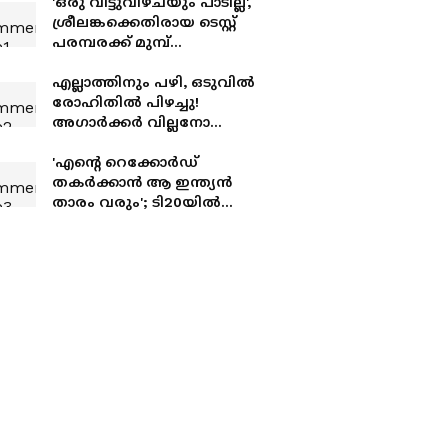
'ഒരു വിട്ടുവീഴ്ചയും പാടില്ല',
ശ്രീലങ്കക്കെതിരായ ടെസ്റ്റ്
പരമ്പരക്ക് മുമ്പ്
കളിക്കാര്‍ക്ക്
മുന്നറിയിപ്പുമായി ഗൗതം
എല്ലാത്തിനും പഴി, ഒടുവില്‍
ഗംഭീർ
രോഹിതില്‍ പിഴച്ചു!
അഗാര്‍ക്കർ വില്ലനോ
അതോ വിപ്ലവകാരിയോ?
'എന്‍റെ റെക്കോർഡ്
തകർക്കാൻ ആ ഇന്ത്യൻ
താരം വരും'; ടി20യിൽ
ചരിത്രമെഴുതിയതിന്
പിന്നാലെ ബട്‌ലർ