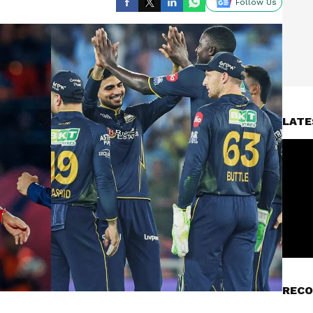
Follow Us
LATE
RECO