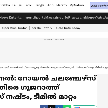
Prabha
Telugu
Tamil
Bangla
Hindi
Marathi
MyNation
Add Prefer
News
Entertainment
Sports
Magazine
Life
Pravasam
Money
Yatra
A
Operation Toofan
Kerala Lottery
Gold Rate Today
ല്‍ ചലഞ്ചേഴ്‌സ് ബെംഗളൂരുവിനെതിരെ ഗുജറാത്ത് ടൈറ്റന്‍സിന് ടോസ് നഷ്ടം, ടീമില്‍ മാറ്റം
‍: റോയല്‍ ചലഞ്ചേഴ്‌സ്
ിരെ ഗുജറാത്ത്
നഷ്ടം, ടീമില്‍ മാറ്റം