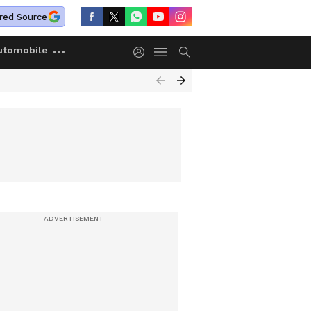
red Source
utomobile