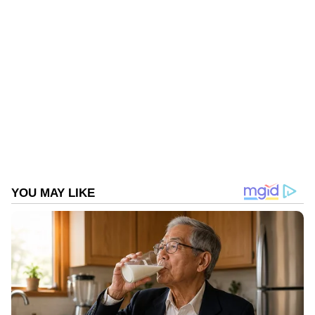
വിശകലനങ്ങൾ — എല്ലാം ഇപ്പോൾ
Asianet
മുതല്‍ ഒക്ടോബര്‍ 3 വരെയാണ് നടക്കുന്നത്.
News Malayalam
മലയാളത്തിൽ തന്നെ!
ABOUT THE AUTHOR
അതേസമയം, 2028-ലെ ഒളിമ്പിക്‌സും അടുത്ത
Web Desk
WD
ടി20 ലോകകപ്പും ലക്ഷ്യമിട്ടുള്ള
ബിസിസിഐയുടെ ഭാവി പദ്ധതികളില്‍
സൂര്യകുമാര്‍ യാദവ് ഇനി ഉള്‍പ്പെടാന്‍
സഞ്ജു സാംസൺ
വൈഭവ് സൂര്യവംശി
സാധ്യതയില്ലെന്നാണ് സൂചന.
Follow Us
അതുകൊണ്ടുതന്നെയാണ് ഏഷ്യന്‍ ഗെയിംസ്
സാധ്യത പട്ടികയില്‍ നിന്ന് അദ്ദേഹം ഒടുവില്‍
പുറത്തായത്. ഏഷ്യന്‍ ഗെയിംസ് ടീമിന്റെ
നായകസ്ഥാനത്തേക്ക് ശ്രേയസ് അയ്യര്‍, സഞ്ജു
സാംസണ്‍, തിലക് വര്‍മ എന്നിവരുടെ
പേരുകളാണ് നിലവില്‍ പരിഗണനയിലുള്ളത്.