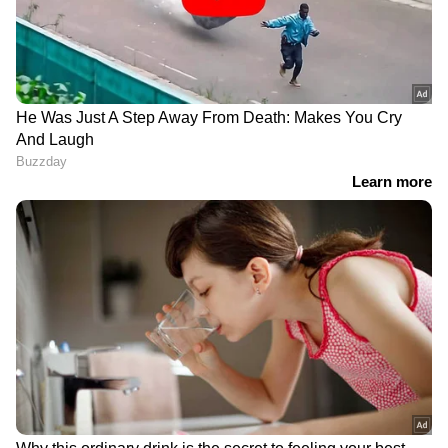
DOWNLOAD APP
ഏഷ്യാനെറ്റ് ന്യൂസ് മലയാളത്തിലൂടെ
Cricket
News
അറിയൂ. നിങ്ങളുടെ പ്രിയ ക്രിക്കറ്റ്ടീ
മുകളുടെ പ്രകടനങ്ങൾ, ആവേശകരമായ
നിമിഷങ്ങൾ, മത്സരം കഴിഞ്ഞുള്ള
വിശകലനങ്ങൾ — എല്ലാം ഇപ്പോൾ
Asianet
News Malayalam
മലയാളത്തിൽ തന്നെ!