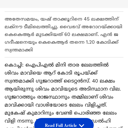
അതേസമയം, യഷ് താക്കൂറിനെ 45 ലക്ഷത്തിന്
ലക്നൗ ടീമിലെത്തിച്ചു. വൈഭവ് അറോറയ്ക്കായി
കെകെആർ മുടക്കിയത് 60 ലക്ഷമാണ്. എൻ ജ​
ഗദീഷനെയും കെകെആർ തന്നെ 1.20 കോടിക്ക്
സ്വന്തമാക്കി
കൊച്ചി: ഐപിഎൽ മിനി താര ലേലത്തിൽ
ശിവം മാവിയെ ആറ് കോടി രൂപയ്ക്ക്
സ്വന്തമാക്കി ​ഗുജറാത്ത് ടൈറ്റൻസ്. 40 ലക്ഷം
ആയിരുന്നു ശിവം മാവിയുടെ അടിസ്ഥാന വില. ​
ഗുജറാത്തും രാജസ്ഥാനും തമ്മിലാണ് ശിവം
മാവിക്കായി വാശിയോടെ ലേലം വിളിച്ചത്.
മുകേഷ് കുമാറിനും വേണ്ടി പൊരിഞ്ഞ ലേലം
വിളി നടന്നു. 5.5 കോടിക്ക് ഒടുവിൽ ഡൽഹി
Read Full Article