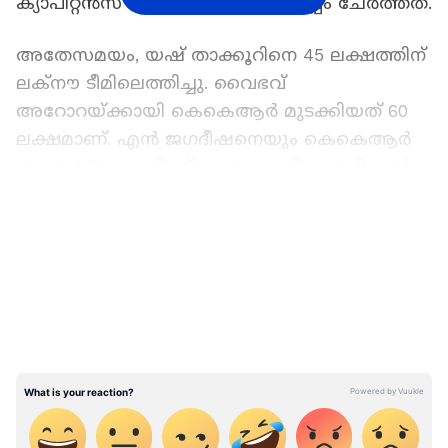
ക്യാപിറ്റൻസ് മുകേഷിനെ ടീമിനൊപ്പം ചേർത്തത്.
അതേസമയം, യഷ് താക്കൂറിനെ 45 ലക്ഷത്തിന്
ലക്നൗ ടീമിലെത്തിച്ചു. വൈഭവ്
അറോറയ്ക്കായി കെകെആർ മുടക്കിയത് 60
ലക്ഷമാണ്. എൻ ജ​ഗദീഷനെയും കെകെആർ
തന്നെ 1.20 കോടിക്ക് സ്വന്തമാക്കി. ഐപിഎല്‍
താരലേലത്തില്‍ അണ്‍ക്യാപ്‌ഡ് ഇന്ത്യന്‍
LATEST VIDEOS
താരങ്ങളില്‍ വിസ്‌മയിപ്പിച്ചത് വിവ്രാന്ത്
ശര്‍മ്മയാണ്. 20 ലക്ഷം രൂപ മാത്രം അടിസ്ഥാന
വിലയുണ്ടായിരുന്ന ഓള്‍റൗണ്ടര്‍ രണ്ട് കോടിയും
പിന്നിട്ട് 2.60 കോടിക്ക് സണ്‍റൈസേഴ്‌സ്
ഹൈദരാബാദിലെത്തി. ശര്‍മ്മയ്ക്കായി
കൊല്‍ക്കത്ത നൈറ്റ് റൈഡേഴ്‌സും
സജീവമായി രംഗത്തുണ്ടായിരുന്നു.