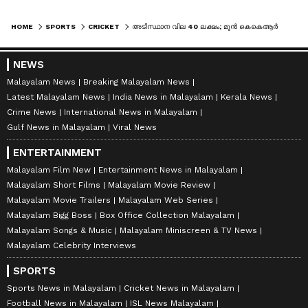
HOME
SPORTS
CRICKET
അടിസ്ഥാന വില 40 ലക്ഷം; മുൻ കെകെആർ പേസർക്ക് വേണ്ടി കോടികൾ വാരിയെറിഞ്ഞ് ​ഗുജറാത്ത്
NEWS
Malayalam News
Breaking Malayalam News
Latest Malayalam News
India News in Malayalam
Kerala News
Crime News
International News in Malayalam
Gulf News in Malayalam
Viral News
ENTERTAINMENT
Malayalam Film New
Entertainment News in Malayalam
Malayalam Short Films
Malayalam Movie Review
Malayalam Movie Trailers
Malayalam Web Series
Malayalam Bigg Boss
Box Office Collection Malayalam
Malayalam Songs & Music
Malayalam Miniscreen & TV News
Malayalam Celebrity Interviews
SPORTS
Sports News in Malayalam
Cricket News in Malayalam
Football News in Malayalam
ISL News Malayalam