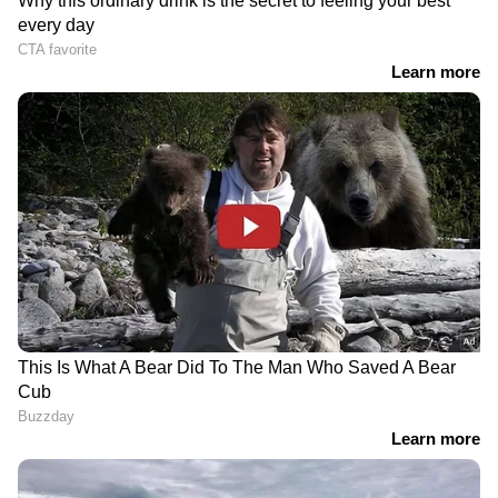
RECOMMENDED STORIES
ശുഭം ഖജൂരിയക്കായും ആരും രംഗത്തുവന്നില്ല.
ഷെയ്‌ഖ് റഷീദിനെ 20 ലക്ഷത്തിന് ചെന്നൈ
സൂപ്പര്‍ കിംഗ്‌സ് സ്വന്തമാക്കി. ഹിമ്മത്
സിംഗിനായും ആളുണ്ടായില്ല. ഇന്ത്യന്‍ സ്‌പിന്നര്‍
സന്നാഹ മത്സരത്തിൽ
ശ്രീലങ്കയ്ക്കെതിരായ ടെസ്റ്റ്
മായങ്ക് മര്‍ക്കാണ്ഡെയെ 50 ലക്ഷത്തിനും