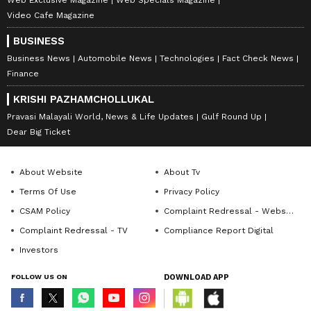
Video Cafe Magazine
BUSINESS
Business News
Automobile News
Technologies
Fact Check News
Finance
KRISHI PAZHAMCHOLLUKAL
Pravasi Malayali World, News & Life Updates
Gulf Round Up
Dear Big Ticket
About Website
About Tv
Terms Of Use
Privacy Policy
CSAM Policy
Complaint Redressal - Website
Complaint Redressal - TV
Compliance Report Digital
Investors
FOLLOW US ON
DOWNLOAD APP