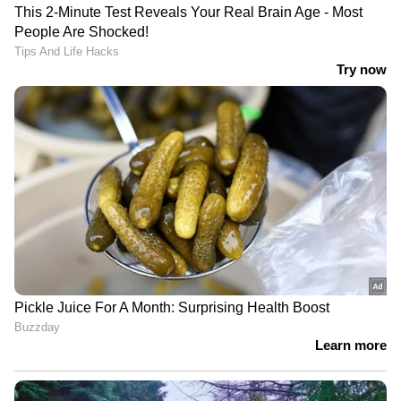
സെമിയില്‍ പുറത്ത്
LATEST VIDEOS
സമരത്തിൽ നിന്ന് പിന്നോട്ടില്ല;
തൃശൂരിൽ യുവമോർച്ച പ്രതിഷേധം
പ്രതിപക്ഷ വികാരം അമിത് ഷായെ
അറിയിക്കണം; നിർദേശം നൽകി
രാജ്യസഭ അധ്യക്ഷൻ | Amit shah |
Rajyasabha