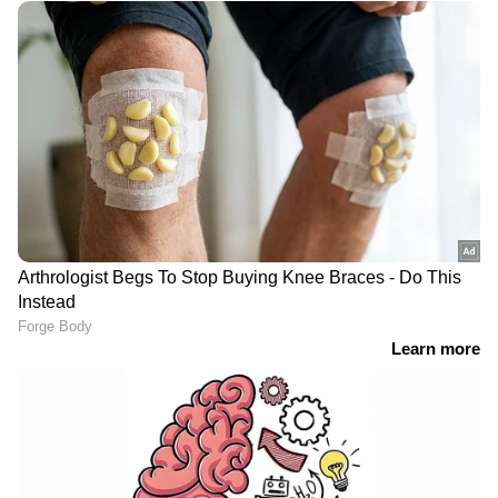
RECOMMENDED STORIES
ഐപിഎല്‍ 2026:
'അവനെ ടീമിൽ നിന്ന്
ടൈറ്റൻസ് ഇത്തിരി
ഒഴിവാക്കു, ലേലത്തില്‍
മുറ്റാണ്, ചെന്നൈക്ക്
പകുതി വിലയ്ക്ക് തിരികെ
ചരിത്രത്തിലെ വലിയ
വാങ്ങാം';
തോല്‍വി
റുതുരാജിനെതിരെ
തുറന്നടിച്ച് ശ്രീകാന്ത്