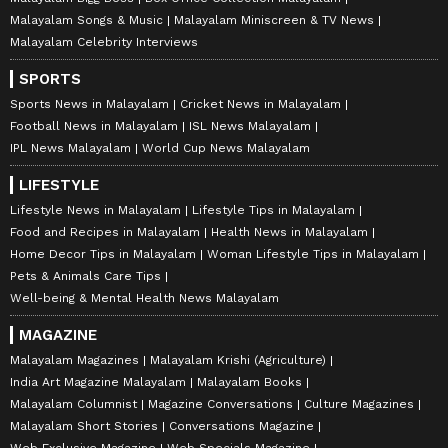
Malayalam Songs & Music
Malayalam Miniscreen & TV News
Malayalam Celebrity Interviews
SPORTS
Sports News in Malayalam
Cricket News in Malayalam
Football News in Malayalam
ISL News Malayalam
IPL News Malayalam
World Cup News Malayalam
LIFESTYLE
Lifestyle News in Malayalam
Lifestyle Tips in Malayalam
Food and Recipes in Malayalam
Health News in Malayalam
Home Decor Tips in Malayalam
Woman Lifestyle Tips in Malayalam
Pets & Animals Care Tips
Well-being & Mental Health News Malayalam
MAGAZINE
Malayalam Magazines
Malayalam Krishi (Agriculture)
India Art Magazine Malayalam
Malayalam Books
Malayalam Columnist
Magazine Conversations
Culture Magazines
Malayalam Short Stories
Conversations Magazine
Web Exclusive Magazine
Web Specials Magazine