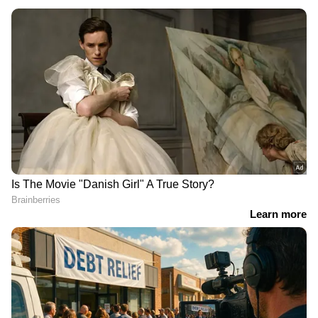
ഏഷ്യാനെറ്റ് ന്യൂസ് മലയാളത്തിലൂടെ
Cricket
News
അറിയൂ. നിങ്ങളുടെ പ്രിയ ക്രിക്കറ്റ്ടീ
മുകളുടെ പ്രകടനങ്ങൾ, ആവേശകരമായ
നിമിഷങ്ങൾ, മത്സരം കഴിഞ്ഞുള്ള
വിശകലനങ്ങൾ — എല്ലാം ഇപ്പോൾ
Asianet
News Malayalam
മലയാളത്തിൽ തന്നെ!