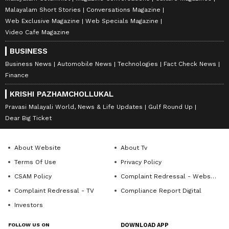
Malayalam Short Stories
Conversations Magazine
Web Exclusive Magazine
Web Specials Magazine
Video Cafe Magazine
BUSINESS
Business News
Automobile News
Technologies
Fact Check News
Finance
KRISHI PAZHAMCHOLLUKAL
Pravasi Malayali World, News & Life Updates
Gulf Round Up
Dear Big Ticket
About Website
About Tv
Terms Of Use
Privacy Policy
CSAM Policy
Complaint Redressal - Website
Complaint Redressal - TV
Compliance Report Digital
Investors
FOLLOW US ON
DOWNLOAD APP