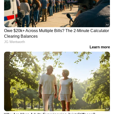
RECOMMENDED STORIES
സന്നാഹ മത്സരത്തിൽ
ശ്രീലങ്കയ്ക്കെതിരായ ടെസ്റ്റ്
ജയപ്രതീക്ഷയിൽ ഇന്ത്യ;
പരമ്പരയ്ക്ക് മുൻപ്
ശ്രീലങ്ക ഇലവനെതിരെ
ഇന്ത്യയ്ക്ക്
ജയിക്കാൻ വേണ്ടത് 45
ആശ്വാസവാര്‍ത്ത;
ഓവറിൽ 207 റൺസ്
നായകൻ ശുഭ്മാൻ ഗിൽ
നെറ്റ്സിൽ തിരിച്ചെത്തി
ഗൗതം ഗംഭീറിന്റെ പ്രതിരോധം