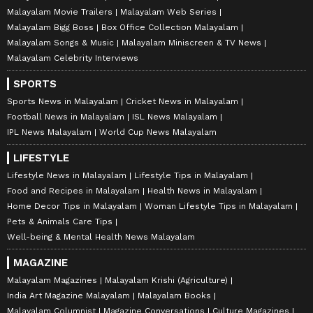
Malayalam Movie Trailers
Malayalam Web Series
Malayalam Bigg Boss
Box Office Collection Malayalam
Malayalam Songs & Music
Malayalam Miniscreen & TV News
Malayalam Celebrity Interviews
SPORTS
Sports News in Malayalam
Cricket News in Malayalam
Football News in Malayalam
ISL News Malayalam
IPL News Malayalam
World Cup News Malayalam
LIFESTYLE
Lifestyle News in Malayalam
Lifestyle Tips in Malayalam
Food and Recipes in Malayalam
Health News in Malayalam
Home Decor Tips in Malayalam
Woman Lifestyle Tips in Malayalam
Pets & Animals Care Tips
Well-being & Mental Health News Malayalam
MAGAZINE
Malayalam Magazines
Malayalam Krishi (Agriculture)
India Art Magazine Malayalam
Malayalam Books
Malayalam Columnist
Magazine Conversations
Culture Magazines