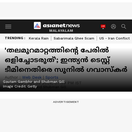
MALAYALAM
TRENDING :
Kerala Rain
Sabarimala Ghee Scam
US - Iran Conflict
'തലമുറമാറ്റത്തിന്റെ പേരില്‍
ഒളിച്ചോടരുത്'; ഇന്ത്യന്‍ ടെസ്റ്റ്
ടീമിനെതിരെ സുനില്‍ ഗവാസ്‌കര്‍
Author :
Web Desk
|
Sports
Gautam Gambhir and Shubman Gill
Published :
Jun 08 2026, 07:29 PM IST
Image Credit:
Getty