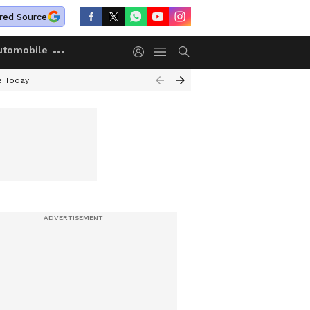
red Source
utomobile
e Today