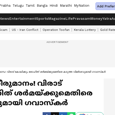
Prabha
Telugu
Tamil
Bangla
Hindi
Marathi
MyNation
Add Prefer
News
Entertainment
Sports
Magazine
Life
Pravasam
Money
Yatra
A
 Scam
US - Iran Conflict
Operation Toofan
Kerala Lottery
Gold Rat
! വിരാട് കോലിക്കും രോഹിത് ശര്‍മയ്ക്കുമെതിരെ കടുത്ത വിമര്‍ശവുമായി ഗവാസ്‌കര്‍
ുമാനം! വിരാട്
ത് ശര്‍മയ്ക്കുമെതിരെ
ുമായി ഗവാസ്‌കര്‍