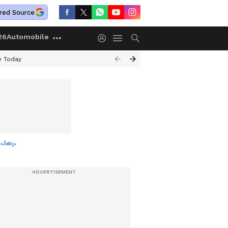
red Source
26
Automobile
e Today
ിക്കും