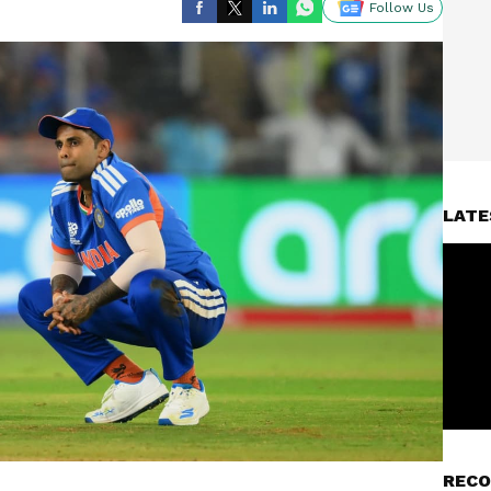
Follow Us
LATE
RECO