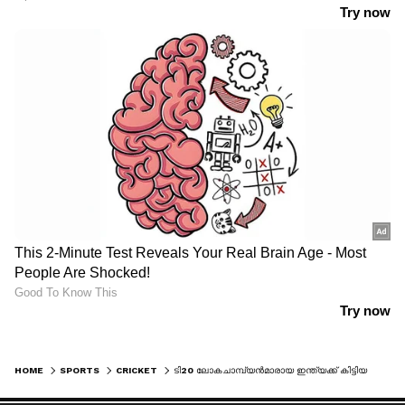
HOME
SPORTS
CRICKET
ടി20 ലോകചാമ്പ്യൻമാരായ ഇന്ത്യക്ക് കിട്ടിയത് 22 കോടി; ഫുട്ബോള്‍ ലോകകപ്പില്‍ ആദ്യ റൗണ്ടിൽ പുറത്താകുന്നവര്‍ക്ക് പോലും കിട്ടുക മൂന്നിരട്ടി