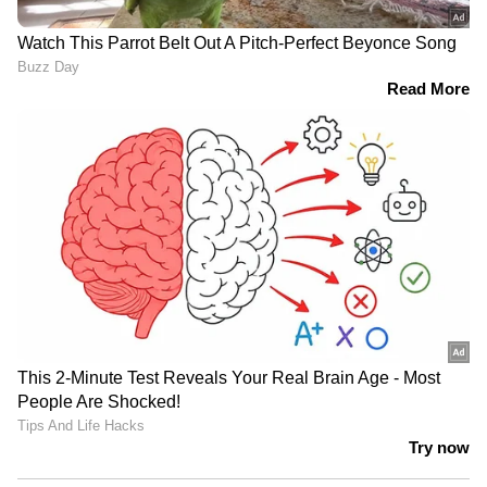
2026 ടി20 ലോകകപ്പ് കിരീടം ചൂടിയ ഇന്ത്യയ്ക്ക്
സമ്മാനമായി ലഭിച്ചത് 2.63 മില്യൺ യു.എസ്
ഡോളർ (ഏകദേശം 22 കോടി ഇന്ത്യൻ രൂപ)
മാത്രമാണ്. റണ്ണേഴ്സ് അപ്പായ ന്യൂസിലൻഡിന്
1.42 മില്യൺ ഡോളറുമാണ്((ഏകദേശം ₹11.8
കോടി രൂപ) ലഭിച്ചത്. ആഗോളതലത്തിൽ
ഫുട്ബോളിനുള്ള സ്വീകാര്യതയും സാമ്പത്തിക
മൂല്യവും വ്യാപ്തിയും ക്രിക്കറ്റിനേക്കാൾ
എത്രയോ മുകളിലാണെന്ന്
അടിവരയിടുന്നതാണ് ഫിഫ പുറത്തുവിട്ട ഈ
കണക്കുകൾ.