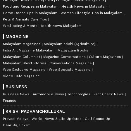
Lifestyle News in Malayalam
Lifestyle Tips in Malayalam
Food and Recipes in Malayalam
Health News in Malayalam
Home Decor Tips in Malayalam
Woman Lifestyle Tips in Malayalam
Pets & Animals Care Tips
Well-being & Mental Health News Malayalam
MAGAZINE
Malayalam Magazines
Malayalam Krishi (Agriculture)
India Art Magazine Malayalam
Malayalam Books
Malayalam Columnist
Magazine Conversations
Culture Magazines
Malayalam Short Stories
Conversations Magazine
Web Exclusive Magazine
Web Specials Magazine
Video Cafe Magazine
BUSINESS
Business News
Automobile News
Technologies
Fact Check News
Finance
KRISHI PAZHAMCHOLLUKAL
Pravasi Malayali World, News & Life Updates
Gulf Round Up
Dear Big Ticket