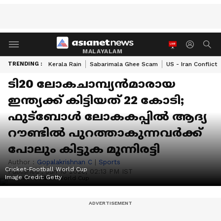
MALAYALAM
TRENDING :
Kerala Rain
Sabarimala Ghee Scam
US - Iran Conflict
ടി20 ലോകചാമ്പ്യൻമാരായ
ഇന്ത്യക്ക് കിട്ടിയത് 22 കോടി;
ഫുട്ബോള്‍ ലോകകപ്പില്‍ ആദ്യ
റൗണ്ടിൽ പുറത്താകുന്നവര്‍ക്ക്
പോലും കിട്ടുക മൂന്നിരട്ടി
Author :
Gopalakrishnan C
|
Sports
Cricket-Football World Cup
Published :
Jun 10 2026, 02:13 PM IST
Image Credit:
Getty