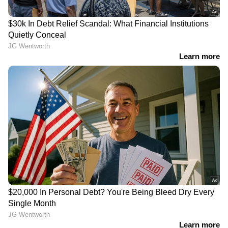
കോലിക്കും നിരാശ,
നിന്ന് തിരിച്ചടിച്ച് ഇംഗ്ലണ്ട്,
ഇംഗ്ലണ്ടിനെ തകര്‍ത്ത്
ആദ്യ ഏകദിനത്തില്‍
ഇന്ത്യക്ക് ആദ്യ ജയം
ഇന്ത്യക്ക് ഭേദപ്പെട്ട
വിജയലക്ഷ്യം
'സഞ്ജു-വൈഭവ്
ഇംഗ്ലണ്ടിനെതിരായ
കസേരകളിക്ക് പിന്നില്‍
ഏകദിന പരമ്പരക്ക് ശേഷം
ഗംഭീറും അഗാര്‍ക്കറും
പരിശീലക സ്ഥാനം ഒഴിയും,
തമ്മിലുള്ള ഈഗോ
ബിസിസിഐയെ സമീപിച്ച്
പോരാട്ടം, തുറന്നു പറഞ്ഞ്
ഗംഭീറിന്‍റെ വിശ്വസ്തൻ
ദിനേഷ് കാർത്തിക്