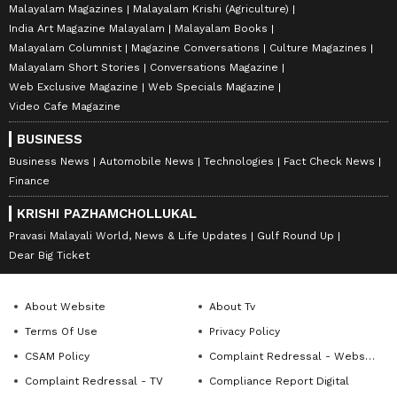
Malayalam Magazines
Malayalam Krishi (Agriculture)
India Art Magazine Malayalam
Malayalam Books
Malayalam Columnist
Magazine Conversations
Culture Magazines
Malayalam Short Stories
Conversations Magazine
Web Exclusive Magazine
Web Specials Magazine
Video Cafe Magazine
BUSINESS
Business News
Automobile News
Technologies
Fact Check News
Finance
KRISHI PAZHAMCHOLLUKAL
Pravasi Malayali World, News & Life Updates
Gulf Round Up
Dear Big Ticket
About Website
About Tv
Terms Of Use
Privacy Policy
CSAM Policy
Complaint Redressal - Website
Complaint Redressal - TV
Compliance Report Digital