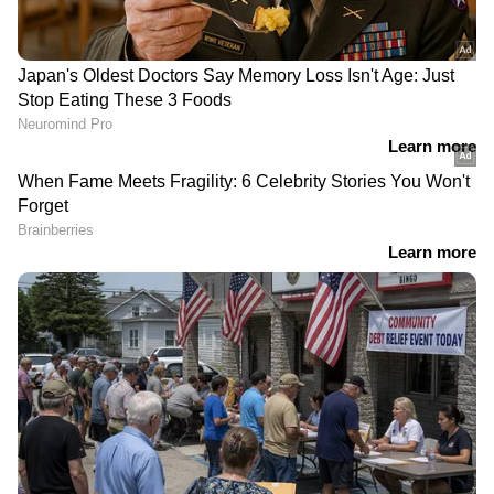
DOWNLOAD APP
RECOMMENDED STORIES
ഗില്ലും അക്ഷറും സുന്ദറും
റൂട്ടും ഡോസണും
തിളങ്ങി, രോഹിത്തിനും
രക്ഷകരായി, തകര്‍ച്ചയില്‍