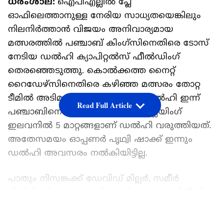
ധരംശാല:
ഐപിഎല്ലില്‍ പ്ലേ
ഓഫിലെത്താനുള്ള നേരിയ സാധ്യതയെങ്കിലും
നിലനിര്‍ത്താന്‍ വിജയം അനിവാര്യമായ
മത്സരത്തില്‍ പഞ്ചാബ് കിംഗ്സിനെതിരെ ടോസ്
നേടിയ ഡല്‍ഹി ക്യാപിറ്റല്‍സ് ഫീല്‍ഡിംഗ്
തെരഞ്ഞെടുത്തു. കൊല്‍ക്കത്ത നൈറ്റ്
റൈഡേഴ്സിനെതിരെ കഴിഞ്ഞ മത്സരം തോറ്റ
ടീമില്‍ അടിമുടി മാറ്റവുമായാണ് ഡല്‍ഹി ഇന്ന്
Read Full Article
പഞ്ചാബിനെതിരെ ഇറങ്ങുന്നത്. പ്ലേയിംഗ്
ഇലവനില്‍ 5 മാറ്റങ്ങളാണ് ഡല്‍ഹി വരുത്തിയത്.
അതേസമയം ഓപ്പണര്‍ പൃഥ്വി ഷാക്ക് ഇന്നും
ഡല്‍ഹി അവസരം നല്‍കിയിട്ടില്ല.
പാതും നിസങ്കക്ക് ഡേവിഡ് മില്ലര്‍, സമീര്‍
റിസ്‌വിക്ക് പകരം അഭിഷേക് പോറല്‍, നിതീഷ്
റാണക്ക് പകരം സഹീല്‍ പരീഖ്, വിപ്രജ് നിഗമിന്
LATEST VIDEOS
പകരം മാധവ് തിവാരി, കുല്‍ദീപ് യാദവിന്