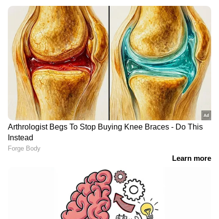
LATEST VIDEOS
പഞ്ചാബ് കിങ്‌സ് പ്ലേയിംഗ് ഇലവന്‍
:
രാജ്യസഭയിൽ പ്രതിപക്ഷ ബഹളം;
പ്രഭ്സിമ്രാൻ സിംഗ് (വിക്കറ്റ് കീപ്പർ), പ്രിയാൻഷ്
അമിത് ഷാ സഭയിലെത്തി
ആര്യ, കൂപ്പർ കോണോളി, ശ്രേയസ് അയ്യർ
പ്രസ്‌താവന നടത്തണമെന്ന്
(ക്യാപ്റ്റൻ), സൂര്യൻഷ് ഷെഡ്ഗെ, മാർക്കസ്
ഖാർഗെ
സ്റ്റോയിനിസ്, ശശാങ്ക് സിംഗ്, മാർക്കോ
വെൺമണിയിൽ
യാൻസൻ, ബെൻ ഡ്വാർഷുയിസ്, അർഷ്ദീപ്
അച്ചൻകോവിലാറിൽ നിന്നുള്ള
സിംഗ്, യുസ്‌വേന്ദ്ര ചാഹൽ.
റെഗുലേറ്റർ തകർന്നതോടെ
ദുരിതം; പരാതി നൽകി മടുത്ത്
നാട്ടുകാർ
ഡൽഹി ക്യാപിറ്റൽസ് പ്ലേയിംഗ് ഇലവൻ: