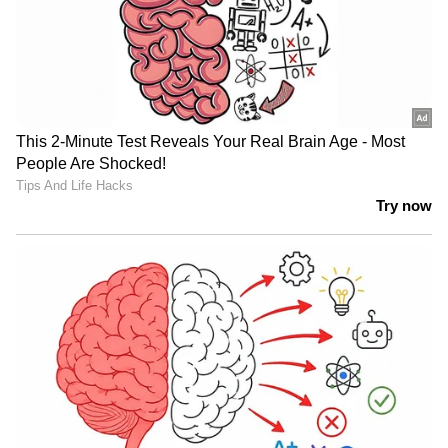
കെ.എൽ. രാഹുൽ (വിക്കറ്റ് കീപ്പർ), അഭിഷേക്
പോറൽ, സാഹിൽ പരീഖ്, ട്രിസ്റ്റൻ സ്റ്റബ്സ്,
ഡേവിഡ് മില്ലർ, അക്സർ പട്ടേൽ (ക്യാപ്റ്റൻ),
മാധവ് തിവാരി, മുകേഷ് കുമാർ, ആഖിബ് നബി
ദാർ, മിച്ചൽ സ്റ്റാർക്ക്, ലുങ്കി എൻഗിഡി.
ഏഷ്യാനെറ്റ് ന്യൂസ് ലൈവ് കാണാന്‍ ഇവിടെ
ക്ലിക് ചെയ്യുക