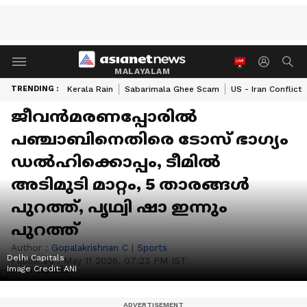
MALAYALAM
TRENDING :
Kerala Rain
Sabarimala Ghee Scam
US - Iran Conflict
ജീവന്‍മരണപ്പോരില്‍
പഞ്ചാബിനെതിരെ ടോസ് ഭാഗ്യം
ഡല്‍ഹിക്കൊപ്പം, ടീമില്‍
അടിമുടി മാറ്റം, 5 താരങ്ങള്‍
പുറത്ത്, പൃഥ്വി ഷാ ഇന്നും
പുറത്ത്
Author :
Gopalakrishnan C
|
Sports
Delhi Capitals
Published :
May 11 2026, 07:23 PM IST
Image Credit:
ANI