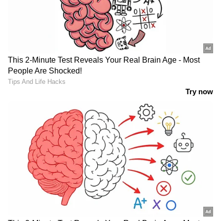
എന്തായാലും വൈഭവ് സൂര്യവംശി നീല
ജേഴ്സിയിൽ അരങ്ങേറ്റം കുറിക്കുന്നത്
കാണാൻ കാത്തിരിക്കുകയാണ് ആരാധകർ.