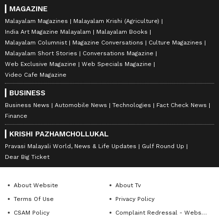
MAGAZINE
Malayalam Magazines
Malayalam Krishi (Agriculture)
India Art Magazine Malayalam
Malayalam Books
Malayalam Columnist
Magazine Conversations
Culture Magazines
Malayalam Short Stories
Conversations Magazine
Web Exclusive Magazine
Web Specials Magazine
Video Cafe Magazine
BUSINESS
Business News
Automobile News
Technologies
Fact Check News
Finance
KRISHI PAZHAMCHOLLUKAL
Pravasi Malayali World, News & Life Updates
Gulf Round Up
Dear Big Ticket
About Website
About Tv
Terms Of Use
Privacy Policy
CSAM Policy
Complaint Redressal - Website