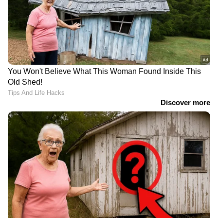
ഓപ്പണ്‍ ചെയ്യും, കൂടെ
ടൂര്‍ണമെന്റില്‍
ശുഭ്മാന്‍ ഗില്ലും;
ഗോവയ്‌ക്കെതിരെ
ഐപിഎല്‍ ടീം
കേരളത്തിന് തകര്‍പ്പന്‍
തെരഞ്ഞെടുത്ത് അശ്വിന്‍
വിജയം
വനിതാ ടി20 ലോകകപ്പില്‍
രഞ്ജി ട്രോഫിയിലെ വിക്കറ്റ്
ഇന്ത്യ ഫേവറിറ്റുകള്‍;
വേട്ടക്കാരന് ഒടുവിൽ വിളി
ഇംഗ്ലണ്ടിലെ
വന്നു; ഇന്ത്യൻ ടീമിന്‍റെ
സാഹചര്യങ്ങള്‍
നെറ്റ് ബൗളറായി ആക്വിബ്
വെല്ലുവിളിയല്ലെന്ന് മുന്‍
നബി
താരം