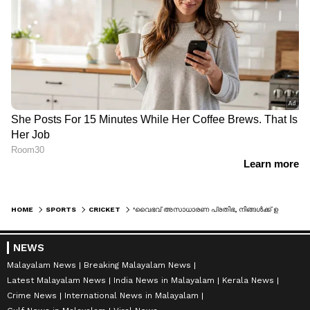
HOME
SPORTS
CRICKET
'വൈഭവ് അസാധാരണ പ്രതിഭ, നിങ്ങൾക്ക് ഉചിതമായ തീരുമാനമെടുക്കാം'; അജിത് അഗാർക്കർക്ക് ബിസിസിഐയുടെ ഗ്രീൻ സിഗ്നൽ
NEWS
Malayalam News
Breaking Malayalam News
Latest Malayalam News
India News in Malayalam
Kerala News
Crime News
International News in Malayalam