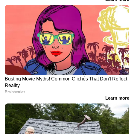
DOWNLOAD APP
RECOMMENDED STORIES
സഞ്ജു സാംസണ്‍ ഇല്ല!
ഉത്തരാഖണ്ഡ് ഗോള്‍ഡ്
വൈഭവ് സൂര്യവംശി
കപ്പ് ക്രിക്കറ്റ്