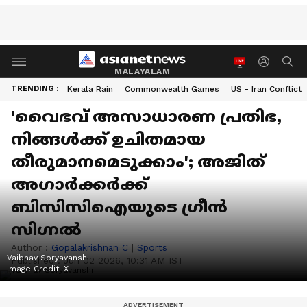
MALAYALAM
TRENDING :
Kerala Rain
Commonwealth Games
US - Iran Conflict
'വൈഭവ് അസാധാരണ പ്രതിഭ,
നിങ്ങൾക്ക് ഉചിതമായ
തീരുമാനമെടുക്കാം'; അജിത്
അഗാർക്കർക്ക്
ബിസിസിഐയുടെ ഗ്രീൻ
സിഗ്നൽ
Author :
Gopalakrishnan C
|
Sports
Vaibhav Soryavanshi
Published :
Jun 02 2026, 10:31 AM IST
Image Credit:
X