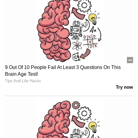
തിരഞ്ഞെടുപ്പിൽ വൈഭവിന്റെ കരിയറിന്
ഏറ്റവും ഗുണകരമായ തീരുമാനങ്ങൾ അവർ
കൈക്കൊള്ളുമെന്നും സൈകിയ കൂട്ടിച്ചേർത്തു.
വൈഭവ് അസാധാരണ പ്രതിഭയാണെന്നും
അവൻ വലിയ നേട്ടങ്ങൾ കൊയ്യുമെന്നും
സൈകിയ പ്രതീക്ഷ പ്രകടിപ്പിച്ചു.
അയർലൻഡ് പര്യടനം മുന്നിൽ
ജൂൺ 26, 28 തീയതികളിലാണ്
അയർലൻഡിനെതിരായ ടി20 മത്സരങ്ങൾ.
അതിനുശേഷം ടീം ഇംഗ്ലണ്ടിലേക്ക് തിരിക്കും.
ഈ ആഴ്ച അവസാനം മുള്ളൻപൂരിൽ
ആരംഭിക്കുന്ന അഫ്ഗാനിസ്ഥാനെതിരായ ഏക
ടെസ്റ്റിനിടെ പര്യടനത്തിനുള്ള ഇന്ത്യൻ ടീമിനെ
പ്രഖ്യാപിക്കുമെന്നാണ് കരുതുന്നത്.