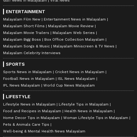
Gulf News in Malayalam
Viral News
ENTERTAINMENT
Malayalam Film New
Entertainment News in Malayalam
Malayalam Short Films
Malayalam Movie Review
Malayalam Movie Trailers
Malayalam Web Series
Malayalam Bigg Boss
Box Office Collection Malayalam
Malayalam Songs & Music
Malayalam Miniscreen & TV News
Malayalam Celebrity Interviews
SPORTS
Sports News in Malayalam
Cricket News in Malayalam
Football News in Malayalam
ISL News Malayalam
IPL News Malayalam
World Cup News Malayalam
LIFESTYLE
Lifestyle News in Malayalam
Lifestyle Tips in Malayalam
Food and Recipes in Malayalam
Health News in Malayalam
Home Decor Tips in Malayalam
Woman Lifestyle Tips in Malayalam
Pets & Animals Care Tips
Well-being & Mental Health News Malayalam