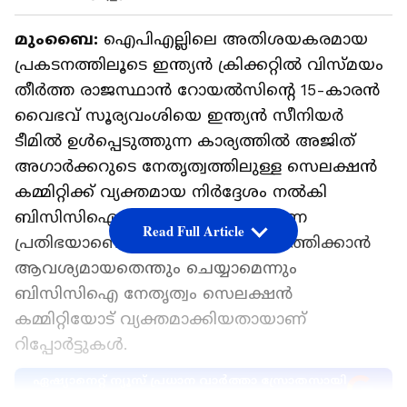
മുംബൈ:
ഐപിഎല്ലിലെ അതിശയകരമായ
പ്രകടനത്തിലൂടെ ഇന്ത്യൻ ക്രിക്കറ്റിൽ വിസ്മയം
തീർത്ത രാജസ്ഥാന്‍ റോയല്‍സിന്‍റെ 15-കാരൻ
വൈഭവ് സൂര്യവംശിയെ ഇന്ത്യൻ സീനിയർ
ടീമിൽ ഉള്‍പ്പെടുത്തുന്ന കാര്യത്തില്‍ അജിത്
അഗാര്‍ക്കറുടെ നേതൃത്വത്തിലുള്ള സെലക്ഷൻ
കമ്മിറ്റിക്ക് വ്യക്തമായ നിർദ്ദേശം നൽകി
ബിസിസിഐ. വൈഭവ് അസാധാരണ
Read Full Article
പ്രതിഭയാണെന്നും അവനെ ടീമിലെത്തിക്കാൻ
ആവശ്യമായതെന്തും ചെയ്യാമെന്നും
ബിസിസിഐ നേതൃത്വം സെലക്ഷൻ
കമ്മിറ്റിയോട് വ്യക്തമാക്കിയതായാണ്
റിപ്പോർട്ടുകൾ.
ഏഷ്യാനെറ്റ് ന്യൂസ് പ്രധാന വാർത്താ സ്രോതസായി
തെരഞ്ഞെടുക്കുക